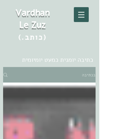
Vard
h
an
Le Zuz
(.כותב)
כתיבה יומנית כמעט יומיומית
בכתיבה