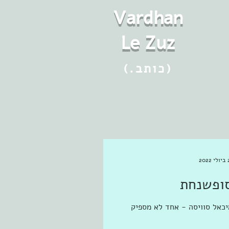
Vard
h
an
Le Zuz
(.כותב)
202
ופשנחת
יכאל סוויסה - אחד לא מספיק