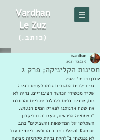
Vard
h
an
Le Zuz
(.כותב)
bvardhan
6 בפבר׳ 2021
חסינות הקליניקה; פרק ג
עודכן:
1 בינו׳ 2022
גני הילדים הסגורים גרמו לעומס בגינה 
שליד מכשירי הכושר הציבוריים. נהיה לא 
נוח, שינינו דפוס כלבלוב צהריים והרחבנו 
את שטח אדנותנו לפארק המים הנטוש. 
"הצמחייה הפראית, העזובה והריקבון 
השתלטו על המדשאות והשבילים" כתב 
Assaf Kamar במדור החופש. בינתיים עוד 
לא נפגשתי ב"להקת נמיות סקרניות מציצה 