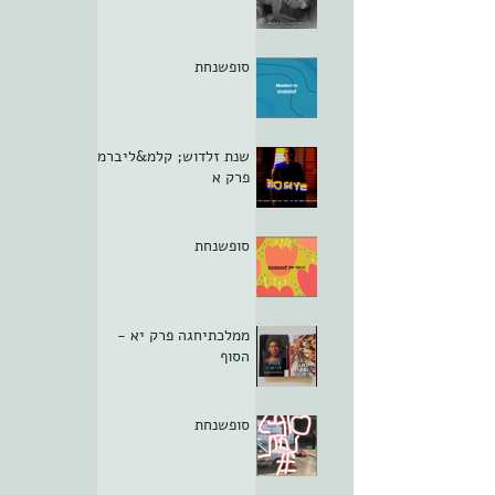
סופשנחת
שנת זלדוש; קלמ&ליברמן
פרק א
סופשנחת
ממלכתיחגה פרק יא -
הסוף
סופשנחת