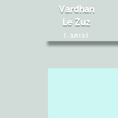
Vard
h
an
Le Zuz
(.כותב)