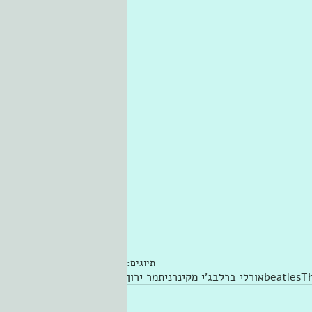
תיוגים:
T
beatles
אורלי ברלב
ג'י מקינרני
תמר ירון