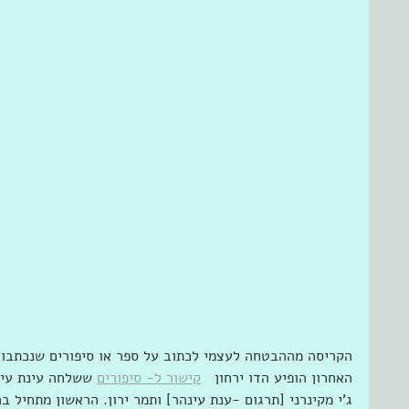
הקריסה מההבטחה לעצמי לכתוב על ספר או סיפורים שנכתבו 
האחרון הופיע הדו ירחון   
קישור ל- סיפורים
 ששלחה עינת עינה
ג'י מקינרני [תרגום -ענת עינהר] ותמר ירון. הראשון מתחיל 