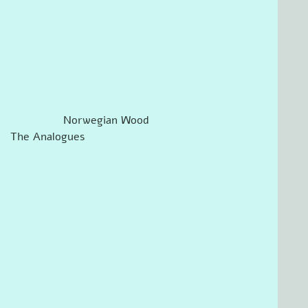
                                                                    Norwegian Wood
The Analogues