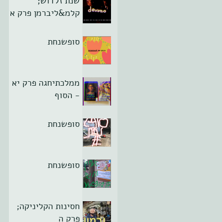
שנת זלדוש;
קלמ&ליברמן פרק א
סופשנחת
ממלכתיחגה פרק יא
- הסוף
סופשנחת
סופשנחת
חסינות הקליניקה;
פרק ה