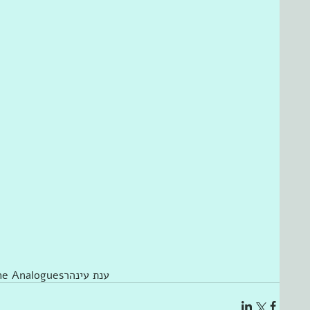
ענת עינהר
he Analogues