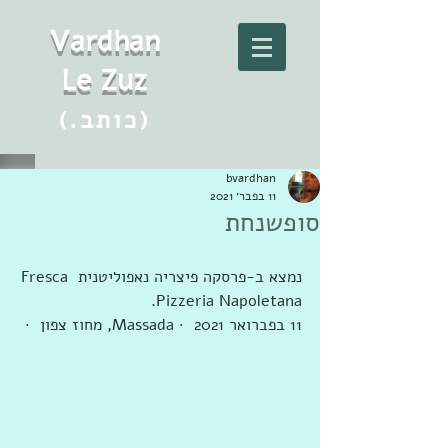
Vard
h
an
Le Zuz
(.כותב)
bvardhan
11 בפבר׳ 2021
סופשנחת
נמצא ב-‏פרסקה פיצריה נאפוליטנית Fresca 
Pizzeria Napoletana‏.
11 בפברואר 2021  · ‏‎Massada‎‏, ‏מחוז צפון‏  · 