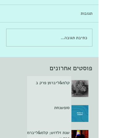
תגובות
כתיבת תגובה...
פוסטים אחרונים
קלמ&ליברמן פרק ב
סופשנחת
שנת זלדוש; קלמ&ליברמן