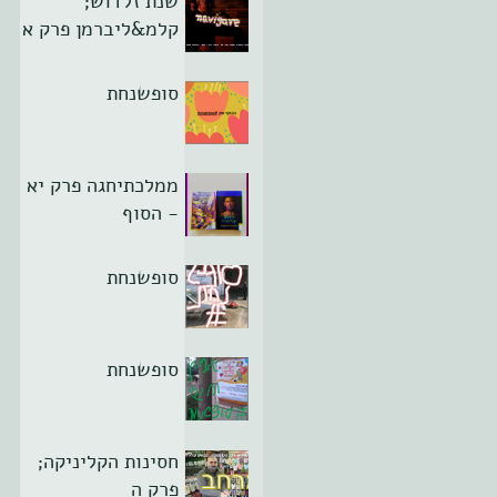
שנת זלדוש;
קלמ&ליברמן פרק א
סופשנחת
ממלכתיחגה פרק יא
- הסוף
סופשנחת
סופשנחת
חסינות הקליניקה;
פרק ה