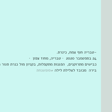
-‏טבריה חוף צמח, כינרת.‏
24 בספטמבר 2020  · ‏טבריה‏, ‏מחוז צפון‏  · 
כבישים מתרוקנים,  הפגנות מתקפלות, בקניון מול כנרת סגור ה
בירה  מכובד לצלילת לילה 
#סופשנחת