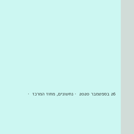
26 בספטמבר 2020  · ‏נחשונים‏, ‏מחוז המרכז‏  · 