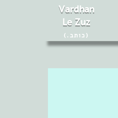
Vard
h
an
Le Zuz
(.כותב)