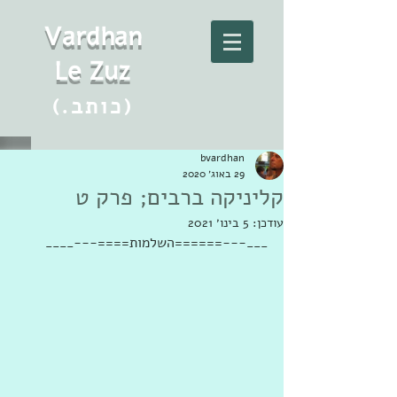
Vard
h
an
Le Zuz
(.כותב)
bvardhan
29 באוג׳ 2020
קליניקה ברבים; פרק ט
עודכן:
5 בינו׳ 2021
___---======השלמות====---____