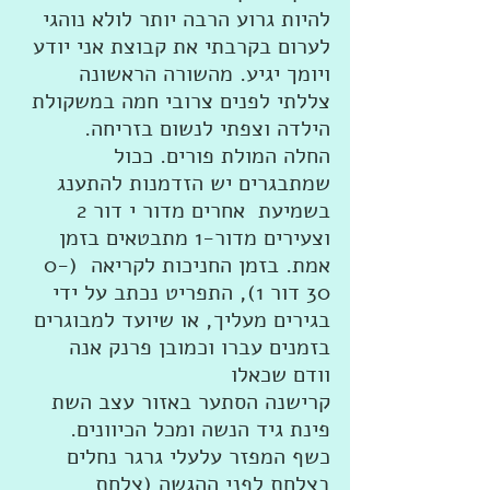
להיות גרוע הרבה יותר לולא נוהגי 
לערום בקרבתי את קבוצת אני יודע 
ויומך יגיע. מהשורה הראשונה 
צללתי לפנים צרובי חמה במשקולת 
הילדה וצפתי לנשום בזריחה.  
החלה המולת פורים. ככול 
שמתבגרים יש הזדמנות להתענג 
בשמיעת  אחרים מדור י דור 2 
וצעירים מדור-1 מתבטאים בזמן 
אמת. בזמן החניכות לקריאה  (0-
30 דור 1), התפריט נכתב על ידי 
בגירים מעליך, או שיועד למבוגרים 
בזמנים עברו וכמובן פרנק אנה 
וודם שכאלו  
קרישנה הסתער באזור עצב השת 
פינת גיד הנשה ומכל הכיוונים. 
כשף המפזר עלעלי גרגר נחלים 
בצלחת לפני ההגשה (צלחת 