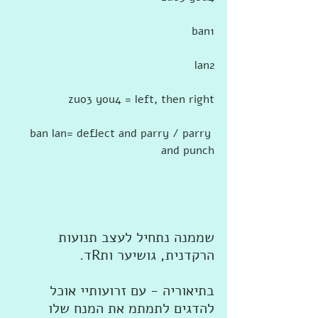
ban1
lan2
zuo3 you4 = left, then right
ban lan= deflect and parry / parry 
and punch 
שממנה נתחיל לעצב תנועות 
הרקדנית, גושיער ותRד.
בתיאוריה - עם זרועותיי אוכל 
להדגים לתמתמ את המנח שלו 