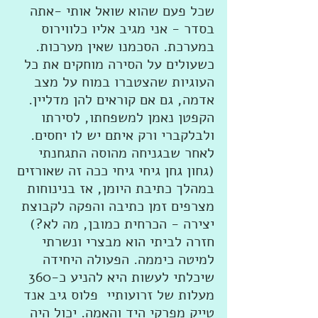
שכל פעם שהוא שואל אותי -אתה 
בסדר - אני מגיב אליו כלווירוס 
במערכת. הסכמנו שאין מערכות. 
כשעולים על הסירה מוחקים את כל 
העוגיות שהצטברו במוח על מצב 
אדמה, גם אם קוראים להן מדליין. 
הקפטן נאמן למשפחתו, לסירתו 
ולבלקברי ורק איתם יש לו יחסים.  
לאחר שבגניחה מהוסה התגחנתי 
(גחון גחן גיחי גיחי ככה זה שאורזים 
במהלך כתיבת היומן, אז בנינוחות 
מצרפים זמן כתיבה והפקה לקבוצת 
יצירה - הכרחית כמובן, מה לא?) 
חזרה לביתי הוא מבצרי ונשרתי 
למיטה כיממה. הפעולה היחידה 
שיכלתי לעשות היא להניע כ-360 
מעלות של זרועותיי  פלוס גיב אנד 
טייק מפרקי היד והאמה. יכול היה 