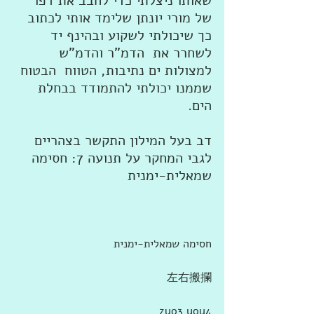
שאותו ניצלתי כדי לחבב את דפו 
של מורי יונתן שלימד אותי לכתוב 
כך שיכולתי לשקוע ובהינף יד 
לשחרר את  הדמ"ר והדמ"ש 
למצולות ים נתיבות, הטווח  הבטוח 
שממנו יכולתי להתמודד בבחלת 
הים.
דב בעל המילון התקשר בצהריים 
לגבי המחקר על תנועה 7: חסימה 
שמאלית-ימנית
חסימה שמאלית-ימנית
左右搬攔
zuo3 you4