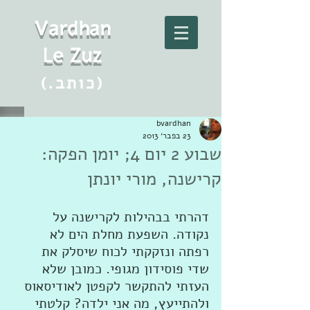
Vard
h
an
Le Zuz
(.כותב)
bvardhan
23 בפבר׳ 2013
שבוע 2 יום 4; יומן הפקה:
קרישנה, מורי יונתן
דהרתי בבהילות לקרישנה על 
נקודה. השפעת מחלת הים לא 
רפתה ונזקקתי לכוח שיסלק את 
שדי פוסידון מגופי. כמובן שלא 
העזתי להתקשר לקפטן לאודיסאוס 
ולהתייעץ, מה אני ילדה? קלטתי 