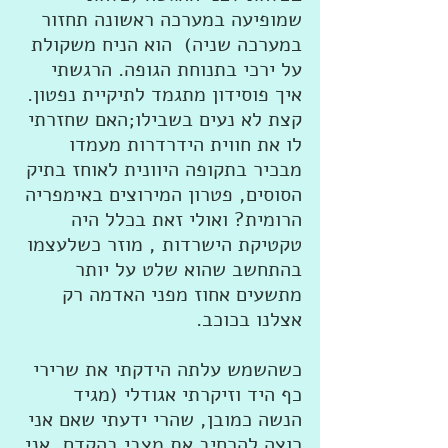
שמופיעה במערכה ראשונה תחזור 
במערכה שניה)  הוא הניח משקולת 
על ירכי בתנוחת הגופה. הרגשתי 
איך פוסידון מתגמד לתיקיית נפטון. 
קצת לא נעים בשבילו;האם שחזרתי 
לו את חווית הידרדרות מעמדו 
מבכיר בתקופה היוונית לאוחז בתיק 
הסוסים, פטרון המירוצים באימפריה 
הרומית? ואולי זאת בכלל היה 
טקטיקת הישרדות , מוזר כשלעצמו 
בהתחשב שהוא שלט על יותר 
מתשעים אחוז מפני האדמה רק 
אצלנו בכוכב.
כשהשמש עלתה הידקתי את שרירי 
כף היד וזיקרתי אגודלי (מגיד 
הנשה כמובן, שהרי ידעתי שאם אני 
רוצה להרחיב את מצבי בהקדם, אני 