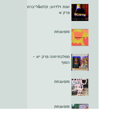
שנת זלדוש; קלמ&ליברמן
פרק א
סופשנחת
ממלכתיחגה פרק יא -
הסוף
סופשנחת
סופשנחת
חסינות הקליניקה; פרק ה