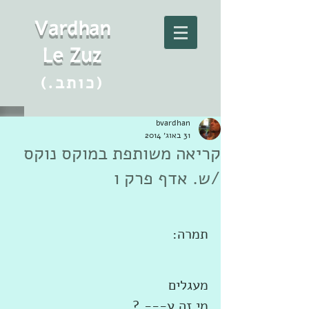
Vard
h
an
Le Zuz
(.כותב)
bvardhan
31 באוג׳ 2014
קריאה משותפת במוקס נוקס
/ש. אדף פרק ו
תמרה: 
מעגלים 
מי זה ע--- ? 