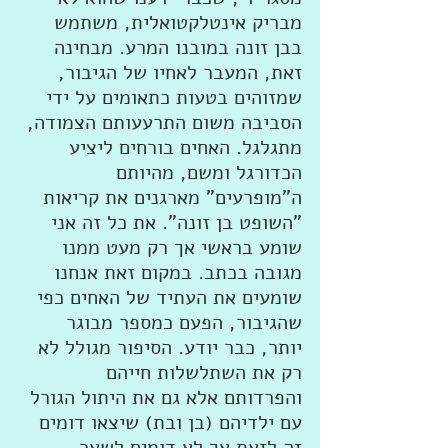
מבריק אינטלקטואלית, משתמש 
בבן זונה במובנו המרע. מבחינה 
זאת, המעבר לאחיו של הגיבור, 
שמזוהים בטעות כתאומים על ידי 
הסביבה משום התרעעותם הצמודה, 
מתגלגל. האחים בורחים ליציע 
הכדורגל ומשם, מהיותם 
ה"מופרעים" מארגנים את קריאות 
"השופט בן זונה". את כל זה אני 
שומע בראשי אך רק מעט ממנו 
מגובה בכתב. במקום זאת אנחנו 
שומעים את העתיד של האחים כפי 
שהגיבור, הפעם כמספר מבוגר 
יותר, כבר יודע. הסיפור מגולל לא 
רק את השתלשלות חייהם 
והפרדותם אלא גם את היתול הגורל 
עם ילדיהם (בן ובת) שיצאו דומים 
זה לזאת אך לא דומים לשאר 