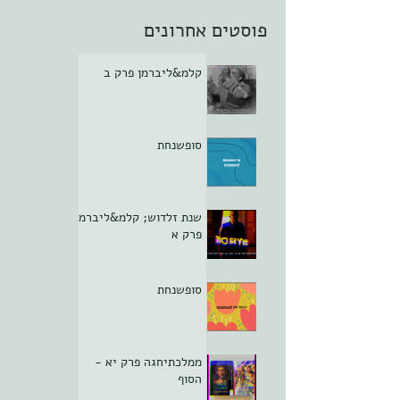
פוסטים אחרונים
קלמ&ליברמן פרק ב
סופשנחת
שנת זלדוש; קלמ&ליברמן
פרק א
סופשנחת
ממלכתיחגה פרק יא -
הסוף