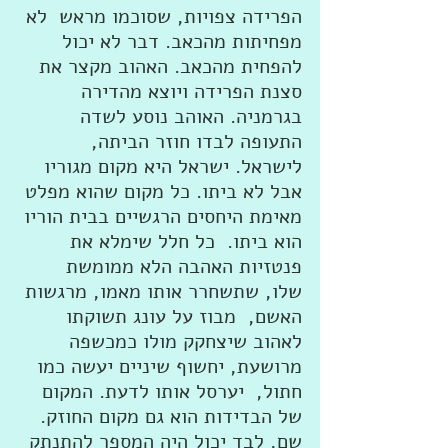
הפרידה צפויות, שסוכמו מראש  לא 
מפחיתות מהכאב. דבר לא יכול 
להפחית מהכאב. האהוב מקצר את 
סצנת הפרידה ויוצא מהדירה 
בגרמניה. האוהב נוסע לשדה 
התעופה לבדו חוזר הביתה, 
לישראל. ישראל היא מקום מגוריו 
אבל לא ביתו. כל מקום שהוא מפלט 
מאימת היחסים הרגשיים בבית הוריו 
הוא ביתו.  כל חלל שימלא את 
פנטזיות האהבה הלא ממומשת 
שלו, שתשחרר אותו מאמו, מרגשות 
האשם,  מבוז על עונג תשוקתו 
לאהוב שיצחקק מולו כמכשפה 
מרושעת, יחשוף שיניים יעשה כמו 
חתול,  יערסל אותו לדעת. המקום 
של הבדידות הוא גם מקום החוזק. 
שם, לבד יכול היה המספר להתנתק 