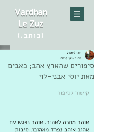
Vard
h
an
Le Zuz
(.כותב)
bvardhan
20 באוק׳ 2014
סיפורים שהארץ אהב; כאבים
מאת יוסי אבני-לוי
קישור לסיפור
אוהב מחכה לאהוב. אוהב נפגש עם 
אהוב אוהב נפרד מאהובו. סיבות 