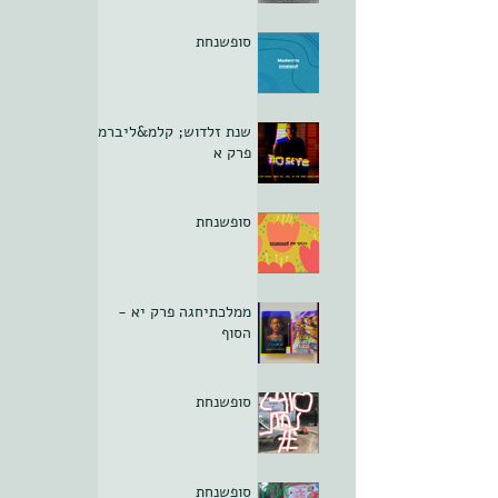
סופשנחת
שנת זלדוש; קלמ&ליברמן
פרק א
סופשנחת
ממלכתיחגה פרק יא -
הסוף
סופשנחת
סופשנחת