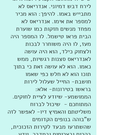
לירח דבש דמיוני. אנדריאס לא 
מתבייש באמו. להיפך: הוא מכיר 
למספר את אימו. אנדריאס לא 
מפחד מנשים חזקות כמו שוערת 
הבית פראו טישמל. לו המספר היה 
מעז, לו היה משוחרר לבכות 
ולצחוק כילד, הוא היה עושה 
לאנדריאס סצנות רגשיות, ממש 
כאמו. הוא לא עושה זאת כי בתוך 
תוכו הוא לא חלש כפי שאמו 
חושבת- החייל שעלול לירות 
בראשו בטירונות- אלא:  
הממושמע- שיודע לציית לחוקים. 
המתוחכם -  שיכול לברוח 
משליטתם והאמיץ דיו- לאפשר לזה 
ש"בוהה בנופים הקדומים 
שהשתרעו מבעד לקירות הזכוכית, 
בהרים ובצריחים ובמדבר, יודע 