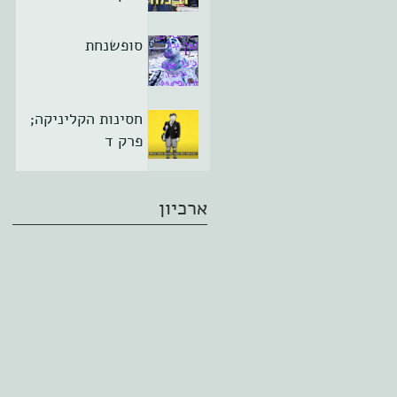
סופשנחת
חסינות הקליניקה;
פרק ד
ארכיון