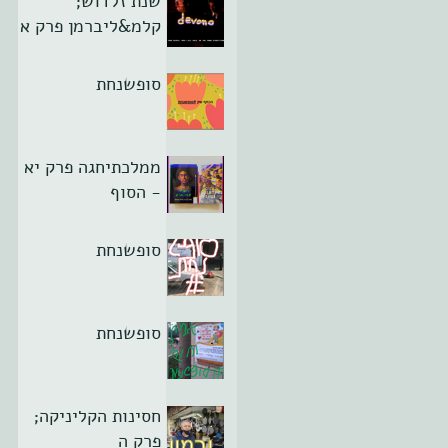
שנת זלדוש;
קלמ&ליברמן פרק א
סופשנחת
ממלכתיחגה פרק יא
- הסוף
סופשנחת
סופשנחת
חסינות הקליניקה;
פרק ה