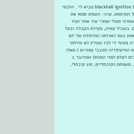
הרבה פששש ופשששששששששששששששששש הסנובורד blackhall ignition b15 מביא לי . הלכתי 
ל המרפסת, קרני. השמש תפסו את 
רור מעלי ואחרי עוד אחד ועוד 
. בשביל קטיה, פקידת הקבלה ובעל 
 בעורב שחור. וכך אמש בעת הארוחה המיוחדת של יום 
 פונטי די לניו שעדין לא טיילתי 
הוויקיפדיה וחובבי צפורים ( מאלו 
ם לצלם לפני המוות) שמדובר ב 
turdus  סדרת ציפורי שיר, משפחת הקיכחליים, סוג קיכחלי, 