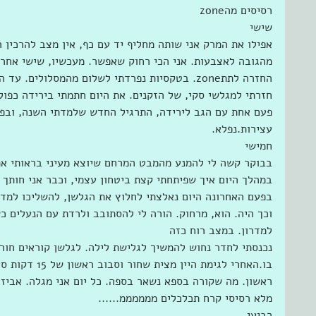
רסיסים מהzone  
שישי 
אפילו את המרק אני שותה מחליף יד עם כף, אין מצב להרכין 
החזרה לתתzone. בטקסיות נפרדתי לשלום מהמסלולים.
חזרתי למגלשי סקי, של הזקנים. את היום חתמתי בירידה כפולה
פעם אחת עם הגב לירידה, התרגיל החדש שלמדתי השנה, ובפע
עצירות.נפלא.  
חמישי 
בבוקר קשה לי להמנע מהמבט המרחם שיוצא מעיני בראותי את 
במהלך היום איך שפיתחתי קצת ביטחון עצמי, וכבר אני חותך 
בפעם האחרונה היום נאלצתי לחלוץ את הגלשן, להשליכו למדרו
וכך היה. הוא, מרחוק. הורה לי להסתובב ולרדת עם הנעלים כ
למדרון. במצב רוח כזה  
בו.האחרי לגימת ה
ראשון. מה שקורה בספא נשאר בספה. כל יום אני מגלה. אביזר 
מלא רסיסי קרח תכלכלים ממממממ...... 
רביעי 