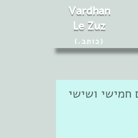
Vard
h
an
Le Zuz
(.כותב)
 חמישי ושישי