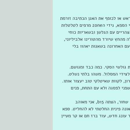
ראש או לכופף את האגן הכתיבה זורמת 
מהגובה לאצבעות. אני הכי רחוק שאפשר. מעכשיו, שישי אחרי הספא, גידי הzone מרפים לטלטלות 
 עד הצהריים עם הגלשן ובשאריות כוחי 
 מהחץ שיורד מהטורינו אלביליוני, 
ם האחרונה בשאגות יאהוו בלי 
גולשי הסקי. כמה כבד ומגושם. 
לצידי המסלול. משהו בלתי נשלט. 
ן, לקוות שאיטלקי טוב יעצור אותו. 
שפני לפסגה ולא עם התחת, פנים 
נכנסתי לחדר נחוש להמשיך לגלישת לילה. לגלשן קוראים חור שחור, הצתה b15, אני מאוהב 
יין מצית שחור וסבוב ראשון של 15 דקות סאונה פינית החלטתי לא להחליט. ספא 
עונג חדש, עוד ברז חם או קר מעיין 