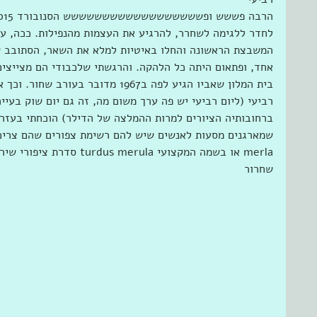
לחדר ללגימה לשחרר, להרגיע את העצמות מהנפילות. ככה, ע
המשבצת הראשונה והחלו באיטיות למלא את השאר, הסתובב שח
אחד, ופתאום היתה כל הלהקה. והרגשתי שלכבודי הם מצייצים
בית המלון שאביו הגיע לפה ב1967 מדובר
רביעי (ליום רביעי יש פה ערך משום מה, זה גם יום שוק בעיירה
ברחובותיה הציורים למרות ההמלצה של הדילר) הוכחתי בעזרת 
שמארגנים מסעות לאנשים שיש להם רשימת צפורים שהם צריכי
merla או בשמה המקצועי merula
שחרור  