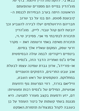
בבארבי. להקת מוג'הדין חיממו. בדף של 
מוג'הדין בפייס הם מספרים שהופעתם 
הראשונה היתה בערב הבחירות לכנסת ה- 
17בשנת 2006. הם בנו על כך שרוב  
חבריהם הירושלמים יעלו לבירה להצביע וכך 
יובטח להם קהל שבוי. לייק.  מוג'הדין 
תזכורת לכתיבתי מי אני. פסיכיכ טי.וי, 
תזכורת מאיפה באתי ורשומה זאת – מקרר 
זרעי שסק, המקום שאליו אלך בסיום. 
בינתיים ריקודים: לבמה עולה הבסיסטית  
אליס ג'נס ואחריה הדבר הזה, ג'נסיס 
או-פורידג', אדון גברת שמינה עצמו לבעלת 
אוב שבט החריגים, הדפוקים והשנויים 
במחלוקת. הטקסטים של ראש השבט, 
וויליאם בורוז,  רווי הפרשות גוף וזוועות 
אנושיות, המילים של ג'נסיס רכות ומעשיות: 
דם, יזע ודמעות בקצב מעורר לתנועה. היא 
מנגנת בשתי קשתות על כינור העומד על כן 
כשגבה לקהל כמנצח/ת תזמורת.האפקט 