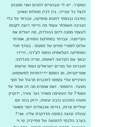
המקרר. יש לי שבועיים לחגים ואני מתכוון 
לנצל כל שנייה. בין לבין מטלות שאינן 
כתיבה נכנסתי לחנות מוסיקה, עברתי על כלי 
הנגינה ושאלתי עצמי מה הייתי רוצה לקנות 
לעצמי מתנה ליום ההולדת, מה ישלים את 
הקייטנה. עברתי במחלקת התווים, אמרתי 
שלום לספרי תווים של פסנתר. במדף תווי 
המוסיקה הקלאסית נוספו לצ'רני, היידו 
ובאך עם הקדשה לאשתו, מריה מגדלנה 
חוברות של מורים ישראלים ושתי שיטות 
אמריקניות, מן הסתם ידידותיות למשתמש. 
העיניים שלי נתפסו לחוברת תרגול של תוף 
מצעד. היססתי. זאת אומרת מה זה אומר על 
עצמי? על העטיפה מאויר נער צעיר, ירקרק 
משהו החובש כובע שטוח, ירוק כהה עם 
שוליים צרות, גזרתו אובאלית יותר מאשר 
עגולה ונוצה כסופה מזדקרת עליו. אני? 
בערב הלכתי להופעה של פסייכיכ טי.וי 