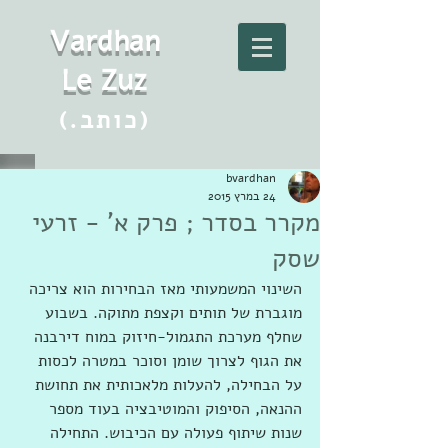
Vard
h
an
Le Zuz
(.כותב)
bvardhan
24 במרץ 2015
מקרר בסדר ; פרק א' - זרעי
שסק
השינוי המשמעותי מאז הבחירות הוא צריכה 
מוגברת של תותים וקצפת מתוקה. בשבוע 
שחלף מערכת התגמול-חיזוק במוח דירבנה 
את הגוף לצרוך שומן וסוכר במטרה לכסות 
על הבחילה, להעלות מלאכותית את תחושת 
ההנאה, הסיפוק והמוטיבציה בעוד מספר 
שנות שיתוף פעולה עם הכיבוש. התחילה 