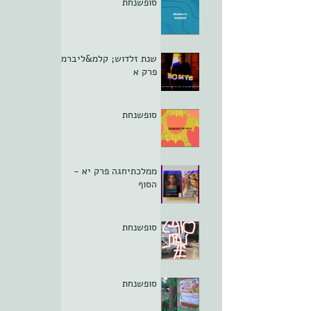
סופשנחת
שנת זלדוש; קלמ&ליברמן
פרק א
סופשנחת
ממלכתיחגה פרק יא -
הסוף
סופשנחת
סופשנחת