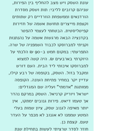
עונת השסק ויש מצב להחליף בין הפירות, 
שניהם קרובים לליבי: תות ושסק מסדרת 
הורדנאים וממשפחת הוורדיים רק שתותים 
וקצפת מייצרים תחושת אשמה של חזירות 
קפיטליסטית. הבטחתי לעצמי להפטר 
בקדנציה הבאה מרגשות אשמה על נהנתנות 
וקניתי למברוסקו לכבוד השמפניה של שרה. 
התפרעתי: במקום חמש ב-90 ₪ הלכתי על 
היוקרתי בארבעים ₪. היה קשה למצוא 
למברוסקו איכותי ליד הבית. העם דורש 
ומקבל בזול. השסק, בקופסה של רבע קילו, 
עדיין יקר במחיר פתיחת העונה. הקופסה 
ממותגת "אדמתי" ועליה שם המגדלים: 
ישראל ויוריק קרניאל. השסק במרקם נהדר 
אך טעמו דיאט. פירות גנובים ימתקו,  אין 
יותר מאיפה לגנוב שסק, ציון שמות בעלי 
המטע שממנו לא אגנוב לא מכפר על העדר 
טעם. קצפת כן. 
חוזר לסדר שרציתי לעשות בתחילת שנת 