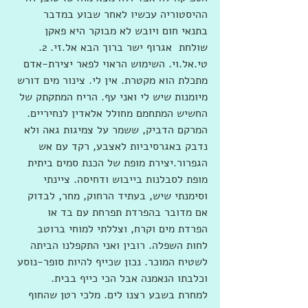
ההיסטוריה עכשיו לאחר שבוע במדבר 
בתנאי חום ויובש לא מבוקר היא פאקן 
שולחת  אגרוף ישר ברוך הבא אל.זי. 2. 
טי.אל.וי. השימוש הראוי לפאר יצירת-אדם 
מתכלת הוא מקטרת. אין לי. צינור מים דורש 
מיומנות שיש לי ואני עף. הריח המתקתק של 
החשיש המתחמם מחולל אלאדין לנחיריים. 
המרקם הדביק, ששמר על צמיגות גאה ולא 
נדבק באגרסיביות לאצבע, רקד עם אש 
הגפרור.יצירת מופת של הכנת סמים ביתית 
מופת לסבלנות בייבוש ודחיסה. ציינתי 
וסימנתי שיש, בעתיד הרחוק, מחר, לבדוק 
אם מדובר בהפרדת תפרחת עם בד או 
הפרדת מים וקרח, וצללתי למוחי ברוטב 
לחות השפלה. רובין ואני התקפלנו הביתה 
לשטיח המוכר. נכון שכייף להיות סופר-נוסע 
וכלבתו הנאמנה אבל הכי כייף בבית.  
למחרת בשבע רצנו לים. מלכי רטן שהחוף 