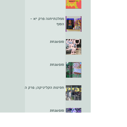
ממלכתיחגה פרק יא -
הסוף
סופשנחת
סופשנחת
חסינות הקליניקה; פרק ה
סופשנחת