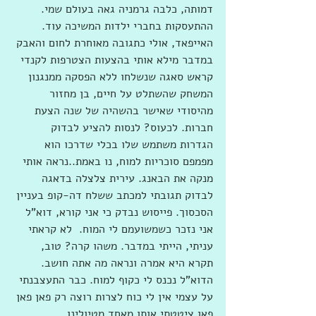
דמותה, כלבה גרמניה גאה בעולם שמי. 
ההתעסקות בחברי ילדות המשיכה עוד. 
האייפאד, אולי כתגובה מאוחרת לחום והאבק 
במדבר מילא אותי בהצעות הצטרפות לקנדי 
קראש סאגה שנשלחו ללא הפסקה ממנגנון 
המשחק שהשתלט על חיים, בן מחזור 
מהיסודי שאישר בהשהיה של שנה הצעת 
חברות. לכעוס? לנסות להציע לבדוק 
הגדרות משתמש שלו בכלי שדרכו הוא 
מפמפם סוכריות למוח, נו באמת..נראה אותי 
מנקה את הבאנג. עירית צלצלה בדאגה 
לבדוק תגובתי למכתב ששלח דה-קופ בעניין 
הסכסוך. פייסוש נבדק כי אני קורא, דוא"ל 
אני נזכר כשמשועמם לי המוח.  לא קראתי 
עניתי, הייתי במדבר. משהו קרה? טוב, 
תקרא היא אמרה ונראה מה אתה חושב. 
הדוא"ל נכנס לי כקוף למוח. כבר התעצבנתי 
על עצמי אין לי כוח לצרות רוצה רק פאן פאן 
פאן ציטטתי אותו מאחד מטיולינו 