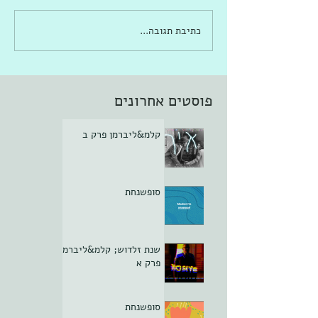
כתיבת תגובה...
פוסטים אחרונים
קלמ&ליברמן פרק ב
סופשנחת
שנת זלדוש; קלמ&ליברמן
פרק א
סופשנחת