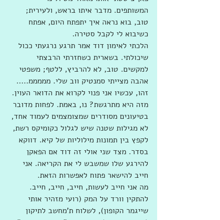
המשותפים. מדבר איתו בראש, ולעירית; 
טוב, בוא נראה איך יתפתח היום, אפתח 
כשיבוא לי לקבל סטירה.   
הלכתי לאימון דוד אמר תרגע נרגעתי ככול 
שיכולתי. בשארית כשחזרתי הרבצתי 
למקשים. טוב, לא להרביץ, ללטף; משפטי 
אהבה מצייתי סמנטיק ווב שלי. מממממ..... 
זהו, עכשיו אני פנוי לקרוא את הדואר העוין. 
מזה היא מתרגשת? נו, באמת. לפחות מדובר 
בטיעונים מסודרים שמצומצמים לעמוד אחד, 
לא מגילות שטנה שיש לגלול כקומיקס רשת, 
לקפץ בין תמונות מילוליות של קיא. דווקא 
בסדר. מצד שני אולי זה דוד אם הפאקן 
להירגע שלו שמשבש לי את הקריאה. אני 
חייב להישאר פתוח לאפשרות הזאת. 
מה אני חייב לעשות, חייב, חייב, חייב. 
להתקין וורד על המק (רועי מזהיר אותי 
שייגמר הקופון), לשלוח ת'מחשב לתיקון 