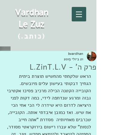
Vard
h
an
Le Zuz
(.כותב)
bvardhan
21 ביולי 2015
פרק ה' - L.ZinT.L.V
הראש שלקחתי מהחשיש תוצרת ביתית 
הגחיך דבקותי בעישון עלים מיובשים. 
הקובייה הקטנה הכילה מרכיב פסיכו אקטיבי 
גבוה ומרגע שנדחפה לידי, כמה דקות לפני 
היציאה לדרום היא שידרה לי הכי אחי הכי 
אח שיש. ואז כמובן איבדתי אותה. הקובייה, 
שכרבים מאחיותיה  מסדרת "אתה חייב 
לנסות" שלא עברו רישום בירוקראטי מסודר, 
הספיקה להיאבד ולהימצא מחדש. טוב, זה 