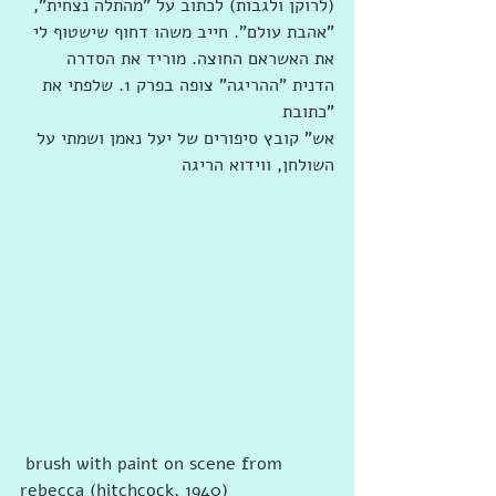
(לרוקן ולגבות) לכתוב על "מהתלה נצחית", 
"אהבת עולם". חייב משהו דחוף שישטוף לי 
את האשראם החוצה. מוריד את הסדרה 
הדנית "ההריגה" צופה בפרק 1. שלפתי את 
"כתובת  
אש" קובץ סיפורים של יעל נאמן ושמתי על 
השולחן, ווידוא הריגה 
 brush with paint on scene from 
rebecca (hitchcock, 1940) 