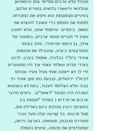
מגעיל מלא ערבים מסיימי צום הרמאדאן 
שהלוואי ויישארו כלואים בחורים שלהם. 
בעיניים מנומנמות הוא חיפש את המקדחה 
לפתוח את המחסן כדי שאוכל להוציא את 
הסאפ. בינתיים  שיתפתי אותו, שלא יחשוב 
שאין לי חברים שונאי ערבים, בתמונה של 
אילן, בן כיתתי מהיסודי, סולן בצוות 
המחרצצים ביציע, שהובילו את מהומות 
אוהדי בית"ר בבלגיה. אתמול בערב. לרגע 
בעודי מביט שאלתי עצמי איך היו מתעשרים 
חיי לו לא ייאשה אותי מגיל צעיר אהדתו 
לבית"ר ירושלים, קובעת כתו תקן אוהד רף 
גבוה שלא הצלחתי לעבור, בטח לא כשנשוא 
האהדה היה הפועל "ראשל"צ.  בימים מרובי 
ערבים או חרדים ( באלול "תקופת בין 
הזמנים) רובין מהלכת בינם כאלילת פופ, 
סמל תרבות. כל קפיצה שלה מעל הגדר 
מעוררת תגובות, תשואות, הערצה ויראה, 
שמשלימים את מהותה, עוטים כשמלה 