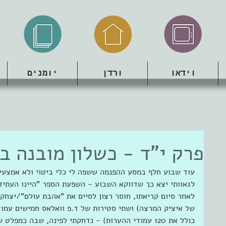
וידאו
ורדן
יומנים
פרק י"ד - כשלון מובנה ב
עוד שבוע חלף במסע ההפנמה ששפה לי כלי ביטוי ולא אמצעי 
לגאוותי יצא כך שדווקא השבוע - השפעת הספר "היינו העתיד
לאחר סיום קריאתו, חוסר רצון לסיים את "אהבת עולם"/יצחק ל
של איציק המרצה) ושתי סטירות של ד.פ וואלאס חמישים עמודי
כולל את 120 עמודי ההערות) - נדחקתי לפינה, שבה כמ