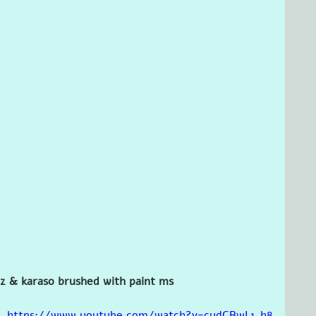
z & karaso brushed with paint ms
https://www.youtube.com/watch?v=cydCBwL1_h8