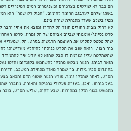
הם כבר לא שולטים בצרכיהם וכשנגמרים המים המינרלים לשת
בשתן שלהם לערבוב החומר לחימום. "הכול רק שקר" הוא המש
מפיו בשלב שעוד מתנהלת שיחה בינם. 
לא רחוק מבית החולים חוזר הל לחדרו ומוצא את אחיו וחבר ל
סרט נסיוני/אומנותי שביים אביהם של הל ומריו, סרטו האחרו
שהל פספס לקלוט את העוצמה הרגשית בסרט. הל, שמעריץ את 
כוח רצון,  רואה שוב את הסרט כניסיון להיחלץ מאדישותו לח
שהשתלטה עליו וגורמת לו סבל שהוא לא יודע איך להתמודד אית
תואר לביתו. הנער מבקש מהזקן להשתמש בקונדום והזקן נעלב
בקונדום סכין גילוח, כך שמהר מאוד מתחילת המשכב, חדירת 
הסרט, לאחר שהזקן גומר, פורץ הנער שטוף הדם והכאב בצעק
בעל כורחו. ואכן, בעזרת פעלולי גרפיקה ותאורה, מתברר שהנע
מתפשט בגוף הזקן במהירות. שבע דקות, שליש הסרט, בוכה הנ