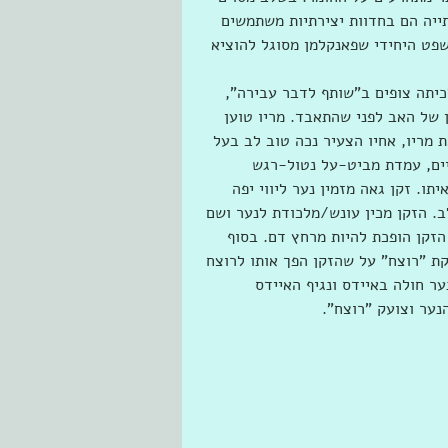
ייה הם בחדוות יצירתיות משתמשים 
פט היחידי שפאנקלמן מסוגל להוציא 
כיתה צופים ב"שותף לדבר עבירה", 
ן של האב לפני שהתאבד. מריו טוען 
מריו, אחיו הצעיר נכה טוב לב בעל 
יים, עמדת מביט-על נטול-רגש 
ו. זקן גאה מזמין נער ליווי יפה 
. הזקן מכין עונש/מלכודת לנער ושם 
הזקן הופכת להיות מרחץ דם. בסוף 
ת "רוצח" על שהזקן הפך אותו לרוצח 
ר חולה באיידס ונגיף האיידס 
ער וצועק "רוצח".  