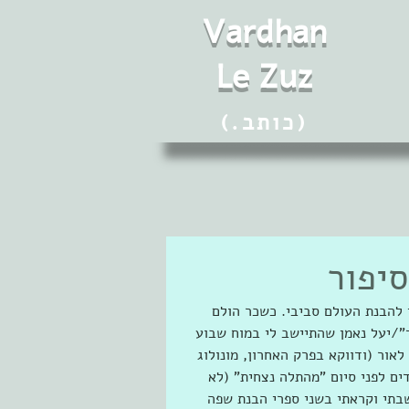
Vard
h
an
Le Zuz
(.כותב)
סיפור
להבנת העולם סביבי. כשכר הולם 
"/יעל נאמן שהתיישב לי במוח שבוע 
אור (ודווקא בפרק האחרון, מונולוג 
ם לפני סיום "מהתלה נצחית" (לא 
פלט שבתי וקראתי בשני ספרי הבנת שפה 