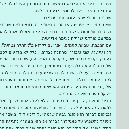
ועולם- בראי השפה/גיא דויטשר והתבוננות מן הצד/סלבוי ז'י
עובדים והשני כיצד להתמיר ידע סבל לעונג. 
שהרי ברור לי שאין עונג יותר מכתיבה 
שאת מחירו - ייסורים, שההכרה באופיין המדומיין לא משחרר
ושהדרך הפתוחה ליישב בין ניגודי העניינים היא להמשיך לחטף
במקצב טורדני שריקת נעימה אדיוטית. 
עם המפתח, טבעת קסמים,  אני שב לקרוא ב"מהתלה נצחית". 
הל וגייטלי, שני גיבורי "מהתלה נצחית", כלל לא מודעים לסכ
לא רק נקודת המבט שלי, הקורא, הוא שלהם, של גיבורי הספר
של גייטלי הוא קבלת עיוורונם וייתכן, שבזכותו הם ישרדו את
המדומיינת לעלילת הספר לא אפשרית עבור וואלאס. כדי להגיע
לקבל את אי-יכולתו לראות את כל התמונה, את חוסר האפשרו
שלו, גיבוריו שהגיעו לפסגה האנושית מדומיינת, תמיד  חסרי א
משקפת את כישלונה המובנה. 
בבית החולים, עדין עומד בסירובו שלא לקבל שום משכך כאבי
לפאנקלמן, שותפו לשעבר, שבוחר להתעלם מהסכנה האורבת לו.
ובמקום לברוח הוא קונה גבעה שלמה של דילאודיד, משכך אופיו
מסוגל להשפיע על פאנקלמן לברוח אז הוא מצטרף לחגיגת ההז
הולל באופיו אך בגלל זה הוא הופך לחסר אונים ככול שהם יו