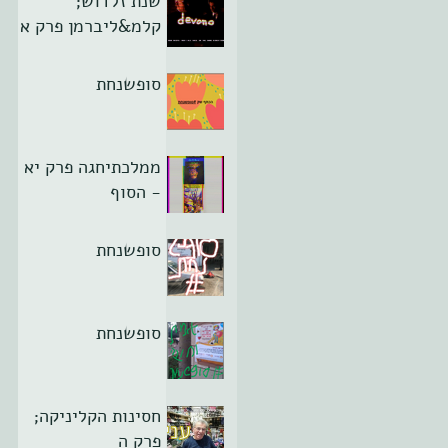
שנת זלדוש;
קלמ&ליברמן פרק א
סופשנחת
ממלכתיחגה פרק יא
- הסוף
סופשנחת
סופשנחת
חסינות הקליניקה;
פרק ה