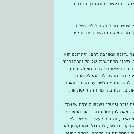
ז'ק.  הראשון מסוגת כך הדברים 
- אעשה הכול בשביל לא לשלם 
 מכות פיסיות ולשרוק עד עייפה 
 
נה גדולה שאורבת להם. עיוורונם הוא 
. סיפור ההתבגרות של הל וההתגברות 
 הסכנה שאורבת להם. האופטימיות 
 למצב הרצוי לו. הוא לא מסוגל 
ת להזדהות מוחלטת עם האחר. האחר 
ונים. הכתיבה, מהיותה זרימת און, 
ם נזכר גייטלי בשלושה ימים שנצמד 
 פאנקלמן נתפס גונב כסף ממאפיונר 
אידי, ומזריק לעצמו. גייטלי לא 
רקה. גייטלי, להבדיל מפאנקלמן לא 
תר מתחרעים על החומר. בשלב מסוים 