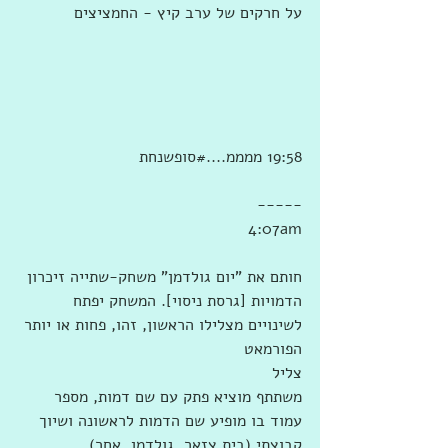
על חרקים של ערב קיץ - החמציצים           
19:58 ממממ....‫#‏סופשנחת‬
-----
 4:07am
חותם את "יום גולדמן" משחק-שתייה זיכרון 
הדמויות [גרסת ניסוי]. המשחק יפתח 
לשינויים מצלילו הראשון, זהו, פחות או יותר 
הפורמאט
צליל
משתתף מוציא פתק עם שם דמות, מספר 
עמוד בו מופיע שם הדמות לראשונה ושיוך 
קבוצתי (בית צזאר, גולדמן, אחר).