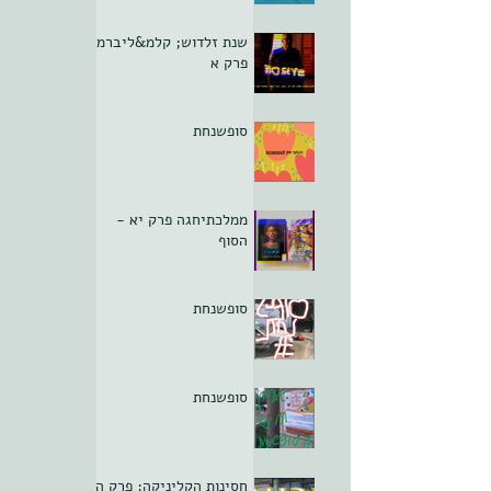
שנת זלדוש; קלמ&ליברמן
פרק א
סופשנחת
ממלכתיחגה פרק יא -
הסוף
סופשנחת
סופשנחת
חסינות הקליניקה; פרק ה