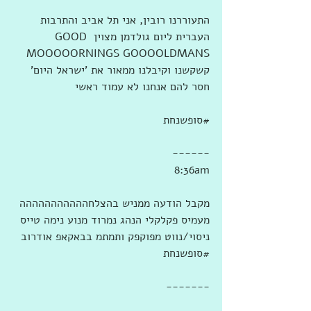
התעוררנו רובין, אני תל אביב והתרבות 
העברית ליום גולדמן מצוין GOOD 
MOOOOORNINGS GOOOOLDMANS 
קשקשנו וקיבלנו ממאור את 'ישראל היום' 
חסר להם אנחנו לא עמוד ראשי
‫#‏סופשנחת‬
------
 8:36am
מקבל הודעה ממניש בהצלחההההההההההה 
מעמיס פקלקלי הנהג נמרוד מנוע נימה טייס 
ניסוי/נווט מפוקפק ותמתמ בבאקאפ אודרוב 
-------