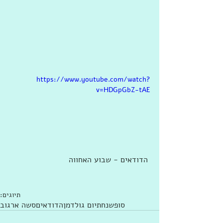
https://www.youtube.com/watch?
v=HDGpGbZ-tAE
 הדודאים - שבוע האחווה
תיוגים:
סופשנחת
יום גולדמן
הדודאים
סשה ארגוב