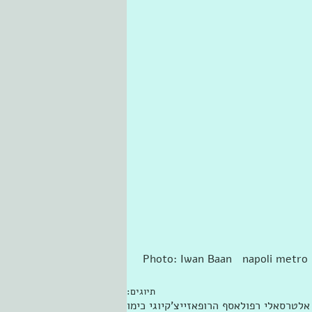
 Photo: Iwan Baan   napoli metro
תיוגים:
 אלטרס
אלי רפול
אסף הרופא
זייצ'ק
יוגי כימו