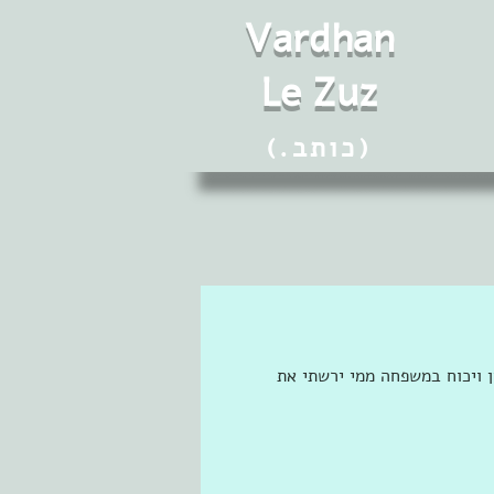
Vard
h
an
Le Zuz
(.כותב)
 ויכוח במשפחה ממי ירשתי את 