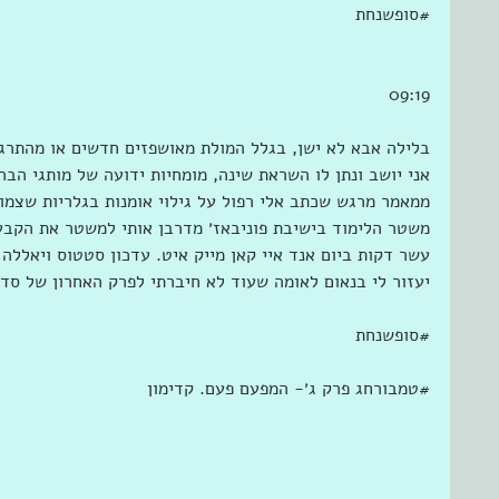
‫#‏סופשנחת
09:19
בלילה אבא לא ישן, בגלל המולת מאושפזים חדשים או מהתרגשו
אני יושב ונתן לו השראת שינה, מומחיות ידועה של מותגי הברי
ממאמר מרגש שכתב אלי רפול על גילוי אומנות בגלריות שצמו
משטר הלימוד בישיבת פוניבאז׳ מדרבן אותי למשטר את הקבעון
עשר דקות ביום אנד איי קאן מייק איט. עדכון סטטוס ויאללה
יעזור לי בנאום לאומה שעוד לא חיברתי לפרק האחרון של סד
‫#‏סופשנחת‬
‫#‏טמבורחג‬ פרק ג׳- המפעם פעם. קדימון