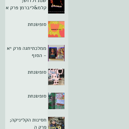
שנת זלדוש;
קלמ&ליברמן פרק א
סופשנחת
ממלכתיחגה פרק יא
- הסוף
סופשנחת
סופשנחת
חסינות הקליניקה;
פרק ה