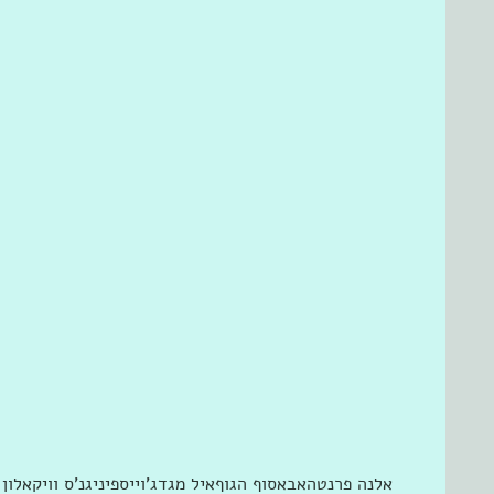
אלנה פרנטה
אבא
סוף הגוף
איל מגד
ג'וייס
פיניגנ'ס וויק
אלון