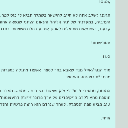
10:04
הגענו לשלב אתה לא חייב להישאר כשתלך תביא לי כוס קפה.
הערביה, במעדניה של ׳ניר אליהו׳ והנאום הציוני שנשאה אחו
קבענו, כשיוצאים מתחילים לארגן אירוע בתלם משפחתי בחדר 
‫#‏סופשנחת‬
11:0
סוף הגוף/אייל מגד שאבא בחר לספר-אשפוז מתגלה כספרות מ
מרמב״ם כפתיחה והמספר
המנתח, מחסידי פרופ׳ זייצ׳ק ושיטת יוגי כימו. מממ... מעבד 
תוספת מחץ לקרב הויקיפדים על ערך פרופ׳ זייצ׳ק ו׳תעצומות
טוב תביא קפה ותסתלק. לאחר שנרדם הוא רוצה פרטיות וחזר
אותי. 