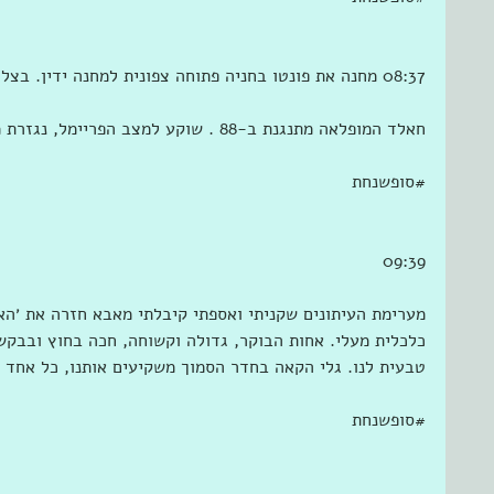
08:37 מחנה את פונטו בחניה פתוחה צפונית למחנה ידין. בצל מתחת לאיקליפטוס נוף דור אלון 
חאלד המופלאה מתנגנת ב-88 . שוקע למצב הפריימל, נגזרת מצב טיפולי משפחתי חירום. 
‫#‏סופשנחת‬
09:39
מערימת העיתונים שקניתי ואספתי קיבלתי מאבא חזרה את ׳הא
כלכלית מעלי. אחות הבוקר, גדולה וקשוחה, חכה בחוץ ובבקשה
טבעית לנו. גלי הקאה בחדר הסמוך משקיעים אותנו, כל אחד ל
‫#‏סופשנחת‬