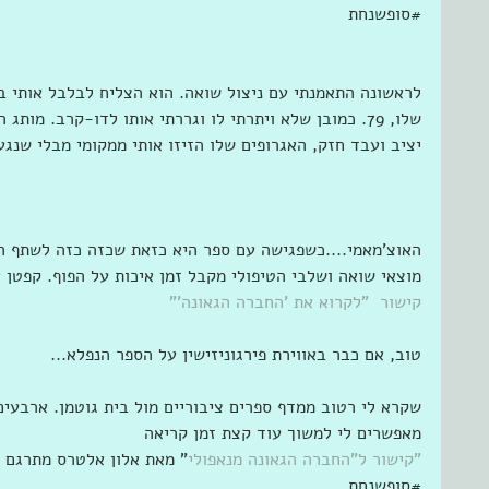
‫#‏סופשנחת‬
לראשונה התאמנתי עם ניצול שואה. הוא הצליח לבלבל אותי בה
שלו, 79. כמובן שלא ויתרתי לו וגררתי אותו לדו-קרב. מותג
יציב ועבד חזק, האגרופים שלו הזיזו אותי ממקומי מבלי שנגעו בגופ‫‬
האוצ'מאמי....כשפגישה עם ספר היא כזאת שכזה כזה לשתף ה
מוצאי שואה ושלבי הטיפולי מקבל זמן איכות על הפוף. קפטן 
קישור  "לקרוא את 'החברה הגאונה'"
טוב, אם כבר באווירת פירגוניזישין על הספר הנפלא...
שקרא לי רטוב ממדף ספרים ציבוריים מול בית גוטמן. ארבעים
מאפשרים לי למשוך עוד קצת זמן קריאה
‫"קישור ל"החברה הגאונה מנאפולי
" מאת אלון אלטרס מתרגם 
#‏סופשנחת‬