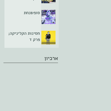
סופשנחת
חסינות הקליניקה;
פרק ד
ארכיון