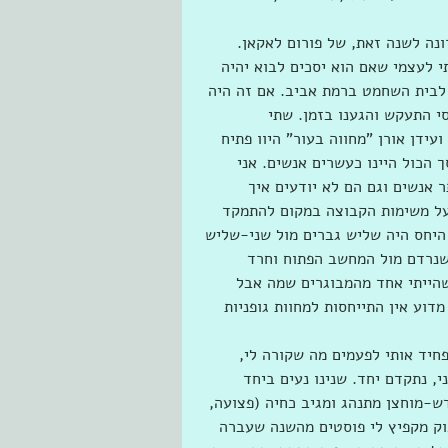
נה לשנה זאת, של פורום לאקאן. 
תי לעצמי שאם הוא יסכים לבוא יהיה 
 לבית השחמט ברמת אביב. אם זה היה 
סי התעקש והגענו בזמן. שתי 
ידן אורן "מחווה בעור" היוו פתיח 
 הכול היינו כעשרים אנשים. אני 
 אנשים וגם הם לא יודעים איך 
על משימות הקבוצה במקום להתמקד 
 היחס היה שליש גברים מול שני-שליש 
שנרדם מול המחשב הפתוח וחרד 
שהייתי אחד מהמבוגרים שמה אבל 
וע אין התייחסות למחוות גופניות 
חיד אותי לפעמים מה שקורה לי, 
, נתקדם יחד. שנינו נעים ביחד 
ש-מוחצן מתנהג ומגיב כחיה (פצועה, 
סבוק מקפיץ לי פוסטים מהשנה שעברה 