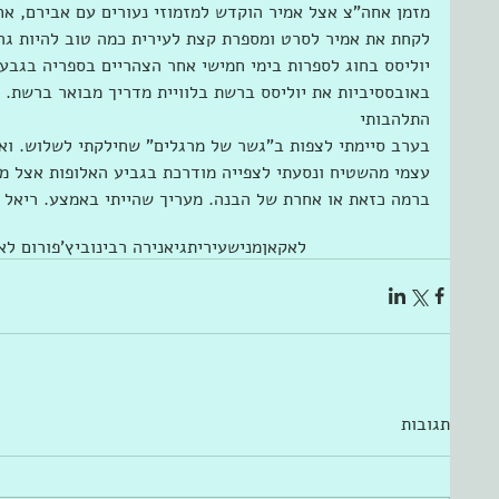
מזמן אחה"צ אצל אמיר הוקדש למזמוזי נעורים עם אבירם, אחי
לקחת את אמיר לסרט ומספרת קצת לעירית כמה טוב להיות ג
יוליסס בחוג לספרות בימי חמישי אחר הצהריים בספריה בגבע
באובססיביות את יוליסס ברשת בלוויית מדריך מבואר ברשת. א
התלהבותי
בערב סיימתי לצפות ב"גשר של מרגלים" שחילקתי לשלוש. ואז
עצמי מהשטיח ונסעתי לצפייה מודרכת בגביע האלופות אצל מ
ברמה כזאת או אחרת של הבנה. מעריך שהייתי באמצע. ריאל מ
לאקאן
מניש
עירית
גיא
נירה רבינוביץ'
פורום לא
תגובות