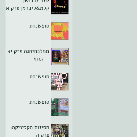
שנת זלדוש;
קלמ&ליברמן פרק א
סופשנחת
ממלכתיחגה פרק יא
- הסוף
סופשנחת
סופשנחת
חסינות הקליניקה;
פרק ה