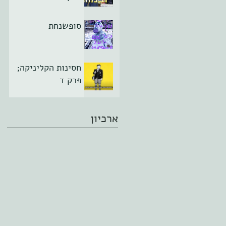
סופשנחת
חסינות הקליניקה;
פרק ד
ארכיון