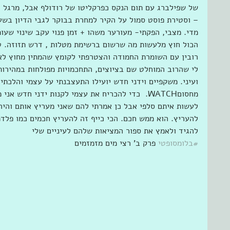
– וסטירת פוסט סמול על הקיר למחרת בבוקר לגבי הדיון בשע
מדי. מצבי, הפקתי- מעורער משהו + זמן פנוי עקב שינוי שע
הכול חוץ מלעשות מה שרשום ברשימת מטלות , דרש תזוזה. ט
רובין עם השומרת החמודה והצטרפתי לקומץ שהמתין מחוץ לאו
לי שהרוב המוחלט שם בציוצים, התחכמויות מפולחות במהירו
ועיני. משקפיים וידני חדש יועילו התעצבנתי על עצמי והלכתי
מחסוםWATCH.  כדי להכריח את עצמי לקנות ידני חדש
לעשות איתם סלפי אבל כן אמרתי להם שאני מעריץ אותם והיה
להעריץ. הוא ממש חכם. הכי כייף זה להעריץ חכמים כמו פלדמ
להגיד ולאמץ את ספור המציאות שלהם לעיניים שלי
#בלומסופטי
 פרק ב' רצי מים מזמזמים