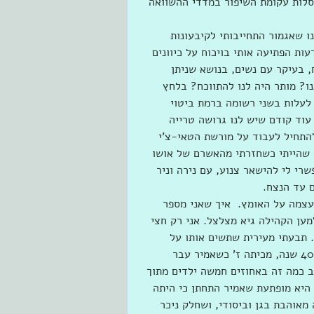
לסלות עקומת השיפור במדדי ההשוואה 
 שאגמור התחייבותי לקיבעונות 
עות הפתיעה אותי בויכוח על כיוונים 
, בעיקר עם נשים, בנושא שניתן 
ו? מותר היה לנו להתווכח? בלחץ 
לעלות בשני רשומה ברמת ביטוי 
עוד קודם שיש לנו גרושה טרייה 
להתחיל לעבוד על מורשת הטאי-צ'י 
 שהייתי כשחזרתי מהאשרם של אושו 
רי לי להישאר צנוע, עם נירה וניר 
ם עד הנצח.
עצמה על האומץ.  איך שאני מספר 
ען הקהילה גיא מצלצל. אני רק חצי 
. תבעתי מעירית שתשים אותו על 
ספיקר למרות הלמרות. עירית מופתעת שאמיר וגיא לא התראו 40 שנה, מכיתה ז' כשאמיר עבר 
וב כמה זה באחוזים חמשה ילדים מתוך 
היא מופתעת שאמיר התחתן כי היתה 
מאוהבת בגן וביסודי, ושחלק ניכר 