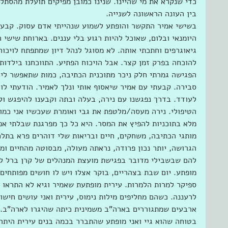
כדי שנקרא את מי שהיינו. שנינו כמובן מפיקים תועלת מהסת
בין העונה הראשונה לשנייה.
בשישי אמיר התקשר והופתע לשמוע שנהייתי אדם עסוק. קבענו
היומנאי ובלום, שאוכל להיות רגוע בלי עננים. בארוחת שישי ר
גיאוגרפים וחתכתי אותה. לא מסוגל לנהל דיון שמתפתח לויכוח
להוכחה בפרק זמן קצר. אבל הויכוח הפתיע. התווכחנו בילדותנ
הפגישה גמרתי חלק ניכר מתוכנית הכתיבה, כמות שתאפשר לי 
סבירה. קבעתי עם אמיר שיאסוף אותי ונלך לאמיר. הודעתי לו 
לעודד. בדרך נפגשנו עם נירה, בעלה ובתה וקבענו להיפגש ו
הטיפולי. נירה מעסה/מלטפת את גבי ואומרת שעכשיו אני כמו
מלא בתוכניות להפיץ את המסר. היא כל כך מפרגנת שבלתי אפש
מותגי הכתיבה, משחקים, חיים ובריאות שלי דוהרים פרא בתל
הגרושה, יותר נכון פרודה, נראתה מעולה, מבסוטה מהחיים ומ
להם שבשבילי מדובר בפגישת מועצת המנהלים של קרן ברל למ
מופתע. יום שבת בצהריים, בוקר אצלו ויש לו חושים מפותחים
לרעננה. כשהם מחליפים מילות נימוס, עירית ואני עושים חיש
ארבעים שמתגוררים בארה"ב משמינית כיתה שהיגרו לארה"ב. 
בטוחה שהוא גיי ואני מופתע שהתברר בכמה בנים עירית היתה 