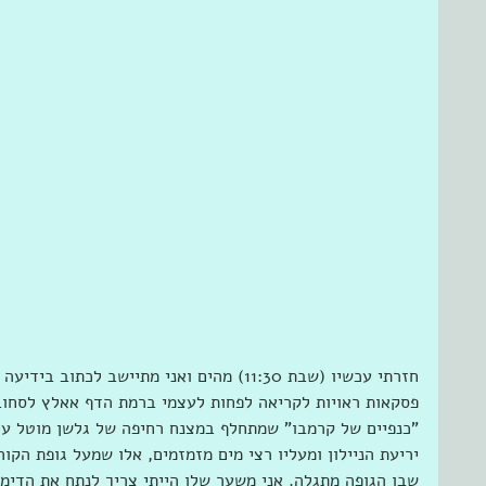
חזרתי עכשיו (שבת 11:30) מהים ואני מתיישב ל
פסקאות ראויות לקריאה לפחות לעצמי ברמת הדף אאלץ לסחוב 
"כנפיים של קרמבו" שמתחלף במצנח רחיפה של גלשן מוטל על 
יריעת הניילון ומעליו רצי מים מזמזמים, אלו שמעל גופת הק
שבו הגופה מתגלה. אני משער שלו הייתי צריך לנתח את הדימוי