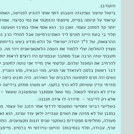
והקורבן.
ביטול שיעור שפינוזה השבוע דחף אותי להגיע לפגישה, האחרו
קראתי על קיומה בפייס, סימנתי והזמנתי את נסי כפיצוי. אמר
יותר קל לסחוב עצמי. ואכן כך. הוא אסף אותי במרכז ושעטנו
תלוי בי בטח היינו חונים ליד האוניברסיטה אבל למזלי הרב נ
ההרצאות, של ד"ר יהודה ישראלי על הלא מודע בשש בדיחות וע
מצוין להחלטה שלי ללמוד את השפה הלאקאניאנית ויהי מה. סך
חשבתי שזה הרבה אבל מסתבר שבפורום היו רוצים לראות יותר
להרחיב את המעגל שלהם. קלטתי איך מייד אני נוטה לחשוב 
דבר ראשון בלמה לעזאזל אני מגיע, מהי הבעיה, מהו העניין.
נשים וזה תרם לתחושה הלבבית של האירוע. היה חובש כיפה 
מזרחי עדין ששיחק ללא הרף בזקנו. יש משהו מחזק בידיעה 
עדין לא העזתי לשאול. נסי שאל ומסתבר שהתשובה ששאל – מד
אלא רק לדיבור -  סידרה לו איזה תובנה.
בשלישי רביעי וחמישי המשכתי לרדוף אחר הזנב של עצמי. מפ
במובן של לא מזהה את האדם שנהייה ולאן עוד שנינו, הוא ואני
מעולה, מחליפים תפקידים כשחקני טניס זוגות מקצוענים. החד
טרף, עבודה, תלוי בנסיבות)  והישן-נוירוטי חי בדמיון. פיי