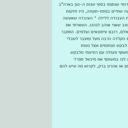
של שפילברג עם תום הנקס כפרקליטו של רודולף אבל, מרגל רוסי שנתפס בסוף שנות ה-50 בארה"ב 
ה שתיים בפתח-תקווה, היו חזקות 
ות העבודה ללילה * העובדה שאעשה 
וב שאני אוהב לנהוג. השארתי את 
לם, רובם עיתונאים וצלמים. הסתבר 
ת הקלדה הרבה מעל ומעבר לשכלי 
 לבקש תנחומים אצל נשות 
 אני משתף פעולה עם רתיעתי מלבקש 
 לנו במשותף את מיכאל ספרד 
ן או אהרון ברק, לקרוא מה שיש להם 