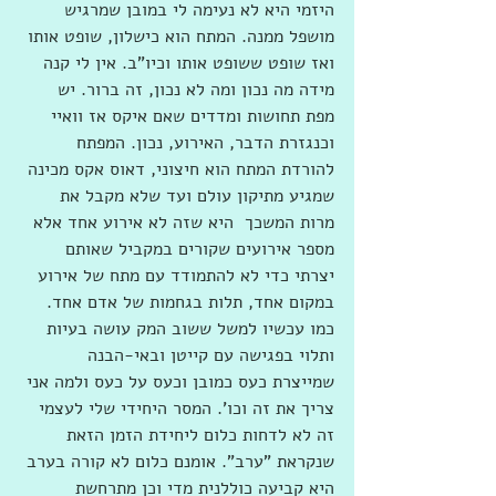
היזמי היא לא נעימה לי במובן שמרגיש 
מושפל ממנה. המתח הוא כישלון, שופט אותו 
ואז שופט ששופט אותו וכיו"ב. אין לי קנה 
מידה מה נכון ומה לא נכון, זה ברור. יש 
מפת תחושות ומדדים שאם איקס אז וואיי 
וכנגזרת הדבר, האירוע, נכון. המפתח 
להורדת המתח הוא חיצוני, דאוס אקס מכינה 
שמגיע מתיקון עולם ועד שלא מקבל את 
מרות המשכך  היא שזה לא אירוע אחד אלא 
מספר אירועים שקורים במקביל שאותם 
יצרתי כדי לא להתמודד עם מתח של אירוע 
במקום אחד, תלות בגחמות של אדם אחד. 
כמו עכשיו למשל ששוב המק עושה בעיות 
ותלוי בפגישה עם קייטן ובאי-הבנה 
שמייצרת כעס כמובן וכעס על כעס ולמה אני 
צריך את זה וכו'. המסר היחידי שלי לעצמי 
זה לא לדחות כלום ליחידת הזמן הזאת 
שנקראת "ערב". אומנם כלום לא קורה בערב 
היא קביעה כוללנית מדי וכן מתרחשת 