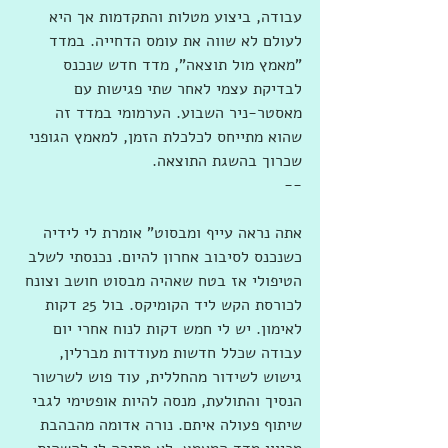
עבודה, ביצוע מטלות והתקדמות אך היא 
לעולם לא שווה את עומס הדחייה. במדד 
"מאמץ מול תוצאה", מדד חדש שנכנס 
לבדיקת עצמי לאחר שתי פגישות עם 
מאסטר-ניר השבוע. הערמומי במדד זה 
שהוא מתייחס לכלכלת הזמן, למאמץ הגופני 
שכרוך בהשגת התוצאה.
--
אתה נראה עייף ומבסוט" אומרת לי לידיה 
כשנכנס לסיבוב אחרון להיום. נכנסתי לשלב 
הטיפולי אז בטח שאהיה מבסוט חושב וצונח 
לכורסת הקש ליד הקומיקס. בול 25 דקות 
לאימון. יש לי חמש דקות לנוח אחרי יום 
עבודה שכלל חדשות מעודדות מברלין, 
גישוש לשידור מהחללית, עוד פוש לשרשור 
הנסיך והתולעת, מנסה להיות אופטימי לגבי 
שיתוף פעולה איתם. נורה אדומה מהבהבת 