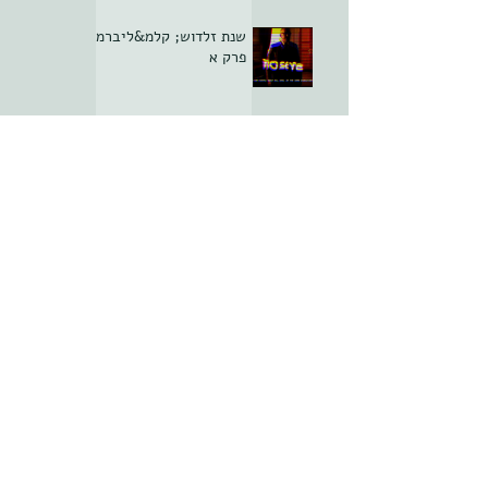
שנת זלדוש; קלמ&ליברמן
פרק א
סופשנחת
ממלכתיחגה פרק יא -
הסוף
סופשנחת
סופשנחת
חסינות הקליניקה; פרק ה