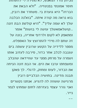
מכיוון מדד המאמץ, לא מתירה לי להשהות 
חוסר אמונתי בפנטזיה.  "ולא הבאת את 
הכרזה" היא גוערת בי. משחרר את רובין, 
בוא נראה מה קורה איתה. "בוא'נה הכלבה 
שלך לא שמה עליך". "היא קולטת הבת זונה 
..קושלאמאשלך עושה לי בושות" אומר 
ומתאפק לא לקום ולרדוף אחריה, בונה על 
זה שחם לה מידי להתרוצץ על האספלט. 
מספר ללידיה על הקטע שרובין עשתה בים 
שגנבה לכלב אחר כדור, סירבה לעזוב אותו 
ושמרה על מרחק ממני עד שווידאה שהכלב 
ומשפחתו עזבו את הים. אז הבת זונה הניחה 
את הכדור, לעוס ומחוק, לרגלי. לך פאקן 
תבנה מדינה. בחושיה הכלביים רובין  
מרגישה ששווה לה להגיע. אנחנו נקשרים 
ואני גורר עצמי בעזרתה לחום שמחוץ לנמר 
נייר.
--