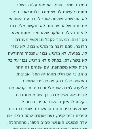
המיטב ממני ואפילו איימתי עליה בשלב 
מסוים לעשות לה שיימינג בלומניאני. היא 
לא התרשמה ושלחה אותי לדבר עם האחראי 
אירועים שלהם שבטוח לא יתקשר אלי. נוח 
להיות בשלב ההפקה שלא חייב אותם אלא 
רק רוצה. המעבר לקבל מבוקשי מעמדת 
הרוצה, סתם רוצה כי מרגיש נכון, לא עוזר 
לי. בפועל, לא מרגיש נכון שהנסיך והתולעת 
לא בשרשרת. בתחל'ס לא מרגיש נכון על כל 
חנות שלא משתתפת, עם שניהם זה יותר 
כואב כי הם חלק מההוויה התל-אביבית 
האישית שלי בתקופה שלפני המחשב. 
אליענה למדה את יוליסס ובזכותו קראה את 
אודיסיאה ואיליאדה  כך שהיא מתחברת 
בקלות לרעיון הנגשת הספר. נדמה לי 
שתולעת ספרים היו הראשונים שחיברו חנות 
ספרים ובית קפה, זאת אומרת שהם הבינו את 
ערך המפגש האנושי סביב הספר, מההתחלה. 