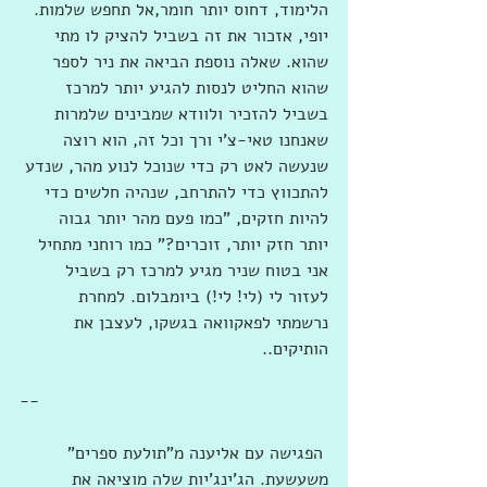
הלימוד, דחוס יותר חומר,אל תחפש שלמות. 
יופי, אזכור את זה בשביל להציק לו מתי 
שהוא. שאלה נוספת הביאה את ניר לספר 
שהוא החליט לנסות להגיע יותר למרכז 
בשביל להזכיר ולוודא שמבינים שלמרות 
שאנחנו טאי-צ'י ורך וכל זה, הוא רוצה 
שנעשה לאט רק כדי שנוכל לנוע מהר, שנדע 
להתכווץ כדי להתרחב, שנהיה חלשים כדי 
להיות חזקים, "כמו פעם מהר יותר גבוה 
יותר חזק יותר, זוכרים?" כמו רוחני מתחיל 
אני בטוח שניר מגיע למרכז רק בשביל 
לעזור לי (לי! לי!) ביומבלום. למחרת 
נרשמתי לפאקוואה בגשקו, לעצבן את 
הותיקים..
--
 הפגישה עם אליענה מ"תולעת ספרים" 
משעשעת. הג'ינג'יות שלה מוציאה את 