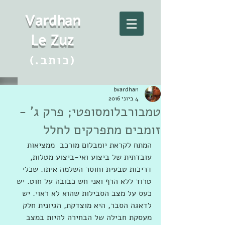
Vard
h
an
Le Zuz
(.כותב)
bvardhan
4 ביוני 2016
טמבורבלומסופטי‬; פרק ג' -
זומבים מתפרקים לחלל
המתח לקראת יומבלום מורכב  ממציאות 
עובדתית של ביצוע ואי-ביצוע מטלות, 
דריכות טבעית וחוסר השלמה איתו. שכלי 
טרוד ללא הרף ואני חש כבובה על חוט. יש 
כעס על מצב הסבילות שהוא לא ראוי. יש 
לדאגה הסבר, היא מוצדקת, הגיונית חלק 
מעסקת חבילה של הבחירה להיות במצב 