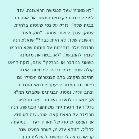
"לא מאמין שעל הפגישה הראשונה, עוד 
לפני שנכנסת לקבוצת הווטס-אפ אתה כבר 
בבית שלה"  זורק על נסי שעסוק בלהיות 
עסוק, עורך שולחן עמוס.  "מה, פעם 
ראשונה שלך, לא היית כבר?" שואלת רנה 
מפזרת מלח בנדיבות על חומוס שלא הנביט 
שגמר להתבשל. "לא..בטח את מזמינה 
כשאני במדבר או בברלין" עונה, לוקח דיאט 
קולה שנסי מגיש וניגש למרפסת. איזה 
חתיכת מיקום. בלב הצנטרום ואפילו עם 
פיסת ים. האזור שיעקב שבתאי התגורר 
וכתב עליו, ומסוג הבניינים שקבלני תמ"א 
38 יתאבדו למענו. השיחה באה וחולפת 
נדל"ן עד הגעת יתר משתתפי הפגישה. רנה 
מכריזה על האצת קצב, טוב...זה לא חדש 
אך הפעם יש סוג של תאריך יעד – נסיעתה 
לחו"ל. דווקא עכשיו, לאחר כמעט שנה 
קריאה נראה לי שחשוב להשלים סבב 