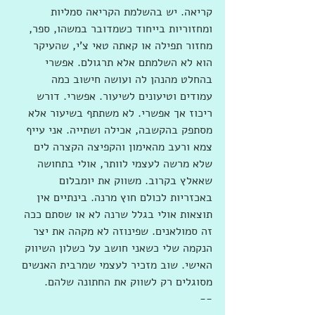
קריאה. יש בהשלמת הקריאה סמליות 
ומחזוריות בייחוד כשמדובר במשהו, ספר, 
מחזור תפילה או קאתה טאי צ'י, שהעיקר 
הוא לא השלמתם אלא תרגולם. אפשרי 
בהחלט מהנהן לה ועושה חישוב כמה 
עמודים וטיעונים לשיעור. אפשרי. דורש 
ריכוז אך אפשרי. לא משתתף בשיעור אלא 
מסתפק בהקשבה, אכילה ושתייה. אני עייף 
צמא ורעב מהאימון והקפיצה הקצרה לים 
שלא מרשה לעצמי לוותר, אולי בתחושה 
שאאלץ בקרוב. משווק את יומבלום 
באכזריות לכולם חוץ מרנה. בינתיים אין 
תוצאות אולי בגלל שרנה לא או שסתם ככה 
זה סמולאנים. שפינוזה לא מקהה את יצר 
הנקמה שלי כשאני חושב על כשלון השיווק 
האישי. שוב מזכיר לעצמי שמרבית האנשים 
מסוגלים רק לשווק את החתונה שלהם.
--