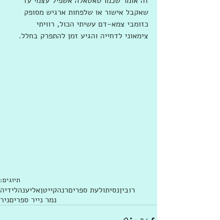
זה אומר שכמו טאטאלה אשפיל עצמי עד 
שאקבל אישור או שלפחות ארגיש מסופק 
כזומבי צמא-דם עשיתי הכול, רוויתי 
צימאוני לדחייה והגיע זמן להתפרק בחלל.
תיוגים:
רובין
נסי
תולעת ספרים
רנה
קייטן
אליענה
לידיה
נמר נייר ספרים
ניר