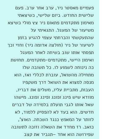
פעמיים מאסטר ניר, ערב אחר ערב. פעם 
שלישית החודש. ביום שלישי, כשיצאתי 
מאימון מתקדמים פתאום ניר צץ מולי כשיצא 
משיעור של המעגל. התגאיתי על 
שהתעקשתי והכרחתי עצמי להגיע בזמן 
לשיעור של ניר (חולצה אדומה ניר) וחזי וכך 
תפסתי אותו שוב בשיחה לאחר המעגל 
ואימון היישי, מתקדמים-מתקדמים. תחושת 
כה נינוחה לשמוע לו. כל תשובה שלו 
מתחילה מהשואל, עוברת לכללי ואז, הוא 
מנסה למצוא את השואל דרך משקפיו 
העבות, מתביית עליו, משלים את דבריו, 
מוודא שיש פינג ופונג ופינג ופונג. מישהו 
שאל אותו לגבי תועלת בלמידה של דברים 
חדשים. הוא בעד לא להפסיק ללמוד, לא 
לוותר על המאמץ כנגד השכחה. האוצ', 
כואב. רז מחדד את השאלה וזוכה לתשובה 
שפירושה הוא אחד –תגביר את קצב 