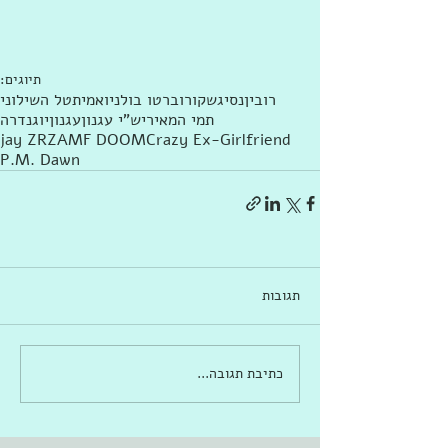
תיוגים:
רובין
נסי
גשקו
רוברטו בולניו
אמית
טל השילוני
תמי המאירי
ש"י עגנון
עגנון
יוגנדרה
jay Z
RZA
MF DOOM
Crazy Ex-Girlfriend
P.M. Dawn
תגובות
כתיבת תגובה...