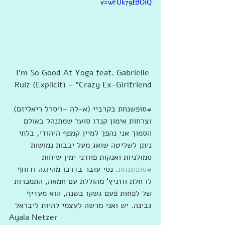
v=wFUk79fBOiQ
I'm So Good At Yoga feat. Gabrielle 
Ruiz (Explicit) - "Crazy Ex-Girlfriend
#‏סופשנחת‬ בקרביי (א-לה –ויסרל ריאליזם) 
וצרחות אימון קנדו סוער שמתנהל באולם 
הסמוך אני נהפך למיין קמפף היהודי, בלתי 
ניתן לשליטה שואג מעל יבבות נמושות 
סמולניות ואנקות פחדני ימין שיחות 
#סופשנחת
. נסי עובר בדרכו מהיוגה ודוחף 
לו חלת ווזניץ' מהוללת עם חמאה, התמכרות 
של לפחות פעם גשקו בשנה, הוא מעדיף 
גבינה. יש ואני מרשה לעצמי להיות ליבראל
Ayala Netzer