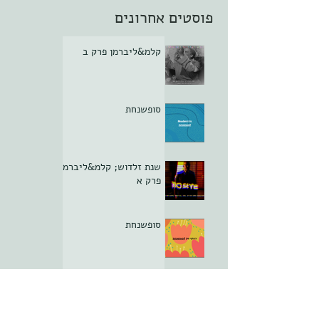
פוסטים אחרונים
קלמ&ליברמן פרק ב
סופשנחת
שנת זלדוש; קלמ&ליברמן
פרק א
סופשנחת
ממלכתיחגה פרק יא -
הסוף