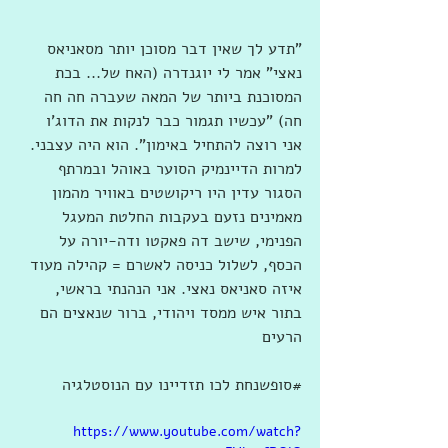
"תדע לך שאין דבר מסוכן יותר מסאניאס 
נאצי" אמר לי יוגנדרה (האח של... בכת 
המסוכנת ביותר של המאה שעברה חה חה 
חה) "עכשיו תגמור כבר לנקות את הדוג'ו 
אני רוצה להתחיל באימון". הוא היה עצבני. 
למרות הדיינמיק הסוער באוהל ובמרתף 
הסגור עדין היו ריקושטים באוויר מהמון 
מאמינים נזעם בעקבות החלטת המעגל 
הפנימי, שישב דה פאקטו ודה-יורה על 
הכסף, לשלול כניסה לאשרם = קהילה מעוד 
איזה סאניאס נאצי. אני הנהנתי בראשי, 
בתור איש ממסד ויהודי, ברור שנאצים הם 
הרעים
‫#‏סופשנחת‬ לכו תזדיינו עם הנוסטלגיה
https://www.youtube.com/watch?