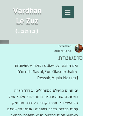
Vard
h
an
Le Zuz
(.כותב)
bvardhan
30 ביוני 2016
סופשנחת
הים מחכה 0.62-1.31 ועולה ‫#‏סופשנחת‬
[Yoresh Sagui,Zur Glasner,haim 
Pessah,Ayala Netzer]
ים חמים מושלם למתחילים, בדרך חזרה 
כשמחנה את המכונית בוחר אודי אלוני אצל 
טל השילוני. תמי הקדרית עוברת עם תיק 
עמוס ספרים בדרך לספריה ואנחנו מקשיבים 
באמצע החום לתרצה מינץ מספרת בקקצב 