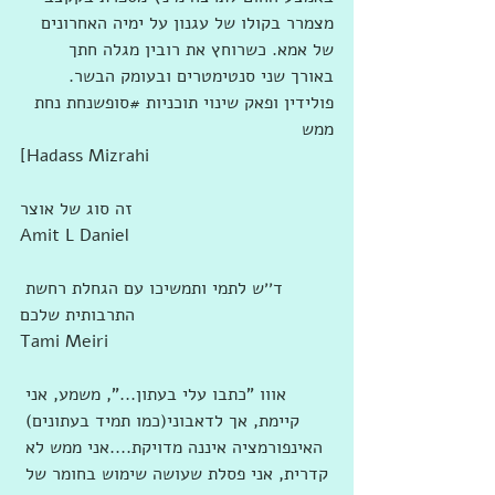
מצמרר בקולו של עגנון על ימיה האחרונים 
של אמא. כשרוחץ את רובין מגלה חתך 
באורך שני סנטימטרים ובעומק הבשר. 
פולידין ופאק שינוי תוכניות ‫#‏סופשנחת‬ נחת 
ממש
[Hadass Mizrahi
זה סוג של אוצר
Amit L Daniel
ד׳׳ש לתמי ותמשיכו עם הגחלת רחשת 
התרבותית שלכם
Tami Meiri
אווו "כתבו עלי בעתון...", משמע, אני 
קיימת, אך לדאבוני(כמו תמיד בעתונים) 
האינפורמציה איננה מדויקת....אני ממש לא 
קדרית, אני פסלת שעושה שימוש בחומר של 