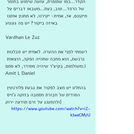
הקדר...כמו שתופרת, עושה שימוש בחומר 
של הרפד...טוב, כעת...משבאו דברים על 
תיקונם, אז, אמית- יקירנו, לא תחנון אותנו 
באיזה ביקור? יש פה געגוע
Vardhan Le Zuz
רשמתי לפני את ההערה. לאמית יש סבלנות 
נרכשת, הוא מחכה שתהיה הפקה, הוצאות 
משולמות, בקיצ'ר שיהיה מסודר, לא סתם:)
Amit L Daniel
בהחלט יש מצב לפקוד את גבעת פלורנטין 
הסודית של חבורת חסמבה בזוקה ג'ויס 
ולהתענג על זרם תודעה ירוק]
https://www.youtube.com/watch?v=iZ-
kJwaCMzU