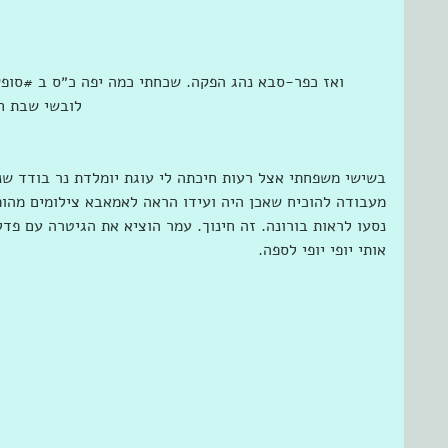
ואז כפר-סבא נהג הפקה. שכחתי כמה יפה כ״ס ב ‫#‏סופ‬
לובשי שבת חו
בשישי משפחתי אצל רעות חיכתה לי עוגת יומלדת נר בודד שנו
מעבודה להוכיח שאכן היה ועידו הראה לאמאבא צילומים מהופע
נסעו לראות בורונה. זה חינוך. עמר הוציא את הגיטרה עם פד‫‬
אותי יופי יופי לספה.