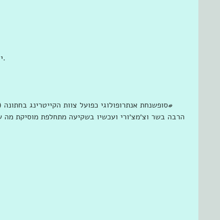
‎Vardhan Le Zuz at ‎‎ירושלים , הר אדר‎‎‎.
‫#‏סופשנחת‬ אנתרופולוגי כפועל צוות הקייטרינג בחתונה 
הרבה בשר וצ׳מצ׳ורי ועכשיו בשקיעה מתחלפת מוסיקת מה ש