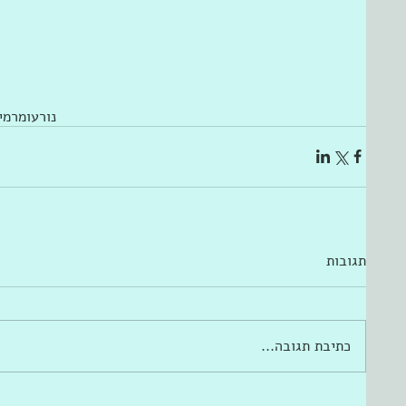
נור
עומר
מי
תגובות
כתיבת תגובה...