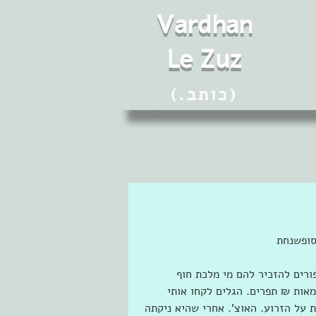
Vard
h
an
Le Zuz
(.כותב)
‏סופשנחת
רים להזכיר להם מי מלכת חוף 
אות ₪ תפרים. הגלים לקחו אותי 
 על הזרוע. האוצ'. אחרי שהיא ניקתה 