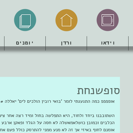
וידאו
ורדן
יומנים
סופשנחת
אופפפפ כמה התגעגתי לומר 'בואי רובין הולכים לים' יאללה ‫#‬
השתובבנו ביחד ולחוד, היא התפלשה בחול ומיד רצה אחר ציפו
הכלבים וכמובן כושלאמאשלה לא חסה על הגלד ופאקן ארבע מ
אומנם לחוף באיזי אך זה לא מנע ממני להתרסק כולל פעם אחת