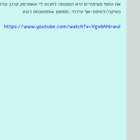
את החוף מציפורים היא התפנתה לחכות לי שאתרסק קרוב מדלג
נשיקה/לטיפת-אף עידוד. מסתמן ‫#‏סופשנחת‬ רגוע
https://www.youtube.com/watch?v=Vgx8AhlrwuI