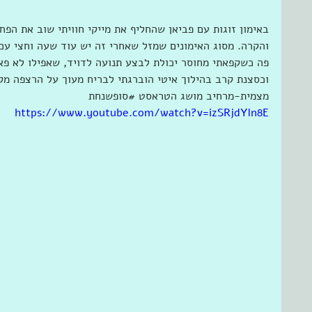
באימון זוגות עם פביאן שהחליף את מייקי חוויתי שוב את הפח
והקרה. מסוג האימונים שמזל שאחרי זה יש עוד שעה וחצי עם 
פה כשקפאתי מחוסר יכולת לבצע תנועה לדויד, שאפילו לא פאק
וכסצנת קרב בהילוך איטי הוברגתי לבריח מעוך על הרצפה מק
מצמית-מרחיב מושג הטראסט ‫#‏סופשנחת‬
https://www.youtube.com/watch?v=izSRjdYln8E