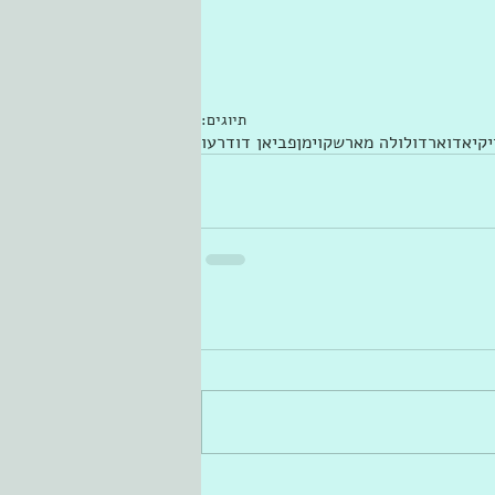
תיוגים:
יקי
אדוארדו
לולה מארש
קו
ימן
פביאן דוד
רעו