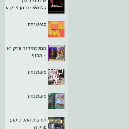
שנת זלדוש;
קלמ&ליברמן פרק א
סופשנחת
ממלכתיחגה פרק יא
- הסוף
סופשנחת
סופשנחת
חסינות הקליניקה;
פרק ה