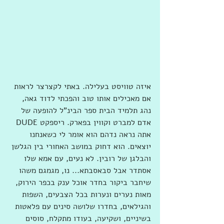
איזה טוויסט בעלילה. באתי לקצרצר לראות 
אם מאכילים אותו טוב והפכתי לדוד גאה, 
נהג תלמיד הבית ספר הבינ"ל להופעה של 
אדם למברט וקווין בפארק. ריספקט DUDE
אתה נראה נדהם הוא אומר לי כשאנחנו 
יוצאים. הוא דחוק במושב האחורי בין הגלשן 
והבלגן של רובין. לא נעים, עם אמא שלו 
אסתדר אבל סבאסבתא... נו, מגמגם משהו 
שיחבר ביקור בחדר אוכל ענק בכפר הירוק, 
מאות נערים ונערות בכל הצבעים, השפות 
והגילאים, בחדרו שלושה סינים עם פלאטות 
בשיניים, ושקיעה, בעודו מתקלח, סוסים 