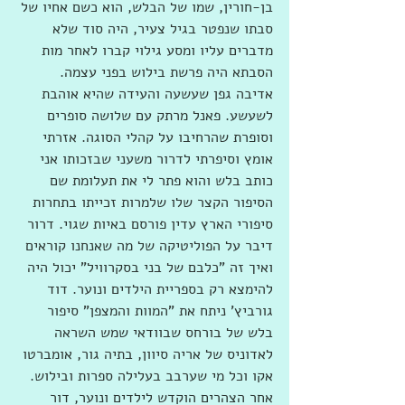
בן-חורין, שמו של הבלש, הוא כשם אחיו של 
סבתו שנפטר בגיל צעיר, היה סוד שלא 
מדברים עליו ומסע גילוי קברו לאחר מות 
הסבתא היה פרשת בילוש בפני עצמה. 
אדיבה גפן שעשעה והעידה שהיא אוהבת 
לשעשע. פאנל מרתק עם שלושה סופרים 
וסופרת שהרחיבו על קהלי הסוגה. אזרתי 
אומץ וסיפרתי לדרור משעני שבזכותו אני 
כותב בלש והוא פתר לי את תעלומת שם 
הסיפור הקצר שלו שלמרות זכייתו בתחרות 
סיפורי הארץ עדין פורסם באיות שגוי. דרור 
דיבר על הפוליטיקה של מה שאנחנו קוראים 
ואיך זה "כלבם של בני בסקרוויל" יכול היה 
להימצא רק בספריית הילדים ונוער. דוד 
גורביץ' ניתח את "המוות והמצפן" סיפור 
בלש של בורחס שבוודאי שמש השראה 
לאדוניס של אריה סיוון, בתיה גור, אומברטו 
אקו וכל מי שערבב בעלילה ספרות ובילוש. 
אחר הצהרים הוקדש לילדים ונוער, דור 