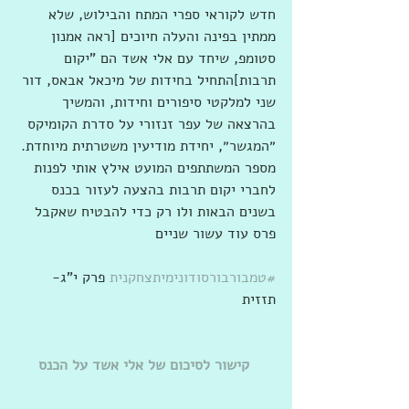
חדש לקוראי ספרי המתח והבילוש, שלא 
ממתין בפינה והעלה חיוכים [ראה אמנון 
סטומפ, שיחד עם אלי אשד הם "יקום 
תרבות]התחיל בחידות של מיכאל אבאס, דור 
שני למלקטי סיפורים וחידות, והמשיך 
בהרצאה של עפר זנזורי על סדרת הקומיקס 
״המגשר״, יחידת מודיעין משטרתית מיוחדת. 
מספר המשתתפים המועט אילץ אותי לפנות 
לחברי יקום תרבות בהצעה לעזור בכנס 
בשנים הבאות ולו רק כדי להבטיח שאקבל 
פרס עוד עשור שניים
#טמבורבורסודונימיתצחקנית
 פרק י"ג- 
תזזית
קישור לסיכום של אלי אשד על הכנס