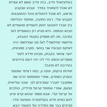
כשלעזאזל חייב, כזה חייב שאם לא אציית 
לא אוכל להמשיך בסדר  שבוע שנקבע 
מראש, לא אוכל להשלים נוהל ההתענגות 
הקבוע שלי. רגש החובה, שחוסר ההלימה 
בין שכרו לעונשו זועק לשמיים ומשמיים לא 
תבוא הנחמה. היא תגיע רק כשאציית לצו 
כתיבה. מה לא מספיק כתבתי השבוע, 
מילאתי ומילאתי? לא! מה שמילאתי היה 
לאיקס ועכשיו אני בוואי. מקרב סמנטית, 
יוצר צוואר בקבוק, מכווץ מידע לשני 
מספרים והופה היי לה-זוז רשת נוירונים 
בעירבון לא מוגבל.
חוויות נרקוס, עונה 2, כמה רציתי שתגמר 
ובפרק האחרון, אחרי שסופסוף הרגו את 
אסקובר יתברר שמכינים לנו  עונה שלישית. 
הפעם, אחרי שחוסל קרטל מדליין, הולכים 
על קרטל קלי. אבא מספר שהוא קרא שיש 
להם נשיא חדש בקולומביה שעושה סדר. 
מכינים כבר את הסדרה של העשור הבא. 