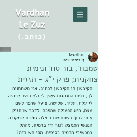
Vard
h
an
Le Zuz
(.כותב)
bvardhan
17 בספט׳ 2016
טמבור, בור סוד ונימית
צחקנית; פרק י"ג - תזזית
הקיבעון הו הקיבעון לכתוב. אני משתחווה 
לך, דפוס התנהגות שאין לי ולא רוצה שיהיה 
לי עליו, עליך, שליטה. פועל שהפך לשם 
עצם, היא הפעולה שהפכה  לדבר שמחזיק 
אותי זקוף כשתחושת בחילה גופנית שמקורה 
הנפשי התמצק לגוף וזז בדמיון, מהתל 
במכשירי הדמיה בסיסית. מתי חש בזה? 