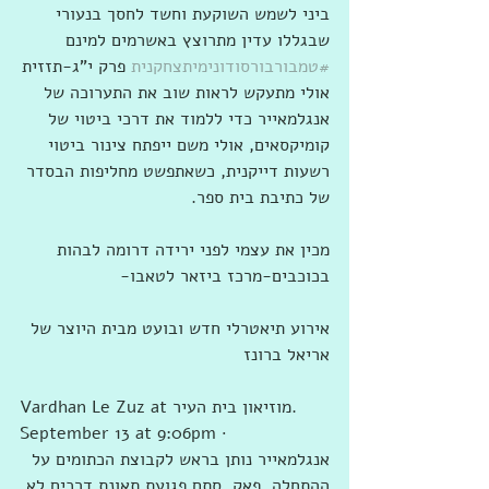
ביני לשמש השוקעת וחשד לחסך בנעורי 
שבגללו עדין מתרוצץ באשרמים למינם
#טמבורבורסודונימיתצחקנית
 פרק י"ג-תזזית
אולי מתעקש לראות שוב את התערוכה של 
אנגלמאייר כדי ללמוד את דרכי ביטוי של 
קומיקסאים, אולי משם ייפתח צינור ביטוי 
רשעות דייקנית, כשאתפשט מחליפות הבסדר 
של כתיבת בית ספר.
מכין את עצמי לפני ירידה דרומה לבהות 
בכוכבים-מרכז ביזאר לטאבו-
אירוע תיאטרלי חדש ובועט מבית היוצר של 
אריאל ברונז
‎Vardhan Le Zuz at ‎‎מוזיאון בית העיר‎‎‎.
September 13 at 9:06pm ·
אנגלמאייר נותן בראש לקבוצת הכתומים על 
ההתחלה, פאק, סתם פגועת תאונת דרכים לא 