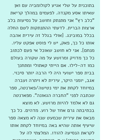
בתוכנית על שלי אגיע לקולומביה עם ואן 
שאיתו אסע מקנדה. לפעמים במהלך קריאת 
"כלב רץ" אני מתנתק וחושב על נסיעות בלב 
ארצות הברית. לדעתי ההתנתקות לשם החלה 
בכלל במובינג. [אולי בגלל זה עירית אהבה 
אותו כל כך, פאק, יש לי פוסט אפקט עליו. 
מנחם]. אני לא חושב שאוכל אי פעם לכתוב 
כל כך מדויק ומרושע על מה שקורה בעולם 
כמו דה-לילו. אם הייתי קאתולי ומתחנך 
בבית ספר ישועי היה לי הרבה יותר סיכוי. 
אגב, יומני היקר, עירית לא ויתרה ועברה 
במיוחד לקחת את ימי נטישה/פארנטה, ספר 
שכתבה לפני "החברה הגאונה". מפארנטה 
גם לא אלמד להיות מרושע. לא מוצא 
בכתיבתה גרם אחד של רוע. מדהים. כל כך 
מבאס את עירית שכמעט שנה לא מצאה ספר 
שיעיף אותה שהיא באה במיוחד לקחת אותו 
לקראת הנסיעה להודו. המלצתי לה על 