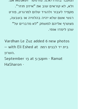
המעבר בהודו/א.מ. פורסטר  ושאנטאראם. 
ולא, לא קוראים שוב את "איזון חוזר".
מקפיד לעבור ולהגיד שלום למרגרט, פורט 
רגשי אשם שלא יהיה בהלוויה או בשבעה, 
מצטרף אליהם למשחק "לא מדברים על" 
שהן לימדו אותי.  
Vardhan Le Zuz added 6 new photos 
— with Eli Eshed at ‎‎בית יד לבנים רמת 
השרון‎‎.
September 13 at 5:32pm · Ramat 
HaSharon ·