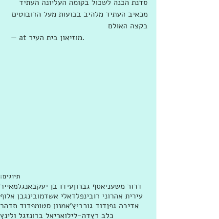
סדנת הכנה לשכול בקומה העליונה העתיד 
מכאיב העתיד מלהיב בבועות מעל הרובוטים 
בקצה האולם
 — ‎at ‎מוזיאון בית העיר‎.‎
תיוגים:
דרור משעני
אסף גברון
עידו בן יעקב
אנגלמאייר
עירית אהרוני רובינפלד
אלי אשד
מובינג
בן אלוף
אדיבה גפן
דוד גורביץ'
אמנון סטומפ
דוד תדהר
כלב רץ
דה-לילו
אריאל ברונז
גל ולינץ