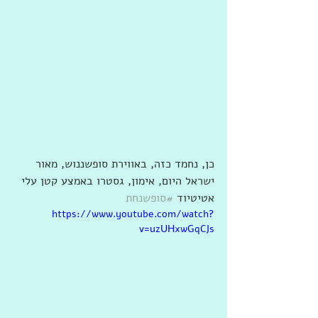
כן, נחמד כזה, באווירת סופשננוש, מאור 
ישראל היום, אימון, גסטרו באמצע קטן עלי 
אטיטיוד 
#סופשנחת
https://www.youtube.com/watch?
v=uzUHxwGqCJs