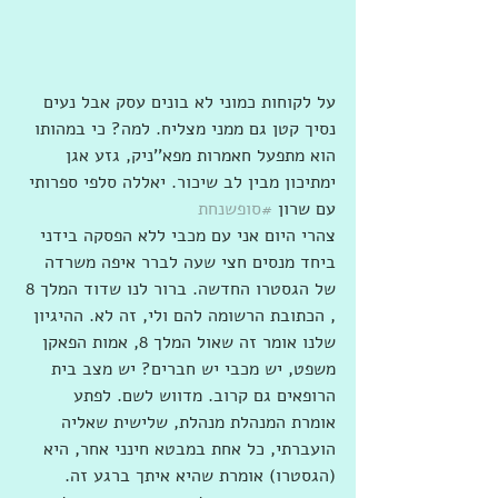
על לקוחות כמוני לא בונים עסק אבל נעים 
נסיך קטן גם ממני מצליח. למה? כי במהותו 
הוא מתפעל חאמרות מפא''ניק, גזע אגן 
ימתיכון מבין לב שיכור. יאללה סלפי ספרותי 
עם שרון 
#סופשנחת
צהרי היום אני עם מכבי ללא הפסקה בידני 
ביחד מנסים חצי שעה לברר איפה משרדה 
של הגסטרו החדשה. ברור לנו שדוד המלך 8 
, הכתובת הרשומה להם ולי, זה לא. ההיגיון 
שלנו אומר זה שאול המלך 8, אמות הפאקן 
משפט, יש מכבי יש חברים? יש מצב בית 
הרופאים גם קרוב. מדווש לשם. לפתע 
אומרת המנהלת מנהלת, שלישית שאליה 
הועברתי, כל אחת במבטא חינני אחר, היא 
(הגסטרו) אומרת שהיא איתך ברגע זה. 