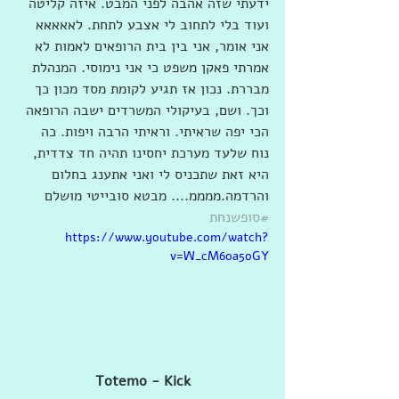
ידעתי שזה אהבה לפני המבט. איזה קליטה 
ועוד בלי לתחוב לי אצבע לתחת. לאאאאא 
אני אומר, אני בין בית הרופאים לאמות לא 
אמרתי פאקן משפט כי אני נימוסי. המנהלת 
מבררת. נכון אז תגיע לקומת מסד מכון כך 
וכך. ושם, בעיקולי המשרדים ישבה הרופאה 
הכי יפה שראיתי. וראיתי הרבה ויפות. כה 
נוח שלעד מערכת יחסינו תהיה חד צדדית, 
היא זאת שתכניס לי ואני אתענג בחלום 
והרדמה.ממממ.... מבטא סובייטי מושלם 
#סופשנחת
https://www.youtube.com/watch?
v=W_cM6oa5oGY
Totemo - Kick 