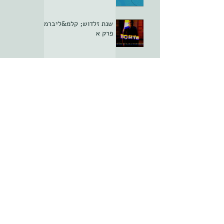
שנת זלדוש; קלמ&ליברמן
פרק א
סופשנחת
ממלכתיחגה פרק יא -
הסוף
סופשנחת
סופשנחת