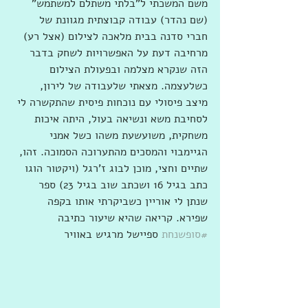
משם המשכתי ל"בלתי משתלם למשתמש" 
(שם נהדר) עבודה קבוצתית מגוונת של 
חברי סדנה בבית מלאכה לצילום (אצל רע) 
מרחיבה דעת על האפשרויות לשחק בדבר 
הזה שנקרא מצלמה ובפעולת הצילום 
כשלעצמה. מצאתי שלעבודה של לירון, 
מיצב פיסולי עם נוכחות פיסית שהתקשרה לי 
לסחיבת משא ונשיאה בעול, היתה איכות 
משחקית, משועשעת משהו כשל אמני 
הגיימבוי והמסכים מהתערוכה הסמוכה. זהו, 
שתיים וחצי, מוכן לבוג ז'רגל (ויקטור הוגו 
כתב בגיל 16 ושכתב שוב בגיל 23) ספר 
שנתן לי אוריין כשביקרתי אותו בקפה 
שפירא. קריאה שהיא שיעור כתיבה 
#סופשנחת
 ספיישל מרגיש באוויר