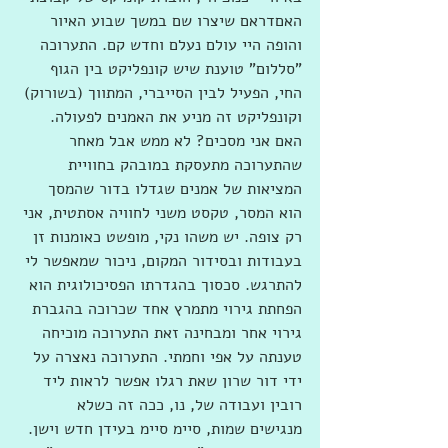
האםדראם שיצרו שם במשך שבוע האיור 
והופה היי עולם נעלם וחדש קם. התערוכה 
"סללום" טוענת שיש קונפליקט בין הגוף 
החי, הפעיל לבין הסייברי, המתווך (בשורוק) 
וקונפליקט זה מניע את האמנים לפעולה. 
האם אני מסכים? לא ממש אבל מאחר 
שהתערוכה מתעסקת במובהק בחוויית 
המציאות של אמנים שגדלו בדור שהמסך 
הוא המסר, טקסט משני לחוויה אסתטית, אני 
רק צופה. יש משהו נקי, מופשט כאומנות זן 
בעבודות ובסידור המקום, ניכור שמאפשר לי 
להתרגש. סכסוך בהגדרתו הפסיכולוגית הוא 
הפחתת גירוי מתמרץ אחד שכרוכה בהגברת 
גירוי אחר ומבחינה זאת התערוכה מוכיחה 
טענתה על אפי וחמתי. התערוכה נאצרה על 
ידי דור שרון שאת רגלו אפשר לראות ליד 
רובין ועבודה של, נו, ככה זה כשלא 
מנגישים שמות, סיימ סיימ בעידן חדש וישן. 