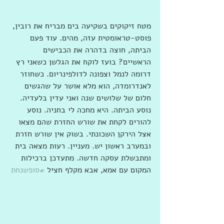
מטח זיקוקים בשקיעה בים מבריח את רובין, 
פוסט-טראומטית עזה, מהים. עוד פעם 
הביתה, חוצה בדהרה את הכבישים 
הראשיים? בועז לוקח את הגלשן כשאני רץ 
דרומה לנמל וצפונה לדולפינריום. כשחוזר 
לאנדרומדה, הוא מלא אושר על שהגשים 
חלום של שלושים שנה ואני עדין בלעדיה. 
נוסע הביתה. היא מחכה לי בחניה. נוסע 
להורים לקחת את שורש החזרת שהם מצאו 
אצל הירקן השכונתי. בשוק אין שורש חזרת 
ובמערב ראשון יש. מעניין. רעות מצאה בית 
ומתבשלת עסקה חדשה. מתעדכן ברכילות 
המקום עם אמא, אבא מקלף חציל 
#סופשנחת