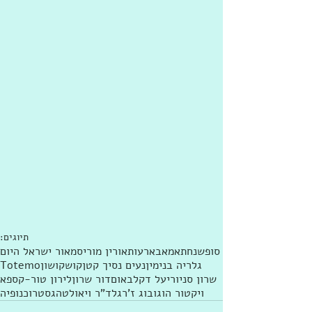
תיוגים:
סופשנחת
אמאבא
רעות
אורין מוריס
מאור ישראל היום
גלריה בנימין
נעים נסיך קטן
קושקושון
Totemo
שרון סניור
יעל דקלבאום
דור שרון
לירון טור-קספא
ויקטור הוגו
בוג ז'רגל
ד"ר ויאולטה
גסטרו
כנופיה