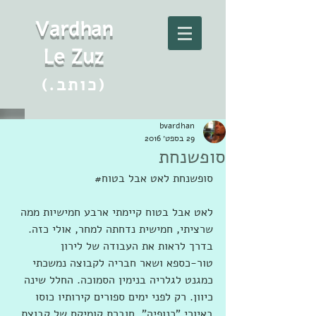
Vard
h
an
Le Zuz
(.כותב)
bvardhan
29 בספט׳ 2016
סופשנחת
סופשנחת לאט אבל בטוח#
לאט אבל בטוח קיימתי ארבע חמישיות ממה 
שרציתי, חמישית נדחתה למחר, אולי כזה. 
בדרך לראות את העבודה של לירון 
טור-כספא ושאר חבריה לקבוצה נמשכתי 
כמגנט לגלריה בנימין הסמוכה. החלל שינה 
כיוון. רק לפני ימים ספורים קירותיו כוסו 
באיורי "כנופיה", חוברת קומיקס של קבוצת 