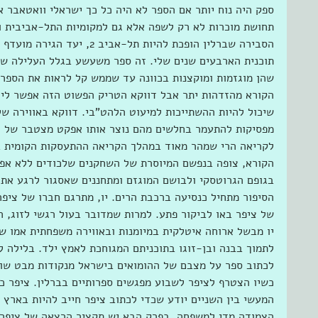
ספק היה נוח יותר אם הספר לא היה כל כך ישראלי וואטאבר 
תחושת מוכרות לא רק לשפה אלא גם למקומיות התל-אביבית וא
הסבירה שברלין הופכת להיות תל-אב
תוכנית הארבעים שנים שלי. זה ספר משעשע בגלל העלילה שע
שהן מוגזמות ומוקצנות בכוונה עד שממש קל לראות את הספר מ
הקורא מהזדהות יתר אבל דווקא הטריק הפשוט הזה אפשר לי 
שיכול להיות ההשתייכות למיעוט הלהט"בי. דווקא באווירה של
מפסיקות להתעמר בחלשים מהם נוצר אותו אפקט מצטבר של ט
לקריאה הרי שמהר מאוד במהלך הקריאה ההתעסקות הקומית בפי
הקורא, צופה בנפשם המיוסרת של השחקנים שלכודים ללא אפש
בגופם הגרוטסקי ולבושם המוגזם ומתחננים שאסגור לרגע את ה
הסיפור מתחיל כנסיעה ברכבת הרים. יו, מתרגם חברו של ציפר,
של ציפר באו לביקור פתע. למרות שמדובר בעול רגשי לזוג, ה
יו מבשל ארוחה איטלקית במיומנות ובאווירה משפחתית אמו של
לתמוך בבנה ובן-זוגו בתוכניתם המגוחכת לאמץ ילד. בלילה לפ
לכתוב ספר על מצבם של ההומואים בישראל מנקודות מבט שונ
כשיו הצטרף לציפר לשבוע מפגשים ספרותיים בברלין. ציפר כ
המעשי בין השניים יודע שכדי לכתוב ציפר חייב להיות בארץ 
הצמודה מדי למשפחה. בפרק הבא יש תקציר הרצאה של ציפר 