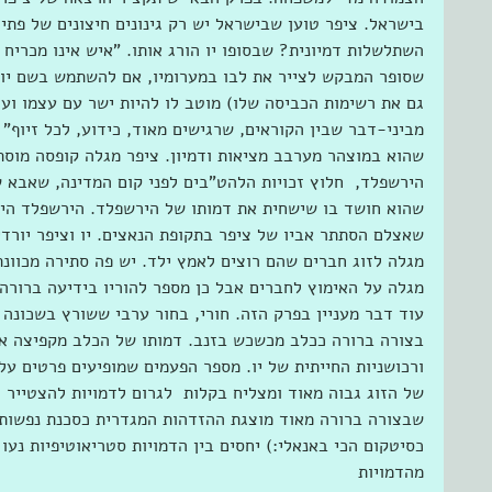
בישראל. ציפר טוען שבישראל יש רק גינונים חיצונים של פתי
השתלשלות דמיונית? שבסופו יו הורג אותו. "איש אינו מכריח א
שסופר המבקש לצייר את לבו במערומיו, אם להשתמש בשם יומ
גם את רשימות הכביסה שלו) מוטב לו להיות ישר עם עצמו ועם
שהוא במוצהר מערבב מציאות ודמיון. ציפר מגלה קופסה מוסתר
הירשפלד,  חלוץ זכויות הלהט"בים לפני קום המדינה, שאבא של
שהוא חושד בו שישחית את דמותו של הירשפלד. הירשפלד היה
שאצלם הסתתר אביו של ציפר בתקופת הנאצים. יו וציפר יורדי
מגלה לזוג חברים שהם רוצים לאמץ ילד. יש פה סתירה מכוונת
מגלה על האימוץ לחברים אבל כן מספר להוריו בידיעה ברורה 
עוד דבר מעניין בפרק הזה. חורי, בחור ערבי ששורץ בשכונה 
בצורה ברורה ככלב מכשכש בזנב. דמותו של הכלב מקפיצה אצ
ורכושניות החייתית של יו. מספר הפעמים שמופיעים פרטים על א
של הזוג גבוה מאוד ומצליח בקלות  לגרום לדמויות להצטייר כ
שבצורה ברורה מאוד מוצגת ההזדהות המגדרית כסכנת נפשות 
כסיטקום הכי באנאלי:) יחסים בין הדמויות סטריאוטיפיות נעו
מהדמויות