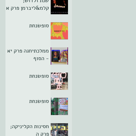
שנת זלדוש;
קלמ&ליברמן פרק א
סופשנחת
ממלכתיחגה פרק יא
- הסוף
סופשנחת
סופשנחת
חסינות הקליניקה;
פרק ה