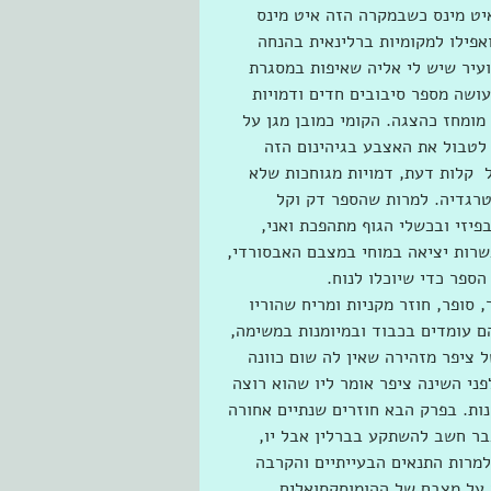
איט מינס כשבמקרה הזה איט מינס 
פילו למקומיות ברלינאית בהנחה 
יב 2, יעד הגירה מועדף ועיר שיש לי אליה שאיפות במסגרת 
ושה מספר סיבובים חדים ודמויות 
ומחז כהצגה. הקומי כמובן מגן על 
לטבול את האצבע בגיהינום הזה 
  קלות דעת, דמויות מגוחכות שלא 
רגדיה. למרות שהספר דק וקל 
זי ובכשלי הגוף מתהפכת ואני, 
רות יציאה במוחי במצבם האבסורדי, 
ספר כדי שיוכלו לנוח.
 סופר, חוזר מקניות ומריח שהוריו 
ם עומדים בכבוד ובמיומנות במשימה,  
 ציפר מזהירה שאין לה שום כוונה 
ני השינה ציפר אומר ליו שהוא רוצה 
ות. בפרק הבא חוזרים שנתיים אחורה 
בר חשב להשתקע בברלין אבל יו, 
למרות התנאים הבעייתיים והקרבה 
על מצבם של ההומוסקסואלים 