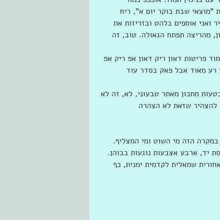
"מוצאי שבת בוקר יום א", ריח 
נמטק חיפה סוף שנות ה-70, דב שטוייר ואני אוספים בלהט ובזריזות את 
ן, מהריצה תפתח הגאולה. טוב, זה 
וד פריטות דאון ריק דאון אפ ריק אפ 
פ. זה יישמע רע מאוד אבל פאק בסדר עוד 
 בטעות מתכון מאתר טבעוני, לא, זה לא 
 להצהיר שזאת לא הצהרה
במקרה הזה מי השוט ומי המצליף.
ת יד, ארבע אצבעות נוגעות בבוהן. 
 11. המשקל עובר מרגל אחורית שמאלית לקדמית ימנית, כף 