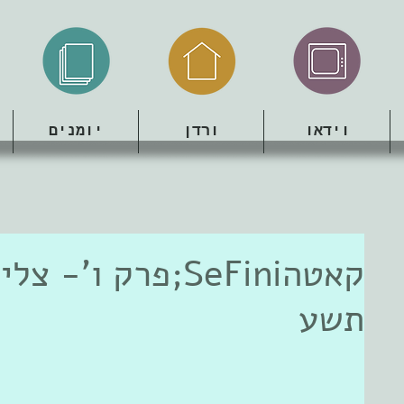
וידאו
ורדן
יומנים
קאטהSeFini;פרק ו
תשע