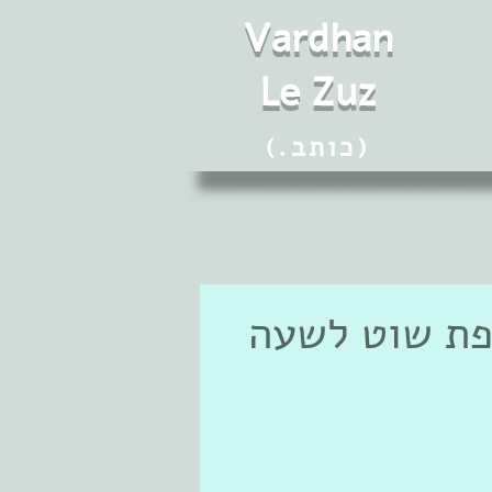
Vard
h
an
Le Zuz
(.כותב)
'- צליפת שוט לשעה