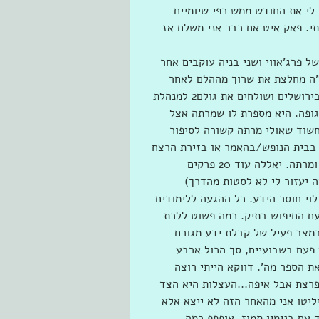
לי את החודש ממש כפי שיומיים 
י. פאק איט אם כבר אני משלם אז 
י. אחותו של פרג'אווי ושני בניה עוקבים אחר 
ל'ה מחלצת את שרוך מההלם לאחר 
השיחה עם תנ"צ נהרי. גולם1 מדווח שעלו על תנועות ההאמר בירושלים ושולחים את גולם2 למנהלת 
יהוי גופה. היא מספרת לו שמרתה אצל 
שוד שאולי מרתה קשורה לסיפור 
 בבית הנופש/בהאמר או בזירת הרצח 
הקושר את בית התפילה במרכז הגיאוגרפי של אירופה לסמסון ומרתה. יאללה עוד 20 פרקים 
 יעזור לי לא לסטות מהדרך)
וי חוסר הידע. כל ההגעה ללימודים 
עם החיפוש בתיק. כמה פשוט ללכת 
במצב פעיל של קבלת ידע מגורם 
 פעם בשבועיים, סך הכול ארבע 
ת הספר מה'. דווקא הייתי רוצה 
רצת אבל איפה...העצלות היא הצד 
יטו אני מהאחר הזה לא ייצא אלא 
היה בישראל בשנות ה-70 והיה מיודד עם בנימין תמוז. אופפפ כמה 