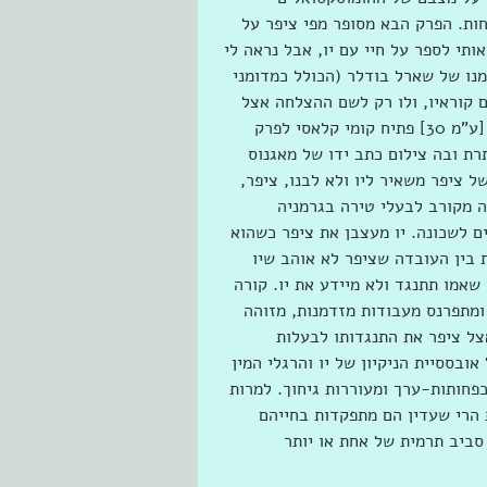
חות. הפרק הבא מסופר מפי ציפר על 
ותי לספר על חיי עם יו, אבל נראה לי 
נו של שארל בודלר (הכולל כמדומני 
 קוראיו, ולו רק לשם ההצלחה אצל 
מביני-דבר שבין הקוראים, שרגישים מאוד, כידוע, לכל זיוף" [ע"מ 30] פתיח קומי קלאסי לפרק 
ת ובה צילום כתב ידו של מאגנוס 
 ציפר משאיר ליו ולא לבנו, ציפר, 
 מקורב לבעלי טירה בגרמניה 
ם לשכונה. יו מעצבן את ציפר כשהוא 
 בין העובדה שציפר לא אוהב שיו 
שאמו תתנגד ולא מיידע את יו. קורה 
ומתפרנס מעבודות מזדמנות, מזוהה 
ל ציפר את התנגדותו לבעלות 
ובססיית הניקיון של יו והרגלי המין 
פחותות-ערך ומעוררות גיחוך. למרות 
הרי שעדין הם מתפקדות בחייהם 
 סביב תרמית של אחת או יותר 