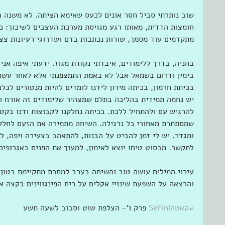
שוב נותרתי סביל חסר אונים לכעס שאימא הציתה. לא משנה כ
חומצות הדדית, מאותו רגע מגויסת מערכת העצבים לשיכוך: כל
מתקדמים עוד מסמך, שורות נכתבות בדם ושדרוגי רעיונות צצי
בחניה, בדרך ללימודים, איבדתי נקודת מגוז. ידעתי איפה אני
בימין ודרום בשמאל אבל לא באמת התמצפנתי אלא לאחר עשר 
בכיתת חרמון, בכיתה מירון לידנו לומדים להיות מנטורים לכלכ
יש נחמה תמידית בהליכה בתלם שמצהיר שלימודים זה אורח חיי
להרגיש עם ולהתחיל ללכת. בכיתה נחלקנו לקבוצות ודנו בקטע
שמסתתרת מאחורי כל נרגילה. השיחה מתמירה את הזעם לחלל, 
ומגדר. יש לי זמן להביט על הבנות, להתאהב בצעירה ויפה, לא
לתקשר. מבסוט טיחו יוצא לאימון, למעוך את הפנים באגרופים
עירוי המילים עושה טוב והשיחה בערב למחרת מתקיימת בטון 
והרצאה על השפעת שינויי אקלים על ריח הפינגווינים בקצה א
#קאטהSeFini
 פרק ו'- הצלפת שוט וסבוב לשעה תשע