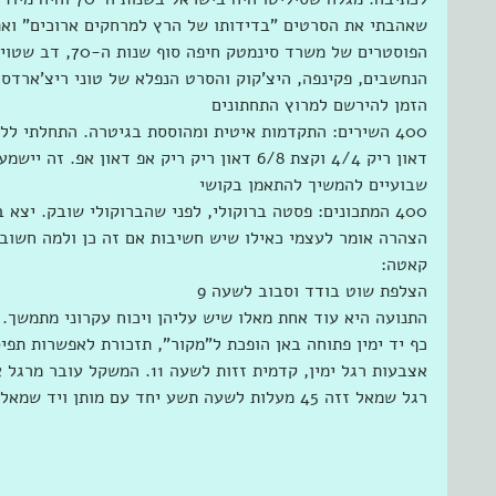
שאהבתי את הסרטים "בדידותו של הרץ למרחקים ארוכים" ואת 
הפוסטרים של משרד סי
הנחשבים, פקינפה, היצ'קוק והסרט הנפלא של טוני ריצ'ארדסו
הזמן להירשם למרוץ התחתונים
400 השירים: התקדמות איטית ומהוססת בגיטרה. התחלתי ללמ
דאון ריק 4/4 וקצת 6/8 דאון ריק ריק אפ דאון א
שבועיים להמשיך להתאמן בקושי
400 המתכונים: פסטה ברוקולי, לפני שהברוקולי שובק. יצא
הצהרה אומר לעצמי כאילו שיש חשיבות אם זה כן ולמה חשוב
קאטה:
הצלפת שוט בודד וסבוב לשעה 9
התנועה היא עוד אחת מאלו שיש עליהן ויכוח עקרוני מתמשך. 
כף יד ימין פתוחה באן הופכת ל"מקור", תזכורת לאפשרות תפיס
אצבעות רגל ימין, קדמית זזות לשעה
רגל שמאל זזה 45 מעלות לשעה תשע יחד עם מותן ויד שמאל