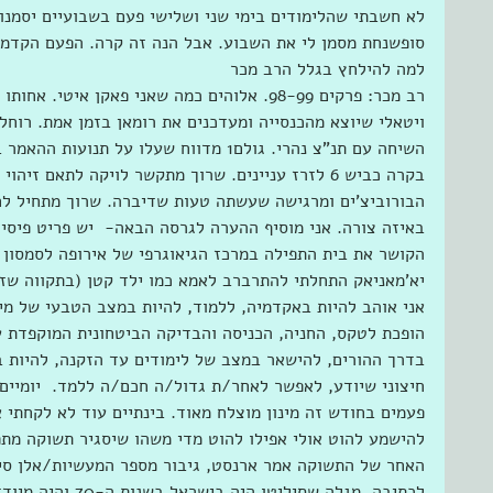
לא חשבתי שהלימודים בימי שני ושלישי פעם בשבועיים יסמנו 
סופשנחת מסמן לי את השבוע. אבל הנה זה קרה. הפעם הקדמת
למה להילחץ בגלל הרב מכר
רב מכר: פרקים 98-99. אלוהים כמה שאני פאקן איט
ויטאלי שיוצא מהכנסייה ומעדכנים את רומאן בזמן אמת. רוח
בקרה כביש 6 לזרז עניינים. שרוך מתקשר לויקה לתאם ז
הבורוביצ'ים ומרגישה שעשתה טעות שדיברה. שרוך מתחיל לח
באיזה צורה. אני מוסיף ההערה לגרסה הבאה-  יש פריט פיסי
יא'מאניאק התחלתי להתרברב לאמא כמו ילד קטן (בתקווה שזה
אני אוהב להיות באקדמיה, ללמוד, להיות במצב הטבעי של מיל
הופכת לטקס, החניה, הכניסה והבדיקה הביטחונית המוקפדת 
בדרך ההורים, להישאר במצב של לימודים עד הזקנה, להיות 
חיצוני שיודע, לאפשר לאחר/ת גדול/ה חכם/ה ללמד.  יומיים
פעמים בחודש זה מינון מוצלח מאוד. בינתיים עוד לא לקחתי א
להישמע להוט אולי אפילו להוט מדי משהו שיסגיר תשוקה מתפ
האחר של התשוקה אמר ארנסט, גיבור מספר המעשיות/אלן סיל
לכתיבה. מגלה שסיליטו 