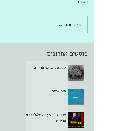
תגובות
כתיבת תגובה...
פוסטים אחרונים
קלמ&ליברמן פרק ב
סופשנחת
שנת זלדוש; קלמ&ליברמן
פרק א