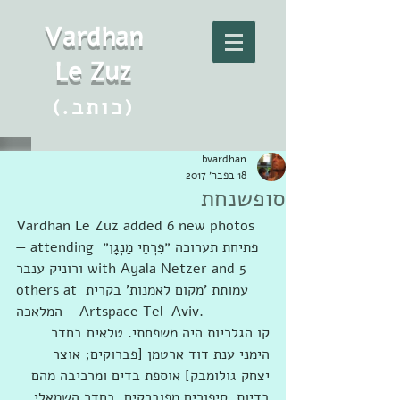
Vard
h
an
Le Zuz
(.כותב)
bvardhan
18 בפבר׳ 2017
סופשנחת
Vardhan Le Zuz added 6 new photos 
— attending ‎פתיחת תערוכה ״פִּרְחֵי מַנְגָן״ 
ורוניק ענבר‎ with Ayala Netzer and 5 
others at ‎‎עמותת 'מקום לאמנות' בקרית 
המלאכה - Artspace Tel-Aviv‎‎.
קו הגלריות היה משפחתי. טלאים בחדר 
הימני ענת דוד ארטמן [פברוקים; אוצר 
יצחק גולומבק] אוספת בדים ומרכיבה מהם 
בדיות, סיפורים מפוברקים. בחדר השמאלי 