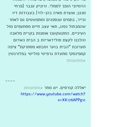
הדמיוני הופך לסמלי. ורוניק ענבר [פרחי 
מנגן; אוצרת מאיה כהן-לוי] בעבודות דיו 
ונייר, כתמים שנספגים ומתפשטים גם לאחר 
שהמכחול נסוג, תאי עצב חיים מסתעפים מול 
העיניים. התקשקשנו אומנות בקרית מלאכה 
והלכנו לקצת סולידאריות ב הבית האדום 
תערוכת "הבית בוער וסבתא מסתרקת" ציפה 
קמפינסקי מתעדת גרפיטי פוליטי בפלורנטין 
#סופשנחת
----
יאללה קורסים. יש מחר 
#סופשנחת
https://www.youtube.com/watch?
v=XK176APPg1c