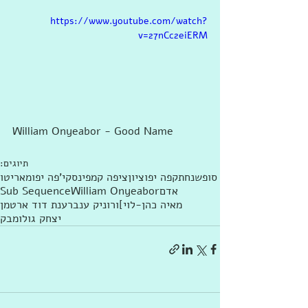
https://www.youtube.com/watch?
v=27nCc2eiERM
William Onyeabor - Good Name 
תיוגים:
סופשנחת
קפה יפו
ציון
ציפה קמפינסקי
'פה יפו
מאריטו
אדם
William Onyeabor
Sub Sequence
מאיה כהן-לוי]
ורוניק ענבר
ענת דוד ארטמן
יצחק גולומבק