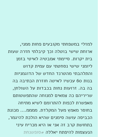
למזלי במשפחתי מקובעים פחות ממני, 
ארוחת שישי בוטלה וכך קיבלתי חזרה שעות 
בית יקרות. סיימתי אמבטיה לאיטי בזמן 
ליומני שישי נסחטתי עם עמית קדוש 
והתלהבתי מהטרנד החדש של הדוגמניות 
בנות 60 עכשיו לאיטה חוזרת הכתיבה בה 
בה בה. זרועות נחות בכבדות על השולחן, 
שריריהם כה צמאים למנוחה שהתפשטותם 
מאפשרת לכפות להתרומם לשיא מתיחה 
בחוסר מאמץ מעל המקלדת. ממממ.... מכונת 
הכביסה עושה סימנים שהיא הולכת להיגמר, 
בתחושת קרב זה אני או היא מכריח עיני 
הנעצמות להיפתח יאללה 
#סופשנחת