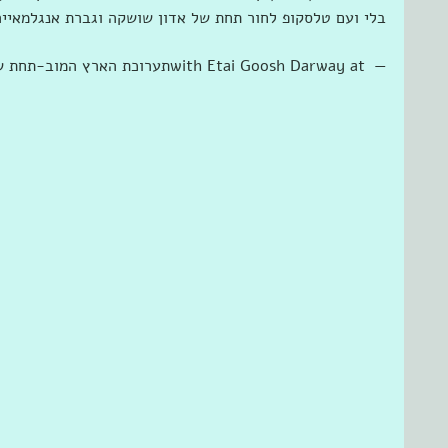
בלי ועם טלסקופ לחור תחת של אדון שושקה וגברת אנגלמאייר
— ‎with Etai Goosh Darway at ‎תערוכת הארץ המוב-תחת של אנגלמאייר‎