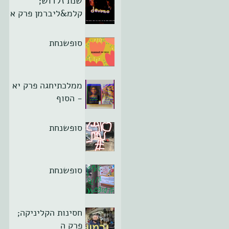
שנת זלדוש;
קלמ&ליברמן פרק א
סופשנחת
ממלכתיחגה פרק יא
- הסוף
סופשנחת
סופשנחת
חסינות הקליניקה;
פרק ה