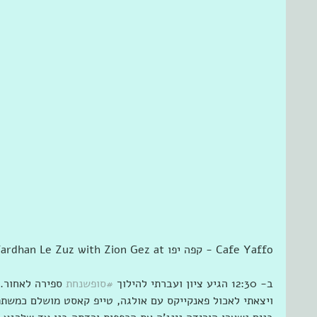
‎Vardhan Le Zuz with Zion Gez at ‎‎קפה יפו - Cafe Yaffo
ב- 12:30 הגיע ציון ועברתי להילוך 
#סופשנחת
 ספירה לאחור. 
ויצאתי לאכול פאנקייקס עם אולגה, טייפ קאסט מושלם כמשת