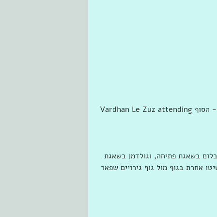
‎Vardhan Le Zuz attending ‎הארץ המובתחת - הסוף‎ with Shoshke Engelmayer at ‎‎בית העיר 
לום בשאגת פתיחה, וגולדמן בשאגת 
טו אחרת בגוף מול גוף גירויים שפאר 