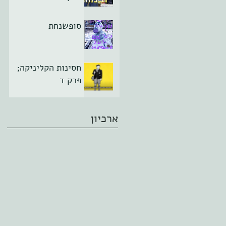
סופשנחת
חסינות הקליניקה;
פרק ד
ארכיון