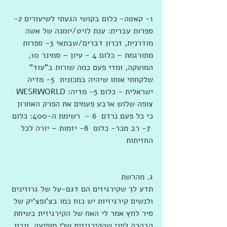
1- קאטה- כלום בקושי הגעתי לשיעורים 2- 
ספרות עברית: ענת לויט/יומנה של אשה 
מודרנית, זכרון דברים/שבתאי 3- ספרות 
מתורגמת – כלום 4 - עיון – סמינר 10, 
המועקה, ומדי פעם כמה שורות ב"עוד" 
שלקחתי אותו שיהיה במכונית  5- מדיה 
ישראלית - כלום 5- מדיה: WESRWORLD 
צופה שלוש ארבע פעמים את הפרק האחרון 
כי כל פעם נרדם  6 -  רשימת ה-400: כלום 
 7- רב מכר- כלום  8- יזמות – יורה לכל 
החזיתות
ג. מהרשת
תדע לך שקירגיזים הם דגם-על של גרוזינים 
ולנשים קירגיזיות יש כוח כמו בצ'ופצ'יק של 
סיר לחץ אמר לי האח של הקירגיזית בשיחת 
הבהרה לפני שהקירגיזית שלי מופיעה. ונכון 