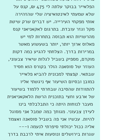
הפלאייר בבוקר עלתה לי 475 ₪, קנס על 
שלא שמעתי לאינטואיציה שלי שהזהירה 
אותי מפקחי העירייה. יש דברים שרק שיטת 
מקל וגזר עובדת. בתרגום לאקאניאני קנס 
מהרשויות הוא תבוסה בתחרות למי יש 
פאלוס ארוך יותר, יותר בשעשוע מאשר 
במרירות בדרך. הצלחתי להגיע כמה דקות 
מוקדם, מספיק בשביל לגלות שיאיר צבעוני, 
העוזר של סוסאנה הולר בקורס הוא חסיד 
שבתאי. קפצתי למכונית להביא פלאייר 
כמובן ובסיום השיעור אף ניגשתי אליו 
להתוודות שהסיבה שבחרתי ללמוד בשיעור 
של ארבע וחצי בתוכנית הרשת הלאקאניאנית 
 מעבר לנוחות היתה כי התבלבלתי בינו 
לעידן צבעוני. מגוחך כמה טמבל אני מסוגל 
להיות. עכשיו אני פה בשביל סוסאנה ואצמד 
אליה ככול יכולתי סיפרתי לנעמה ו--- 
שגרות בירושלים ונוסעות איתי לרכבת בדרך 