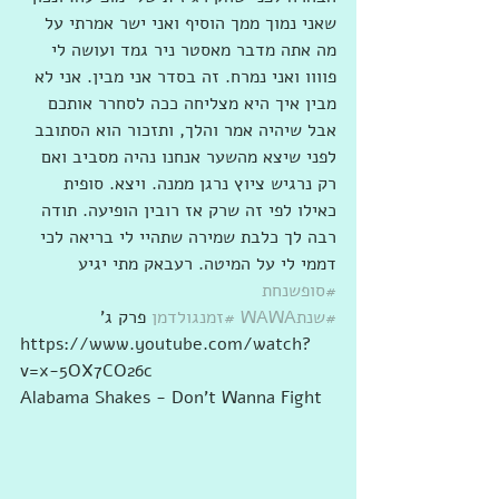
שאני נמוך ממך הוסיף ואני ישר אמרתי על 
מה אתה מדבר מאסטר ניר גמד ועושה לי 
פוווו ואני נמרח. זה בסדר אני מבין. אני לא 
מבין איך היא מצליחה ככה לסחרר אותכם 
אבל שיהיה אמר והלך, ותזכור הוא הסתובב 
לפני שיצא מהשער אנחנו נהיה מסביב ואם 
רק נרגיש ציוץ נרגן ממנה. ויצא. סופית 
כאילו לפי זה שרק אז רובין הופיעה. תודה 
רבה לך כלבת שמירה שתהיי לי בריאה לכי 
דממי לי על המיטה. רעבאק מתי יגיע 
#סופשנחת
#שנתWAWA
#זמנגולדמן
 פרק ג'
https://www.youtube.com/watch?
v=x-5OX7CO26c
Alabama Shakes - Don't Wanna Fight