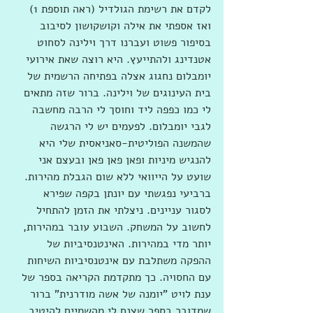
לקדם את רשימת הגולדיל (ראה תוספת 1) 
ואז אספתי את אילה וקושקושון לסיבוב 
בסיפור פשוט ועברנו דרך וילינה לסחוט 
אטנדינג ולהתייעץ. היא רוצה שאת אירועי 
יומבלום נחגוג אצלה בפתיחה הרשמית של 
בית העינוגים של וילינה. ברור שזה מתאים 
לי כמו כפפה ליד וחוסך לי הרבה מחשבה 
לגבי יומבלום. לפעמים יש לי הרגשה 
שהמשנה הפוליטית-סאניאסית שלי היא 
להנגיש מיניות ופאן פאן פאן ובעצם אני 
שועט על הייוואי ללא שום הגבלת מהירות. 
ברביעי נפגשתי עם יונתן בקפה שפירא 
לסגור עניינים. ניצלתי את הזמן להתחיל 
לחשוב על המשחק. השבוע עובר במהירות, 
יותר מדי במהירות. האינטנסיביות של 
ההפקה משתלבת עם אינטנסיביות השיחות 
עם החסויה. כך מתקדמת הקריאה בספר של 
ענת לויט "יומנה של אשה מודרנית" ברור 
שמדובר בספר שצנח לי מהשמיים להיטיב 