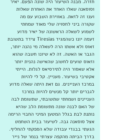
חזרה. מבנה השיעור היה שונה הפעם. יאיר 
וסוסאנה שאלו האחד את האחרת שאלות 
וענו זה לזאת. באווירת השבוע עם מה 
שקורה ביני לחסויה שלי מאוד שמחתי 
לשמוע לשאלה הראשונה של יאיר מדוע 
זעמה יונו כשהמגיד Tiresias צידד בתשובת 
זאוס ולא אשתו הרה לשאלה מי נהנה יותר, 
הגבר או האשה. זה לא שיונו חשבה שהוא 
וזאוס טועים לחשוב שהאישה נהנית יותר 
אלא שאסור היה לתירסיאס לגלות. הייתי 
אקטיבי בשיעור. מעניין. קל לי להיות 
במרכז העניינים. גם זאת היתה שאלה מדוע 
לגברים יותר קל מנשים להיות במרכז 
העניינים ושמחתי שתשובתי, שתשומת לבה 
של האם לבנה שונה מתשומת הלב שהיא 
נותנת לבת בגלל המטען המיני החבוי הרימה 
אצל סוסאנה גבה. לשיעור בבית השחמט 
הגעתי בבגדי עבודה שלא הספקתי להחליף. 
בדרך הביתה מהקפה עצרתי בנמר של נייר 