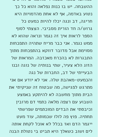
ההשבחה. יש בו כנות נפלאה והוא כל כך 
נטוע באדמה, אף לא אחת מהדמויות היא 
חריגה, דב ונגה יכלו להיות כמעט כל 
גרוש/ה חד הורית מסביבי. הצצתי לסוף 
הספר לראות איך זה נגמר ונראה שהוא לא 
ממש נגמר. אני כבר מריח שתהיה התפכחות 
מסוימת אבל מדובר דווקא בהתפכחות מתוך 
התבגרות לא בהכרח מאכזבה. המראות של 
הזוג הלא צעיר, שתי בנותיה של נוגה ובנו 
הבעייתי של דב, החברות של נגה 
והכמעט-מאהבת שלה. אני לא יודע אם אני 
מתרגש לפגישה, מה שבטוח זה שניקיתי את 
הבית מתוך מחשבה לא להיתקע באמצע 
השבוע עם רצפה מלאה כתמי דם מרובין 
וכיבסתי את הבדים המוכתמים שפרשתי 
תחתיה. פוץ פה לולו שכמותה, עוד מעט 
ייגמר הדם ואז בכלל לא אוכל לקחת אותה 
לים ושוב כשאלך היא תביט בי נטולת הבנה 