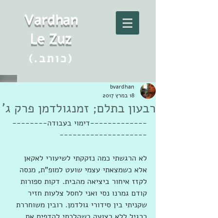
Vard
h
an
Le Zuz
(.כותב)
bvardhan
18 במרץ 2017
רבעון בתלם; זמנגולדמן פרק ג'
-------------דימוי בעבודה--------
--------------------
לא הרגשתי כמה נזקקתי לשיעורי לאקאן 
אלא כשמצאתי עצמי שועט למופ"ת, מנסה 
לקזז איחור ביציאה מהבית. דקות ספורות 
קודם גמרנו נסי ואני לחסל צלעות חזיר 
שקניתי בין סידורי גולדמן. רובין משוחררת 
כרגיל ללא רצועה כשהלכתי להדפיס את 