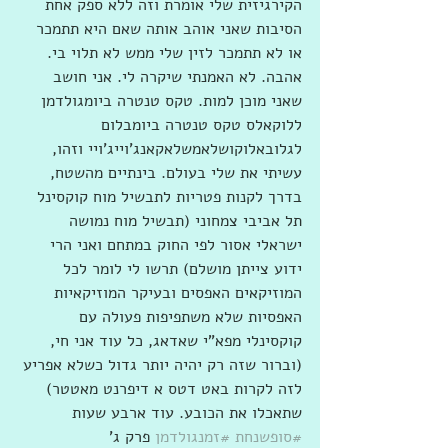
הקירגיזית שלי אומרת וזה ללא ספק אחת 
הסיבות שאני אוהב אותה שאם היא תתמכר 
או לא תתמכר לזין שלי ממש לא תלוי בי. 
אהבה. לא האמנתי שיקרה לי. אני חושב 
שאני מוכן למות. טקס טנטרה ביומגולדמן 
ללוקאלס טקס טנטרה ביומבלום 
לגלובאלוקושלאמשלאקאנג'וייג'ויי וזהו, 
עשיתי את שלי בעולם. בינתיים מהשטח, 
בדרך לקנות פטריות לתבשיל מוח קוקסינל 
תל אביבי צמחוני (תבשיל מוח נמושה 
ישראלי אסור לפי החוק במתחם ואני הרי 
ידוע צייתן מושלם) תרשו לי לומר לכל 
המוזיקאים האפסים ובעיקר המוזיקאיות 
האפסיות שלא משתפיפות פעולה עם 
קוקסינלי מפא"י שאדאג, כל עוד אני חי, 
(וברור שזה רק יהיה יותר גדול כשלא אפריע 
לזה לקרות באט דטס א דיפרנט מאטטר) 
שתאכלו את הכובע. עוד ארבע שעות 
#סופשנחת
#זמנגולדמן
 פרק ג'