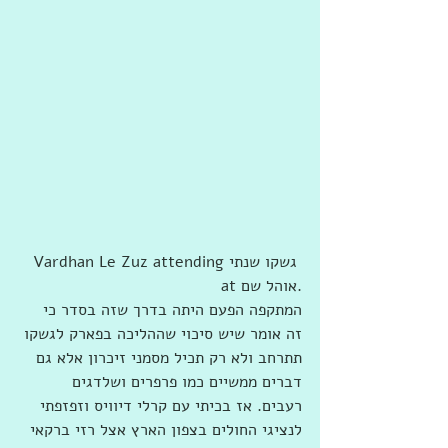
‎Vardhan Le Zuz attending ‎גשקו שנתי‎ 
at ‎‎אוהל שם‎‎‎.
המתקפה הפעם היתה בדרך שזה בסדר כי 
זה אומר שיש סיכוי שההליכה בפארק לגשקו 
תתרחב ולא רק תכיל מסמני זיכרון אלא גם 
דברים ממשיים כמו פרפרים ושלדגים 
רעבים. אז בכיתי עם קרלי דיוויס וזפזפתי 
לנציגי החולים בצפון הארץ אצל רזי ברקאי 