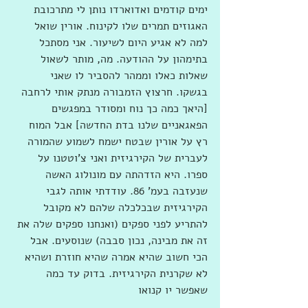
ימים קודמים ואדוארדו נותן לי מתרכובת 
האגוזים תמרים שלו לקינוח. אורין שואל 
למה לא אגיע היום לשיעור. אני מסתכל 
בתימהון על ההודעה. מה, מותר לשאול 
שאלות כאלו וממהר להסביר לו שאני 
בגשקו. חרצוץ הזמבורה מנתק אותי לרחבה 
[היאך כמה כך נוח ומסודר במפגשים 
הפאגאניים שלנו בדת החדשה] אבל המוח 
רץ על אורין שבטח ישמח לשמוע שהמורה 
לעברית של הקירגיזית ואני צ'וטטנו על 
ספרו. היא הזדהתה עם מונולוג האשה 
שנעזבה בעמ' 86. עודדתי אותה לגבי 
הקירגיזית שבכלכלה שלהם לא מקובל 
להתריע לפני ספקים (ואנחנו ספקים שלה את 
זה את מבינה, נכון סבבה) שנוסעים. אבל 
הכי חשוב שהיא אמרה שהיא חוזרת ושהיא 
לא שקרנית הקירגיזית. בדוק עד כמה 
שאפשר יו קנואו