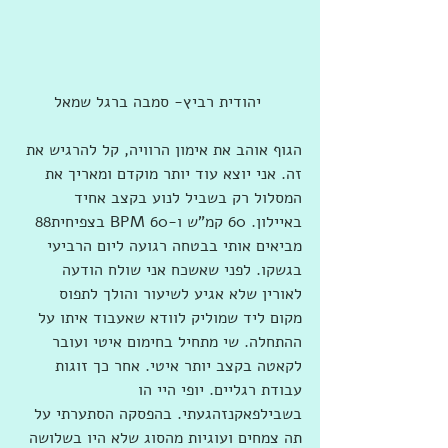
 יהודית רביץ- סמבה ברגל שמאל
הגוף אוהב את אימון הרוויה, קל להרגיש את 
זה. אני יוצא עוד יותר מוקדם ומאריך את 
המסלול רק בשביל לנוע בקצב אחיד 
באיילון. 60 קמ"ש ו-60 BPM בצפיחית88 
מביאים אותי בבטחה רגועה ליום הרביעי 
בגשקו. לפני שאשכח אני שולח הודעה 
לאורין שלא אגיע לשיעור והולך לתפוס 
מקום ליד שמוליק לוודא שאעבוד איתו על 
ההתחלה. שי מתחיל בחימום איטי ועובר 
לקאטה בקצב יותר איטי. אחר כך זוגות 
עבודת רגליים. יופי היי הו 
בשבילפאקנזהגעתי. בהפסקה הסתערתי על 
תה צמחים ועוגיות מהסוג שלא היו בשלושה 