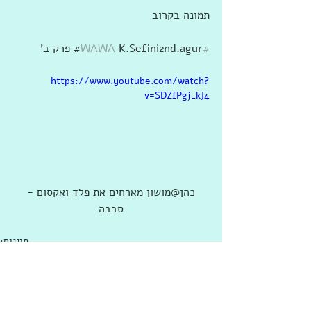
תמונה בקרוב 
#WAWA
 K.Sefini2nd.agur# פרק ב'
https://www.youtube.com/watch?
v=SDZfPgj_kJ4
 כהן@מושון מארחים את פלד ואקסום - 
סבבה
תיוגים:
קירגיזית
שפינוזה
גשקו
אורין
אדוארדו
יצחק בנימיני
יהודית רביץ
כהן@מושון