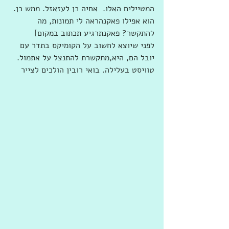
המטיילים האלו.  אחיה כן לעזאזל. ממש כן. 
הוא אפילו פאקנהראה לי תמונות, מה 
להתקשר? פאקנתרגיע תכתוב במקום]
לפני שיוצא לחשוב על הקומיקס בתדר עם 
יובל הם, היא,מתקשרת להתנצל על אתמול. 
טוויסט בעלילה. בואי רובין הולכים לצייר