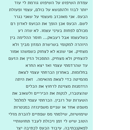
עמדת השיפוט על השיפוט גורמת לי עוד 
יותר לבוז ולהתנשא על כולם, עצמי ופעולת 
הכעס. אני מאוכזב מעצמי על שאני נגרר 
לשם. הכעס אכן הופך את הכועס לאדון רם 
מכולם לפחות בעיני עצמו. לא שזה רע 
כשלעצמו אבל רעבאק... חוסר ההלימה בין 
היוהרה למקומי בשרשרת המזון מביך ולא 
מצחיק. אני שונא לא לצחוק כשמשהו אמור 
להצחיק ולא מצחיק. התסכול הזין את הזעם 
עד שהרדמתי עצמי ואז יצא החרא  
בחלומות. באחרון הכרחתי עצמי לצאת 
מהמיטה כדי לצאת מהאימה.  זאת היתה 
הזדמנות מצוינת לרחוץ את הכלים 
שהצטברו, לנקות את הכיריים ולשאוב את 
השערות של רובין. הכרחתי עצמי למלמל 
משפט אחד או שניים משפינוזה כמנטרות 
שימושיות, שילמתי מס שפתיים להכרת מזלי 
הטוב שיש לי זמן ויכולת לעבד תחושותיי 
לפאקנכתיבה. עיבוד הכעס לכתיבה יצר 