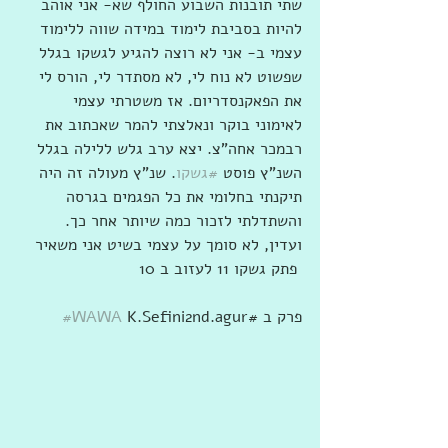
שתי תובנות השבוע החולף שא- אני אוהב 
להיות בסביבת לימוד במידה שווה ללימוד 
עצמי ב- אני לא רוצה להגיע לגשקו בגלל 
שפשוט לא נוח לי, לא מסתדר לי, הורס לי 
את הפאקנסדריום. אז משטרתי עצמי 
לאימוני בוקר ונאלצתי להמר שאכתוב את 
רבמכר אחה"צ. יצא ערב גלש ללילה בגלל 
השנ"ץ פוסט 
#גשקו
. שנ"ץ מעולה זה היה 
תיקנתי בחלומי את כל הפגמים בגרסה 
והשתדלתי לזכור כמה שיותר אחר כך. 
ועדין, לא סומך על עצמי בשיט אני משאיר 
פתק גשקו 11 לעזוב ב 10 
 K.Sefini2nd.agur# פרק ב
#WAWA