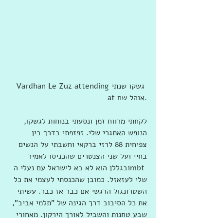
‎Vardhan Le Zuz attending ‎גשקו שנתי‎ 
at ‎‎אוהל שם‎‎‎.
לקחתי מרווח זמן ונסעתי בנוחות לגשקו, 
הנופש האתגרי שלי. זפזפתי בדרך בין 
צפיחית 88 לרזי ברקאי וחשבתי על הנשים 
בחיי ועל שני הצנטרים שהכניסו לאמיר 
ובגללן הוא לא בא לישראל עם נעלי הmbt 
שלי לעזאזל. כמובן שהכנסתי לעצמי את כל 
השטרונגול הרגשי אם כבר אז כבר. עשיתי 
את כל הסיבוב דרך הגינה של "תלמי אביב", 
שבע טחנות והשביל לאורך הירקון. מאחורי 