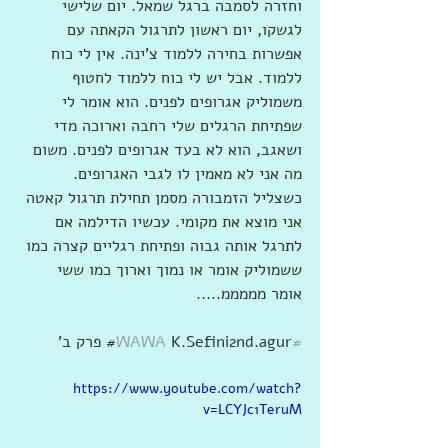
וחזרה לסמבה ברגל שמאל. יום שלישי 
לגשקו, יום ראשון לתרגול הקאתה עם 
אפשרות בחירה ללמוד צ'ינה. אין לי כוח 
ללמוד. אבל יש לי כוח ללמוד לחטוף 
משמוליק אגרופים לפנים. הוא אומר לי 
שפתיחת הרגלים שלי רחבה וארוכה מדי 
ושאגב, הוא לא בעד אגרופים לפנים. משום 
מה אני לא מאמין לו לגבי האגרופים. 
כשצליל הזמבורה מסמן תחילת תרגול קאטה 
אני מוצא את מקומי. עכשיו הדילמה אם 
לתרגל אותה גבוה ופתיחת רגליים קצרה כמו 
ששמוליק אומר או נמוך וארוך כמו ששי 
אומר מממממ.....
#WAWA
 K.Sefini2nd.agur# פרק ב'
https://www.youtube.com/watch?
v=LCYJc1TeruM