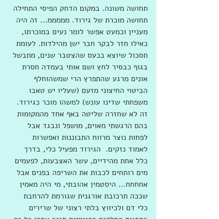
תחושה משונה. במקום הדחק הפיסי התחילה 
תחושה מוכרת של גירוד. מממממ... זה היה 
מעניין וכמעט אפשר לומר נעים במוכרתו, 
כאילו חזר לבקר חבר ישן מהילדות. לעומת 
תסכול שיוצא בכעס שהצטבר שנים, מתבשל 
בגוף כבסיר לחץ ושם אותי בעמדה חסרת 
אונים מרגע שהתפרץ הרי שמשהוחלף 
הביטוי החיצוני מזעם (שעליו יש טאבו 
משפחתי שדינו עונש) למשהו מוכר כגירוד. 
זה לא שחזרה שליטה באף אחד מהמקומות 
בהם הרגשתי מאוים, מושפל ונבגד אבל 
לפחות נוצר מרווח התבוננות ואפשרות 
לאמוד נזקים.  הגירוד מפעיל כלי, בדרך 
כלל אחת מהידיים, עשר האצבעות, לפעמים 
מים רותחים לכבות את השריפה בפנים אבל 
אחחחח... היסטמין אהובתי, מי היה מאמין 
שככה תרכובת אורגנית שגורמת להרחבת 
כלי דם ולכיווץ בלתי רצוני של שרירים 