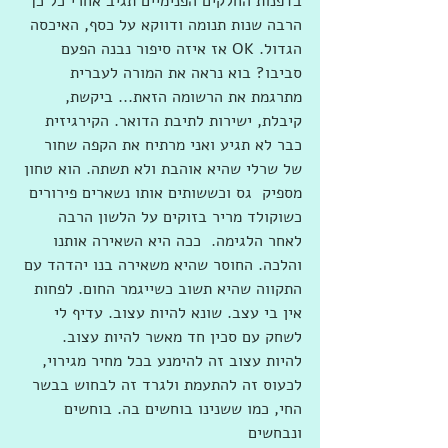
בדפנות החלקים הפנימיים תגיב אחרי כל כך 
הרבה שנות תנומה ודווקא על כסף, האיכסה 
הגדול. OK אז איזה סיפור נבנה הפעם 
סביבו? בוא נראה את המורה לעברית 
מתרגמת את הרשומה הזאת... ביקשת, 
קיבלת, ישירות לתיבת הדואר. הקירגיזית 
כבר לא תגיע ואני מרתיח את הקפה שחור 
של שרלי שהיא אוהבת ולא תשתה. הוא טחון 
מספיק  גס וכששותים אותו נשארים פירורים 
כשוקולד מריר בזוקים על הלשון הרבה 
לאחר הלגימה.  ככה היא השאירה אותנו 
והלכה. החוסר שהיא משאירה בנו יהדהד עם 
התקווה שהיא תשוב כשייגמר החום. לפחות 
אין בי עצב. שונא להיות עצוב. עדיף לי 
לשחק עם סכין חד מאשר להיות עצוב. 
להיות עצוב זה להימנע בכל מחיר מגירוי, 
לכעוס זה להתעמת ולגרד זה לבחוש בבשר 
החי, כמו ששנינו בוחשים בה. בוחשים 
ונבחשים