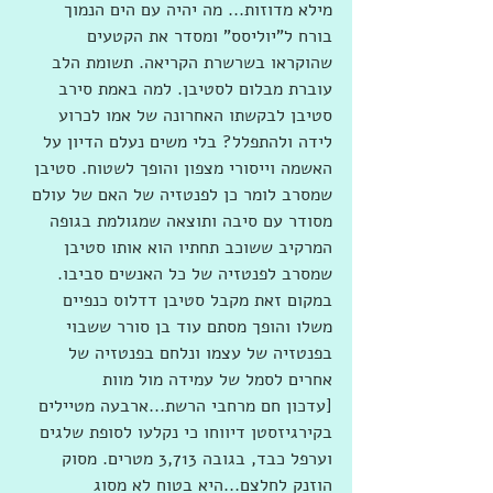
מילא מדוזות... מה יהיה עם הים הנמוך
בורח ל"יוליסס" ומסדר את הקטעים 
שהוקראו בשרשרת הקריאה. תשומת הלב 
עוברת מבלום לסטיבן. למה באמת סירב 
סטיבן לבקשתו האחרונה של אמו לכרוע 
לידה ולהתפלל? בלי משים נעלם הדיון על 
האשמה וייסורי מצפון והופך לשטוח. סטיבן 
שמסרב לומר כן לפנטזיה של האם של עולם 
מסודר עם סיבה ותוצאה שמגולמת בגופה 
המרקיב ששוכב תחתיו הוא אותו סטיבן 
שמסרב לפנטזיה של כל האנשים סביבו. 
במקום זאת מקבל סטיבן דדלוס כנפיים 
משלו והופך מסתם עוד בן סורר ששבוי 
בפנטזיה של עצמו ונלחם בפנטזיה של 
אחרים לסמל של עמידה מול מוות
[עדכון חם מרחבי הרשת...ארבעה מטיילים 
בקירגיזסטן דיווחו כי נקלעו לסופת שלגים 
וערפל כבד, בגובה 3,713 מטרים. מסוק 
הוזנק לחלצם...היא בטוח לא מסוג 