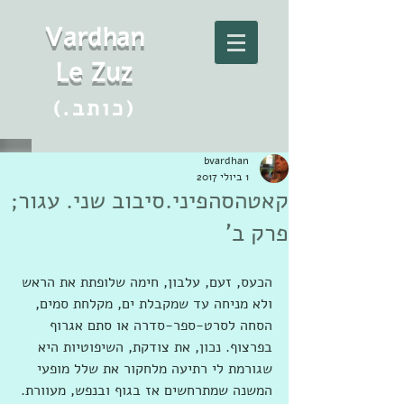
Vard
h
an
Le Zuz
(.כותב)
bvardhan
1 ביולי 2017
קאטהסהפיני.סיבוב שני. עגור;
פרק ב'
הכעס, זעם, עלבון, חימה שלופתת את הראש 
ולא מניחה עד שמקבלת ים, מקלחת סמים, 
הסחה לסרט-ספר-סדרה או סתם אגרוף 
בפרצוף. נכון, את צודקת, השיפוטיות היא 
שגורמת לי רתיעה מלחקור את שלל מופעי 
המשנה שמתרחשים אז בגוף ובנפש, מעוורת. 