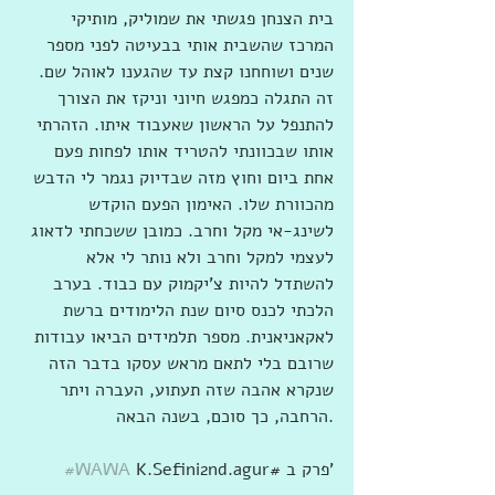
בית הצנחן פגשתי את שמוליק, מותיקי 
המרכז שהשבית אותי בבעיטה לפני מספר 
שנים ושוחחנו קצת עד שהגענו לאוהל שם. 
זה התגלה כמפגש חיוני וניקז את הצורך 
להתנפל על הראשון שאעבוד איתו. הזהרתי 
אותו שבכוונתי להטריד אותו לפחות פעם 
אחת ביום וחוץ מזה שבדיוק נגמר לי הדבש 
מהכוורת שלו. האימון הפעם הוקדש 
לשינג-אי מקל וחרב. כמובן ששכחתי לדאוג 
לעצמי למקל וחרב ולא נותר לי אלא 
להשתדל להיות צ'יקמוק עם כבוד. בערב 
הלכתי לכנס סיום שנת הלימודים ברשת 
לאקאניאנית. מספר תלמידים הביאו עבודות 
שרובם בלי לתאם מראש עסקו בדבר הזה 
שנקרא אהבה שזה תעתוע, העברה ויתר 
הרחבה, כך סוכם, בשנה הבאה.
 K.Sefini2nd.agur# פרק ב'
#WAWA