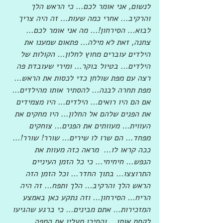
לנשום, אני אומר לכם... כי הראש הלך 
והרקיב... אחרי כמה שעות... זה היה צריך 
לבוא... הסירחון!... מה אני אומר לכם... 
צחנה, זאת לא מילה... פתאום שמענו את 
הילדים עוברים מחוץ לחלון... הקולות של 
הילדים... בטיול בוקר... ומירי שעובדת פה 
רצה עם מפת שולחן כדי לכסות את הראש... 
מפת תחרה לבנה... להסתיר אותו מהילדים... 
אם הם היו רואים... הילדים... היו מצמידים 
את הפנים שלהם אל החלון... היו מחקים את 
העווית... מעוותים את הפנים... צוחקים 
מפחד... הם שרו לו שירים... שורר! שורר!... 
ככה קראו לו...  מראה כזה מעוות את 
הנפש... חיחיחי... כי כל הזמן העיניים 
התרוצצו... בתוך החדר... וכל הזמן הזה 
הראש הלך והרקיב... הלך ותפח... זה היה 
הריח... הסירחון... וזה נתקע כאן באמצע 
המזכירות... אתם מבינים... כי ברגע שהגיעו 
לקחת אותו... והסירו מעליו את המפה 