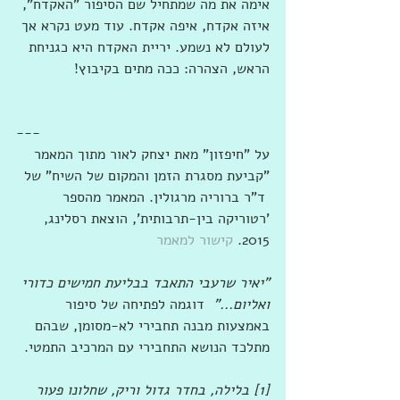
אימה את מה שמתחיל שם הסיפור "האקדח", 
איזה אקדח, איפה אקדח. עוד מעט נקרא אך 
לעולם לא נשמע. יריית האקדח היא כגניחת 
הראש, הצהרה: ככה מתים בקיבוץ!
---
על "חיפזון" מאת יצחק לאור מתוך המאמר  
"קביעת מסגרת הזמן והמקום של השיח" של 
 ד"ר ברוריה מרגולין. המאמר מהספר 
'רטוריקה בין-תרבותית', הוצאת רסלינג, 
2015.
 קישור למאמר
"יאיר שרעבי התאבד בבליעת חמישים כדורי 
ואליום..." 
 דוגמה לפתיחה של סיפור 
באמצעות מבנה תחבירי לא-מסומן, שבהם 
מתלכד הנושא התחבירי עם המרכיב התמטי.
[1] בלילה, בחדר גדול וריק, שחלונו פעור 