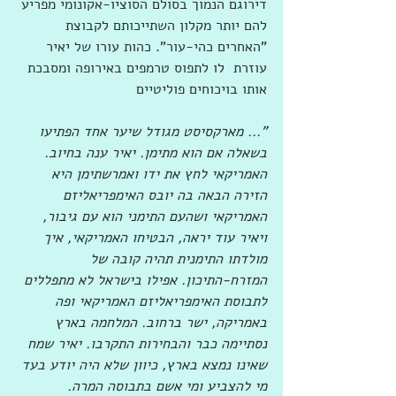
דירוגם הנמוך בסולם הסוציו-אקונומי מפריע 
להם יותר מקלון השתייכותם לקבוצת  
"האחרים כהי-עור". כהות עורו של יאיר 
עוזרת  לו לתפוס טרמפים באירופה ומסבכת 
אותו בויכוחים פוליטיים
"... מארקסיסט מגודל שיער אחד הפתיעו 
בשאלה אם הוא מתימן. יאיר ענה בחיוב. 
האמריקאי לחץ את ידו ואמרשתימן היא 
הזירה הבאה בה יובס האימפריאליזם 
האמריקאי ושהעם התימני הוא עם גיבור, 
ויאיר עוד יראה, הבטיחו האמריקאי, איך 
מולדתו התימנית תהיה קובה של 
המזרח-התיכון. אפילו בישראל לא מתפללים 
לתבוסת האימפריאליזם האמריקאי ופה 
באמריקה, ישר ברחוב. המלחמה בארץ 
נסתיימה כבר והבחירות התקרבו. יאיר שמח 
שאינו נמצא בארץ, כיוון שלא היה יודע בעד 
מי להצביע ומי אשם בתבוסה המרה. 