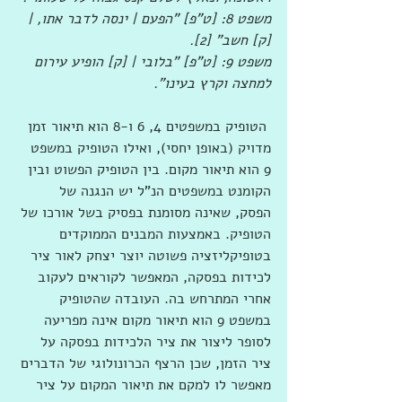
משפט 8: [ט"פ] "הפעם | ינסה לדבר אתו, | 
[ק] חשב" [2].
משפט 9: [ט"פ] "בלובי | [ק] הופיע עירום 
למחצה וקרץ בעינו".
 הטופיק במשפטים 4, 6 ו-8 הוא תיאור זמן 
מדויק (באופן יחסי), ואילו הטופיק במשפט 
9 הוא תיאור מקום. בין הטופיק הפשוט ובין 
הקומנט במשפטים הנ"ל יש הנגנה של 
הפסק, שאינה מסומנת בפסיק בשל אורכו של 
הטופיק. באמצעות המבנים הממוקדים 
בטופיקליזציה פשוטה יוצר יצחק לאור ציר 
לכידות בפסקה, המאפשר לקוראים לעקוב 
אחרי המתרחש בה. העובדה שהטופיק 
במשפט 9 הוא תיאור מקום אינה מפריעה 
לסופר ליצור את ציר הלכידות בפסקה על 
ציר הזמן, שכן הרצף הכרונולוגי של הדברים 
מאפשר לו למקם את תיאור המקום על ציר 