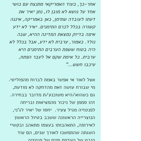
אחר-כך, בעוד האמריקאי מתנצח עם כושי 
אחד על נושא לא מובן לו, נתן יאיר את 
דעתו לעובדה שתימן, כאן באמריקה, איננה 
קשורה בכלל לכרם התימנים. יאיר לא ידע 
איפה בדיוק נמצאת המדינה ההיא, שבה 
נולד. כאמור, ערבית לא ידע, אבל בכלל לא 
היה בטוח ששפת הערבים התימנים היא 
ערבית. כל אימת שקם אל לעבר הפתח, 
עיכבו חשש..."
אצל לאור אי אפשר באמת לברוח מהפוליטי. 
מי שבורח עושה זאת מהדחקה לא מודעת, 
גם כשהוא/היא משוכנע/ת מדובר בבחירה. 
זהו סממן של ניכור מהמציאות ובריחה 
לפנטזיה מגיל צעיר.  יחסו של יאיר לג'ני, 
הנוצרייה הראשונה ששכב בטיול הראשון 
לאירופה, התאהבותו בעצמו מתאהב ובקשיי 
השגתה שהתמשכו לאורך שנים, הם עוד 
היבט של העדפת חיים של פנטזיה. 