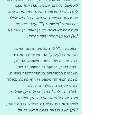
לא חשב על דבר עכשיו. [12] הוא נכנס 
לחדר, [13] וצרפתייה קטנה ועירומה כיסתה 
את עצמה בכאפייה אדומה. [14] היא שאלה 
בצרפתית: "פלשתיניין?" [15] ויאיר אמר 
פעם אחת לא ואחר-כך כן ואחר-כך שוב לא. 
[16] יצא מן החדר והלך לחדרו.
 בפסקה הנ"ל 16 משפטים, ומהם חמישה 
משפטים (31.25%) הם משפטים ממוקדים. 
בשל אורכה של הפסקה משתמש הסופר, 
יצחק לאור, בפסקה זו במספר רב של 
משפטים הממוקדים בטופיקליזציה פשוטה. 
משפט הפתיחה (משפט 1) הוא משפט ממוקד 
בטופיקליזציה כפולה, כדלהלן:
 [ט"ב] 
בלילה, | בחדר גדול וריק, שחלונו 
פעור אל האוטוסטראדה שוויץ פאריס 
ושמכוניות רצו עליה גם בשלוש לפנות בוקר, 
| [ק] חשב כנראה בפעם הראשונה על 