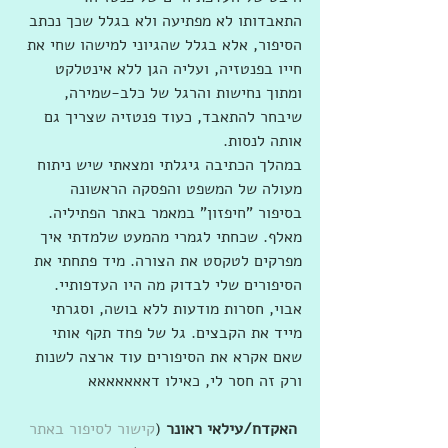
התאבדותו לא מפתיעה ולא בגלל שכך נכתב 
הסיפור, אלא בגלל שהגיוני למישהו שחי את 
חייו בפנטזיה, ועליה הגן ללא אינטלקט 
ומתוך נחישות והרגל של כלב-שמירה, 
שיבחר להתאבד, כעוד פנטזיה שצריך גם 
אותה לנסות.
במהלך הכתיבה גיגלתי ומצאתי שיש ניתוח 
מעולה של המשפט והפסקה הראשונה 
בסיפור "חיפזון" במאמר באתר הפתיליה. 
מאלף. שכחתי לגמרי מהמעט שלמדתי איך 
מפרקים לטקסט את הצורה. מיד פתחתי את 
הסיפורים שלי לבדוק מה היו העדפותיי. 
אבוי, חסרות מודעות ללא בושה, וסגרתי 
מייד את הקבצים. גל של פחד תקף אותי 
שאם אקרא את הסיפורים עוד ארצה לשנות 
ורק זה חסר לי, כאילו דאאאאאאא
האקדח/עילאי ראונר 
(
קישור לסיפור באתר 