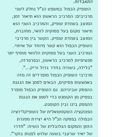
התאבדות.
 הטופיק הכפול במשפט הנ"ל נחלק לשני 
מרכיבים: המרכיב הראשון הוא תיאור זמן, 
המוצב בעמדת טופיק, והמרכיב השני הוא 
תיאור מקום בעל פסוקית לוואי, מחוברת, 
המוצב בעמדת טופיק. הקשר בין מרכיבי 
הטופיק הכפול הוא קשר מיוחד של איחוי. 
המרכיב השני בעל פסוקית הלוואי מוסיף יתר 
ספציפיות למרכיב הראשון, ובפרפרזה, 
"בלילה, כשהיה בחדר גדול וריק...". 
מרכיבי הטופיק הכפול מופרדים זה מזה 
באמצעות פסיקים, הבאים לסמן את הנגנת 
ההפסק שביניהם. גם הטופיק הכפול מופרד 
בפסיק מן הקומנט כדי לסמן את הנגנת 
ההפסק בינו ובין הקומנט.
הפונקציה הטקסטואלית של הטופיקליזציה 
הכפולה בפסקה הנ"ל היא יצירת מסגרת 
הזמן והמקום הגלובלית של השיח: "חדרו 
של יאיר שרעבי בשעה שלוש לפנות בוקר". 