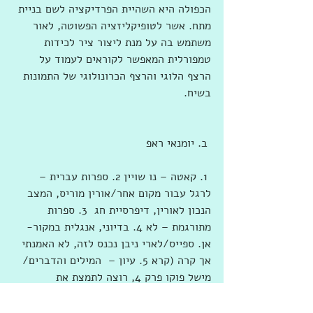
הכפולה היא השהיית הפרדיקציה לשם בניית 
מתח. אשר לטופיקליזציה הפשוטה, לאור 
משתמש בה על מנת ליצור ציר לכידות 
טמפורלית המאפשר לקוראים לעמוד על 
הרצף הלוגי והרצף הכרונולוגי של התמונות 
בשיח.
 ב. יומנאי ראפ
 1. קאטה – נו שויין 2. ספרות עברית – 
לרגל עבור מקום אחר/אורין מוריס, המצב 
הנכון לאורין, דיפרסיית חג  3. ספרות 
מתורגמת – לא 4. בדיוני, אנגלית במקור- 
אן. ספייס/לארי ניבן נכנס לזה, לא האמנתי 
אך קרה (קרא 5. עיון –  המילים והדברים/ 
מישל פוקו פרק 4, רוצה לתמצת את 
המהלכים שלו, אולי הפעם 5. קומיקס - לא 
6. מדיה-  הכתר  7. מדיה ישראלית – מצעד 