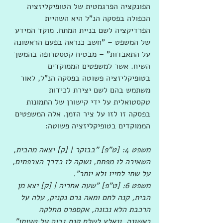
הפונקציה הפרגמטית של הטופיקליזציה 
הכפולה בפסקה הנ"ל היא השהיית 
הפרדיקציה לשם בניית המתח. מוקד המידע 
של המשפט – "חשב כנראה בפעם הראשונה 
על התאבדות" – מבטיח קטסטרופה בהמשך 
השיח. אשר למשפטים הממוקדים 
בטופיקליזציה פשוטה בפסקה הנ"ל, לאור 
משתמש בהם לשם יצירת לכידות 
טקסטואלית על ידי קישורן של התמונות 
בפסקה זו לזו על ציר הזמן. אלה המשפטים 
הממוקדים בטופיקליזציה פשוטה:
משפט 4: [ט"פ] "בבוקר | [ק] יצאה מהבית, 
השאירה לו מפתח, נשקה לו כדרך הצרפתים, 
על שתי לחייו ולא יותר".
משפט 6: [ט"פ] "שעה אחריה | [ק] יצא מן 
הבית, קנה לחם ומאה גרם נקניק, עלה על 
הרכבת הלא נכונה, אקספרס מחלקה 
ראשונה, ונאלץ לשלם קנס גבוה על טעותו".