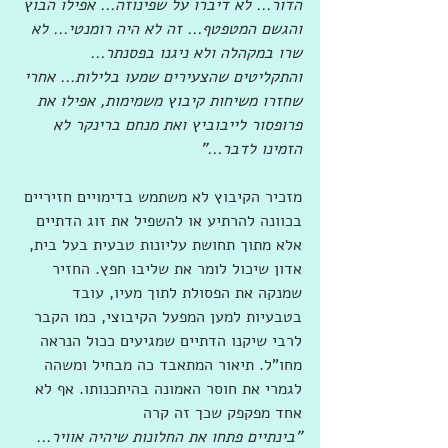
הדור... לא דיברו על שפינוזה... אפילו הבוץ 
והגשם המטפטף... זה לא היה רומנטי... לא 
שרו במקהלה ולא ניגנו בפסנתר... 
והתקליטים שהצעירים שמעו בלילות... אחרי 
שחזרו משיחות קיבוץ משמימות, אפילו את 
פרופסור לייבוביץ ואת מנחם ברינקר לא 
הזמינו לדבר..."
מזכיר הקיבוץ לא משתמש בדימויים חזיריים 
בכוונה להרתיע או להשפיל את זוג הדתיים 
אלא מתוך תחושת עליונות טבעית בעל בית, 
אדון שיכול לומר את שליבו חפץ. החזיר 
שמנקה את הפסולת לתוך מעיו, עובד 
בטבעיות למען המפעל הקיבוצי, כמו הקבר 
לרבי שיקנו הדתיים שמגיעים ככול הנראה 
מחו"ל. תיאור המתאבד כה מבחיל ומשהה 
לגמרי את חוסר האמונה בהיתכנותו. אף לא 
אחד מפקפק שכך זה קרה
"בינתיים פתחו את החלונות שיהיה אוויר... 