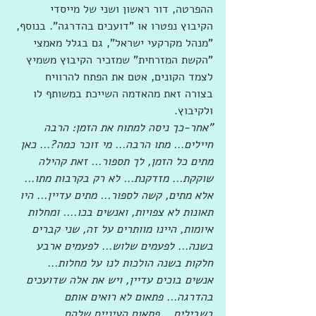
ההפרטה, דור ראשון ושני של מייסדי 
הקיבוץ נפטרו או "דועכים בהדרגה". בנוסף, 
"מנהל מקרקעי ישראל", גם בגלל מאמצי 
"הקשת המזרחית" שמזכיר הקיבוץ משמיץ 
לצמד הקונים, אטם את הפתח להרוויח 
בצורה זאת מהאדמה השייכת במשותף לו 
ולקיבוץ.
"אחר-כך ניסה למתוח את הזמן: הרבה 
חיילים... מתו הרבה... מי זוכר כמה?... כאן 
מתים כל הזמן, לך תספור... זאת קהילה 
שוקקת... מזדקנת... לא רק בקרבות מתו... 
אלא מתים, קשה לספור... מתים עדיין... היו 
תאונות לא צפויות, ואנשים בכו.... ומחלות 
איומות, היינו מוותרים על זה, שני קברים 
בשנה... לפעמים שלוש... לפעמים ארבע 
חלקות בשנה הולכות לנו על מחלות... 
אנשים בוכים עדיין, ויש את אלה שדועכים 
בהדרגה... פתאום לא רואים אותם 
בשבילים... פתאום העיניים שלהם 