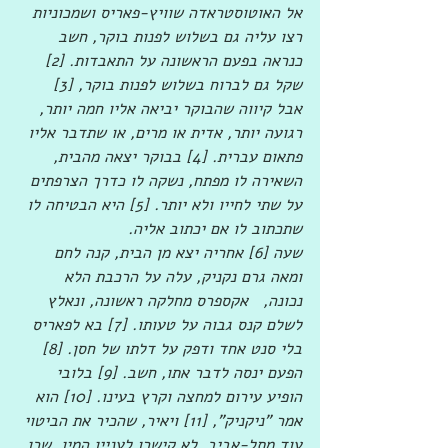
אל האוטוסטראדה שוויץ-פאריס ושמכוניות 
רצו עליה גם בשלוש לפנות בוקר, חשב 
כנראה בפעם הראשונה על התאבדות. [2] 
שקל גם לברוח בשלוש לפנות בוקר, [3] 
אבל קיווה שהבוקר יביאה אליו חמה יותר, 
רגועה יותר, אדית או מרים, או שתדבר אליו 
פתאום עברית. [4] בבוקר יצאה מהבית, 
השאירה לו מפתח, נשקה לו כדרך הצרפתים 
על שתי לחייו ולא יותר. [5] היא הבטיחה לו 
שתכתוב לו אם יכתוב אליה.   
שעה [6] אחריה יצא מן הבית, קנה לחם 
ומאה גרם נקניק, עלה על הרכבת הלא 
נכונה,   אקספרס מחלקה ראשונה, ונאלץ 
לשלם קנס גבוה על טעותו. [7] בא לפאריס 
בלי סנט אחד ודפק על דלתו של חסן. [8] 
הפעם ינסה לדבר אתו, חשב. [9] בלובי 
הופיע עירום למחצה וקרץ בעינו. [10] הוא 
אמר "ניקניק", [11] ויאיר, שהכיר את הביטוי 
עוד מתל-אביב, לא קישרו לעניין המין, שכן 