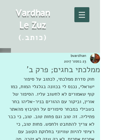
Vard
h
an
Le Zuz
(.כותב)
bvardhan
23 בספט׳ 2017
ממלכתי בחגים; פרק ב'
חוק סדרת ממלכתי, לכתוב על סיפור 
ישראלי, נכנס לי בכוונה בגלגלי המוח, כמו 
קוף שאמורים לא לחשוב עליו. הסיפור של 
אורין, וביקור עם ההורים בניר-אליהו בחר 
בשבילי במבחר סיפורים על הקיבוץ מהאתר 
פתיליה. זה טוב וגם פחות טוב. טוב, כי כבר 
לא צריך להתחבט ולחפש. פחות טוב, כי 
רציתי להיות שוויוני בחלוקת הקשב עם 
אתרים אחרים. לא רק שזה לא יקרה, מה 