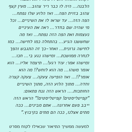
הלבנה... היה לו כבר ריר צהוב... מעין קצף 
צהוב בזוית הפה... ואז הלוע שלו נפתח... 
הפה הזה... עד שראו לו את השיניים... וכל 
מי שהיה שם בחדר... ראה את העיניים 
נעצמות ואת הפה הזה נפתח... ואז מה 
שחששנו הגיע... בהתחלה כמו לחישה... כמו 
לחישה גרונית... ואחר-כך זה התגבש והפך 
לנחרה ממושכת... ומישהו נגע בי... חכו... 
ומישהו אמר: עוד רגע!... תיצמד אליו... הוא 
אומר משהו... מה הוא לוחש?! מה הוא 
אומר?!... ואז הופיעה צעקה... צעקה קצרה 
וחדה... מתוך הלוע הזה, מתוך השיניים 
החותכות.... הראש הזה גנח פתאום: 
"קפיטליסטים! קפיטליסטים!" הראש הזה 
ייבב פעם אחרונה... אתם מבינים... ככה 
מתים אצלנו, ככה הם מתים בקיבוץ."
למעשה ממשיך התיאור שכאילו לקוח מסרט 