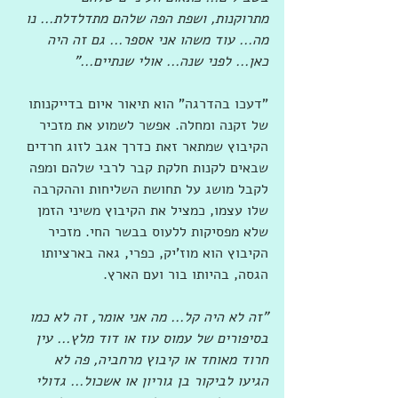
מתרוקנות, ושפת הפה שלהם מתדלדלת... נו 
מה... עוד משהו אני אספר... גם זה היה 
כאן... לפני שנה... אולי שנתיים..."
"דעכו בהדרגה" הוא תיאור איום בדייקנותו 
של זקנה ומחלה. אפשר לשמוע את מזכיר 
הקיבוץ שמתאר זאת כדרך אגב לזוג חרדים 
שבאים לקנות חלקת קבר לרבי שלהם ומפה 
לקבל מושג על תחושת השליחות וההקרבה 
שלו עצמו, כמציל את הקיבוץ משיני הזמן 
שלא מפסיקות ללעוס בבשר החי. מזכיר 
הקיבוץ הוא מוז'יק, כפרי, גאה בארציותו 
הגסה, בהיותו בור ועם הארץ.
"זה לא היה קל... מה אני אומר, זה לא כמו 
בסיפורים של עמוס עוז או דוד מלץ... עין 
חרוד מאוחד או קיבוץ מרחביה, פה לא 
הגיעו לביקור בן גוריון או אשכול... גדולי 