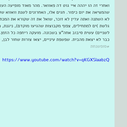
ואחרי זה הו יההה איי גוט דה פאוואר. מהר מאוד מופיעה הע
שהמציאה את יום כיפור. חגים אלו, האחרונים לשנת וואווא ש
לא השתנה ואתה עדין לא זוכר, שואל את זה שקורא את המכתם
גלשת )ים למתחילים, צפוף מקבוצות שהגיעו מוקדם), ניגנת,
לשניים) עשית סיבוב אחה"צ בשכונה. מועקה ריחפה כל הזמן. 
כבר לא יצאת מהבית. שפשפת עיניים, יצאו צורות שחור לבן, 
#סופשנחת
https://www.youtube.com/watch?v=qKGXSlaabzQ