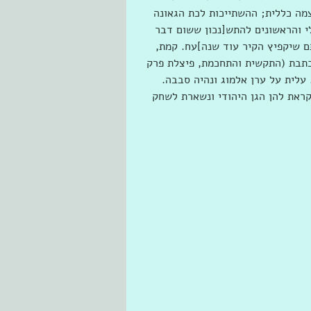
צמה כללית; ההשתייכות לכת הגאונה 
לי והראשונים להתש[נכון ששום דבר 
 שיקפיץ הקיר עוד שנה]עח. קמת, 
 כתבת (התקשית והתחכמת, פיצלת פרק 
עלית על ערן אלמוג ונהיה סבבה. 
קראת להן הגן היהודי ונשארת לשחק 