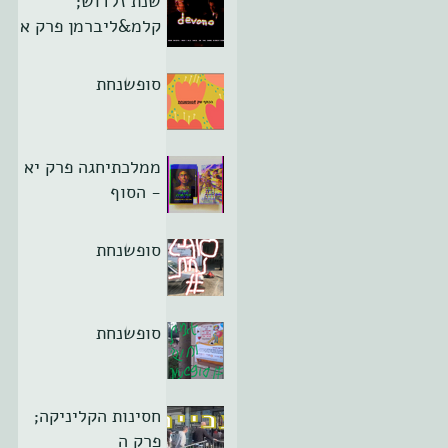
שנת זלדוש;
קלמ&ליברמן פרק א
סופשנחת
ממלכתיחגה פרק יא
- הסוף
סופשנחת
סופשנחת
חסינות הקליניקה;
פרק ה