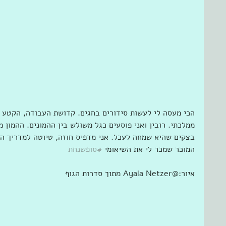
הכי מעסה לי לעשות סידורים בחגים. קדושת העבודה, הקטע 
ממלכתי. רובין ואני פוסעים כגל משולש בין ההמונים. ההמון 
בצקים שהיא שמחה לעכל. אני מדפיס חוזה, טיוטה למדריך 
המוכר שמכר לי את השיאומי 
#סופשנחת
איור:@Ayala Netzer מתוך סדרות הגוף