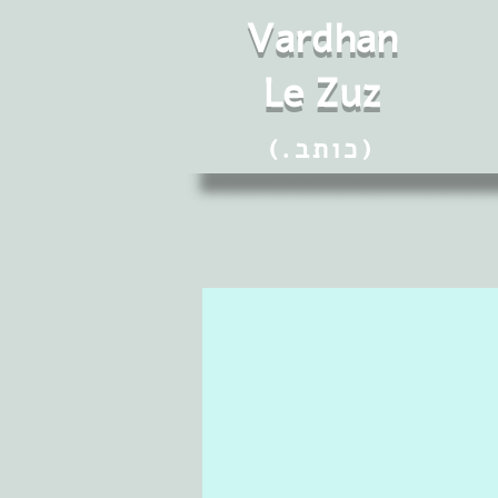
Vard
h
an
Le Zuz
(.כותב)