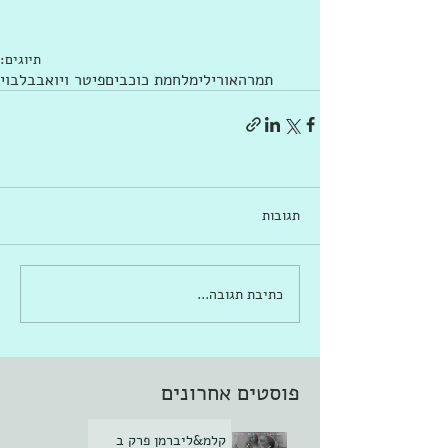
תיוגים:
תמרה
אורילי
מלחמת כוכבים
פיטר ויואב
בלבוי
תגובות
כתיבת תגובה...
פוסטים אחרונים
קלמ&ליברמן פרק ב