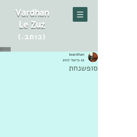
Vard
h
an
Le Zuz
(.כותב)
bvardhan
22 בדצמ׳ 2017
סופשנחת