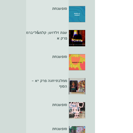
סופשנחת
שנת זלדוש; קלמ&ליברמן
פרק א
סופשנחת
ממלכתיחגה פרק יא -
הסוף
סופשנחת
סופשנחת