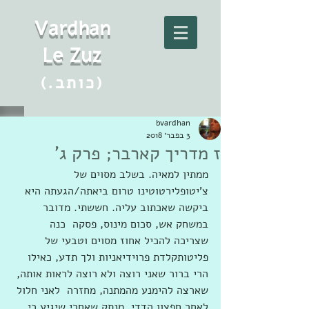
Vard
h
an
Le Zuz
(.כותב)
bvardhan
3 בפבר׳ 2018
ז מדריך קארבר; פרק ג'
ממתין למאיה. בשלב מסוים של 
צ'יטופלירטוטינו טרום ביאתה/הגעתה היא 
ביקשה שאכתוב עליה. חששתי. מדובר 
במשחק אש, סכום מינוס, פסקה  כנה 
שצריכה להכיל אחוז מסוים וטבעי של 
פליטותקלדת פרוידיאניות ולך תדע, כאילו 
הרי ברור שאני רוצה ולא רוצה לראות אותה, 
שארצה להימנע מהמתנה, מחזרה  לאני חלול 
לאחר חפצון הדדי, מנתק שאחרי שיגיע כי 