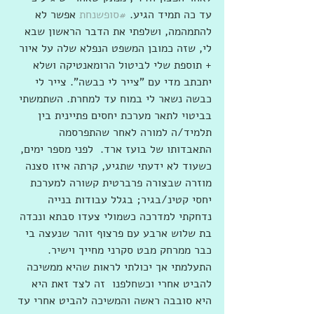
עד כה תמיד הגיע. 
#סופשנחת
 אפשר לא 
להתמהמה, ושלפתי את הדבר הראשון שבא 
לי, שזה כמובן המשפט הנפלא שלה על איור 
+ תוספת שלי לביטול הרומאנטיקה ושלא 
יתכתב מדי עם "צייר לי כבשה". צייר לי 
כבשה נשאר לי במוח עד למחרת. השתמשתי 
בביטוי לתאר מערכת יחסים פתיינית בין 
תלמיד/ה למורה לאחר שהתפרסמה 
התאבדותו של בועז ארד.  לפני מספר ימים, 
כשעוד לא ידעתי שתגיע, קרתה איזו סצנה 
מוזרה שבצורה פרברטית קשורה למערכת 
יחסי קטינ/בגיר; בגלל עבודות בנייה 
נדחקתי למדרכה כשמולי צעדו סבתא ונכדה 
בת שלוש ארבע עם פרצוף זוהר שנעצה בי 
כבר ממרחק מבט סקרני מחייך וישיר. 
התעלמתי אך יכולתי לראות שהיא ממשיכה 
להביט אחרי וכשחלפנו  זה לצד זאת היא 
היא סובבה ראשה והמשיכה להביט אחרי עד 