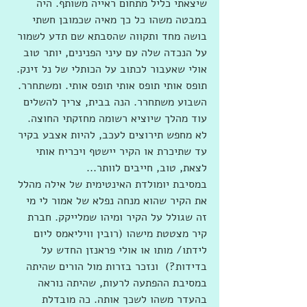
שיצאתי כליל מתחום ראייה משותף. היה 
במבטה משהו כל כך מאיה שכמובן חשתי 
בושה מחד ותקווה שהסבתא שם תדע לשמור 
על הנכדה שלה עם עיני הפנינים, יותר טוב 
אולי שאעבור לכתוב על הכותלי של נל זינק. 
תופס אותי תופס אותי תופס אותי. ומשתחרר. 
השבוע משתחרר. הנה בבית, צריך להשלים 
עוד מהלך שיוציא רשומה מחזקתי החוצה. 
לא מחפש תירוצים לעכב, להיות אצבע בקיר 
עד שתיכרת או הקיר יישטף ויכריח אותי 
לצאת, טוב, חייבים לוותר...
במסיבת יומולדת האינטימית של אילה מהלל 
את הקיר שהוא מנחה נפלא של אמור לי מי 
זה שגולל על הקיר ומיהו שמלייקק. חברת 
קיר מצטטת מישהו (רובין וויליאמס ליום 
לידתו/ מותו או אולי פראנזן החדש על 
בדידות?)  ונזכר בזרות מול הורים שהיתה 
במסיבת ההפתעה לרעות, שהיתה נוראה 
בהעדר משהו לשכך אותה. כה מובדלת 