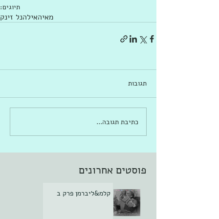
תיוגים:
מאיה
אילה
נל זינק
תגובות
כתיבת תגובה...
פוסטים אחרונים
קלמ&ליברמן פרק ב