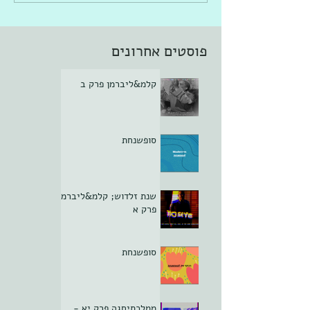
פוסטים אחרונים
קלמ&ליברמן פרק ב
סופשנחת
שנת זלדוש; קלמ&ליברמן
פרק א
סופשנחת
ממלכתיחגה פרק יא -