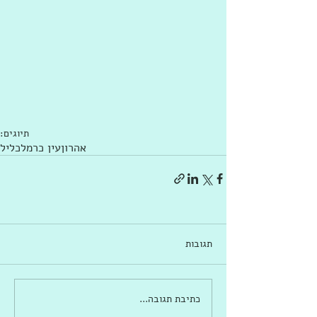
תיוגים:
אהרון
עין כרמל
כליל
תגובות
כתיבת תגובה...