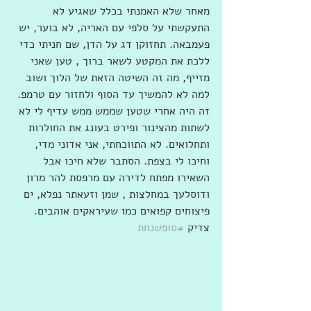
מאחר שלא האמנתי בכלל שאגיע לא 
התעקשתי על סלפי עם האריה, לא בוער, יש 
פעמבאה. תחזוקן דג על הדן, שם חניתי כדי 
ללכת את המקטע לשאר ברוך , טען שאני 
מזייף, מה זה השיטה הזאת של הלוך ושוב 
למה לא להמשיך עד הסוף ולחזור עם טרמפ. 
זה היה אחרי שטען שממש ממש עדיף לי לא 
לשתות מהצינור ופירט בעונג את החולרות 
ותחלואים. לא התווכחתי, אני אדוני מדי, 
וחיכו לי בצפת. הסתבר שלא חיכו אבל 
השאירו מפתח לדירה עם מרפסת להר מרון 
ודוסלעך במחלצות , שמן וזעאתר נפלא, ים 
פיצוחים קפואים כמו שעיראקים אוהבים. 
צדיק 
#סופשנחת