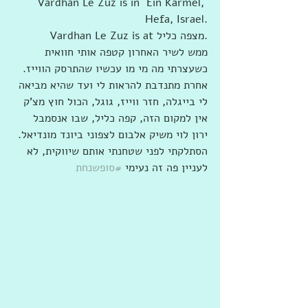
Vardhan Le Zuz is in `Ein Karmel, 
Hefa, Israel.
Vardhan Le Zuz is at ‎‎מצפה כליל‎‎.
ממש לשיר האחרון קטפה אותי חוואית 
כשעצרתי מה מי מו עכשיו שהתרסק הווייז. 
אחרת מתנדבת להראות לי ועד שהיא מביאה 
לי בייגלה, חזר ווייז, גוגל, הכול חוץ מצ'ק 
אין למקום הזה, קפה כליל, שבו אנסמבל 
ירון לוי משיק אלבום לצפוני ביונד מונדיאל. 
הסתלקתי לפני שטחנתי אותם שיווקית, לא 
לעניין פה זה נעימי 
#סופשנחת