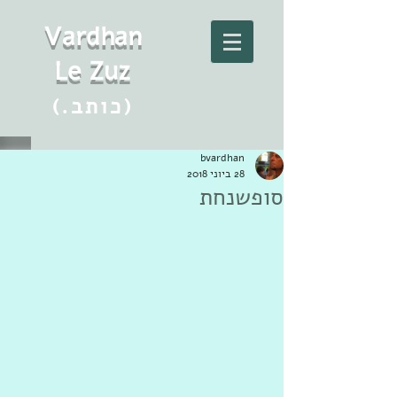
Vard
h
an
Le Zuz
(.כותב)
bvardhan
28 ביוני 2018
סופשנחת