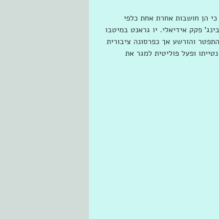
כי הן חושבות אחרת אחת כלפי 
כך אנגלי מתחילת שנות ה-70 מסתמן כבינג' פקק אידיאלי. יו גראנט במיטבו 
התפטר והורשע אך כפרסונה ציבורית 
נטייתו ופעל פוליטית למגר את 