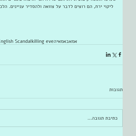
ליקוי ירח, הם רוצים לדבר על צוואה ולהסדיר עניינים. הלכ
אמאבא
מאיה
killing eve
nglish Scandal
תגובות
כתיבת תגובה...