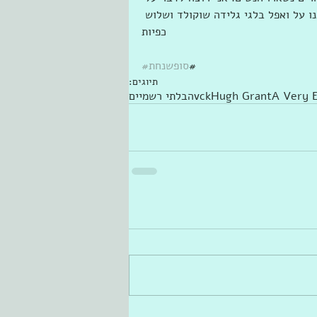
נו על ואפל בלגי גלידה שוקולד ושלוש 
כפיות
#
#סופשנחת
תיוגים:
A Very E
Hugh Grant
vck
הבלתי רשמיים