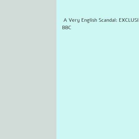
 A Very English Scandal: EXCLUSIVE TRAILER (UK) | Hugh Grant | Ben Whishaw - 
BBC