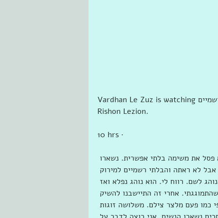
Vardhan Le Zuz is watching ‎הבלתי רשמיים‎ with ‎נימה ונמרוד בן-יעקב‎ in Yes Planet 
Rishon Lezion.
10 hrs · 
פסל את משימה בלתי אפשרית. נשארו 
בל לא ראתה והבלתי רשמיים למירוק 
הג לשם. רווח לי. הוא נוהג נפלא ואז 
שהתמוגגתי. אחרי זה התיישבנו להשיק 
 לכבוד יום נישואיהם ה-63. לא סלפי כמו פעם מלצר צילם. משלושה זוגות 
רים נשארו הנשים. אני רוצה לדבר על 