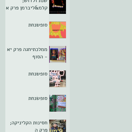
שנת זלדוש;
קלמ&ליברמן פרק א
סופשנחת
ממלכתיחגה פרק יא
- הסוף
סופשנחת
סופשנחת
חסינות הקליניקה;
פרק ה