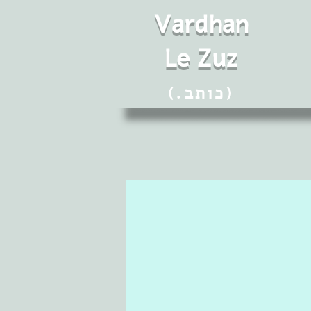
Vard
h
an
Le Zuz
(.כותב)