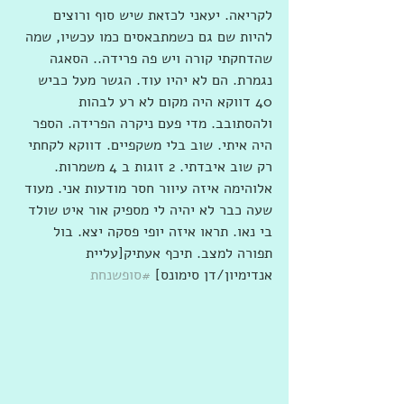
לקריאה. יעאני לכזאת שיש סוף ורוצים 
להיות שם גם כשמתבאסים כמו עכשיו, שמה 
שהדחקתי קורה ויש פה פרידה.. הסאגה 
נגמרת. הם לא יהיו עוד. הגשר מעל כביש 
40 דווקא היה מקום לא רע לבהות 
ולהסתובב. מדי פעם ניקרה הפרידה. הספר 
היה איתי. שוב בלי משקפיים. דווקא לקחתי 
רק שוב איבדתי. 2 זוגות ב 4 משמרות. 
אלוהימה איזה עיוור חסר מודעות אני. מעוד 
שעה כבר לא יהיה לי מספיק אור איט שולד 
בי נאו. תראו איזה יופי פסקה יצא. בול 
תפורה למצב. תיכף אעתיק[עליית 
אנדימיון/דן סימונס] 
#סופשנחת