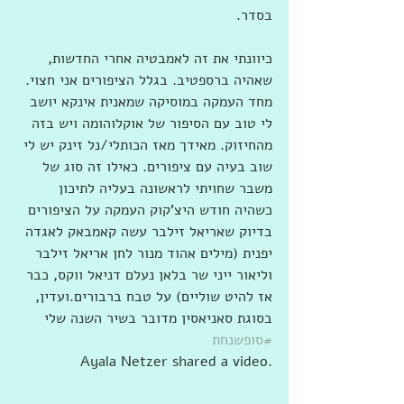
בסדר.
כיוונתי את זה לאמבטיה אחרי החדשות, 
שאהיה ברספטיב. בגלל הציפורים אני חצוי. 
מחד העמקה במוסיקה שמאנית אינקא יושב 
לי טוב עם הסיפור של אוקלוהומה ויש בזה 
מהחיזוק. מאידך מאז הכותלי/נל זינק יש לי 
שוב בעיה עם ציפורים. כאילו זה סוג של 
משבר שחויתי לראשונה בעליה לתיכון 
כשהיה חודש היצ'קוק העמקה על הציפורים 
בדיוק שאריאל זילבר עשה קאמבאק לאגדה 
יפנית (מילים אהוד מנור לחן אריאל זילבר 
וליאור ייני שר בלאן נעלם דניאל ווקס, כבר 
אז להיט שוליים) על טבח ברבורים.ועדין, 
בסוגת סאניאסין מדובר בשיר השנה שלי 
#סופשנחת
Ayala Netzer shared a video.