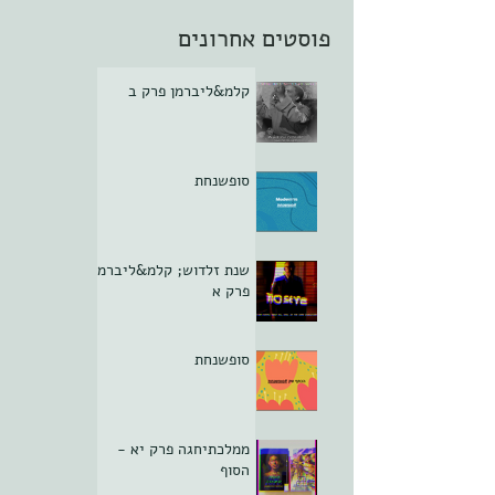
פוסטים אחרונים
קלמ&ליברמן פרק ב
סופשנחת
שנת זלדוש; קלמ&ליברמן
פרק א
סופשנחת
ממלכתיחגה פרק יא -
הסוף