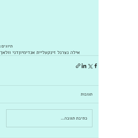
תיוגים:
אילה נצר
נל זינק
עליית אנדימיון
דני וולאך
תגובות
כתיבת תגובה...