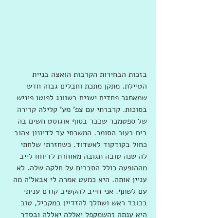
בזכות הבחירות הקרבות הואצה בניית 
הטיילת. מתקן מתכת וחבלים גבוה חדש 
שמאתגר פחדים ישנים בשוונג לפוטו פיניש 
בסוכות. קרברתי עם צפ' מע' קלילה קרירה 
של ספטמבר שכבר בסוף אוגוסט חשים בה 
בים בעור הסומר. המשכתי עד לדיונון צהוב 
כחול בקודקוד לאשדוד. כשחזרתי שלחתי 
לה שנה טובה תגובה מאוחרת לדיווח לייב 
מההופעה כולל הסברים על חלקה שלה. לא 
עניין אותה. היא כמעט אמרה לי אבאל'ה מה 
עם לשתף. אני חייב להקשיב קודם עניתי 
בכובד ראש ושתלך להזדיין במקביל, טוב 
היא ענתה זהשמקפל יאללה יאללה ובסדר 