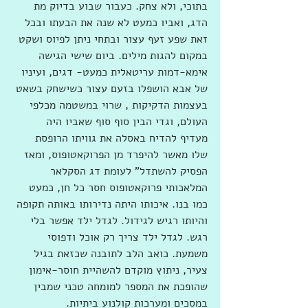
בתוכי, ולא צחק. כעבור שבוע בדיוק מת 
הדג, ואביו כמעט לא שנה את הבעתו ובכל 
זאת שפע זעף עצור ובתחי ניתן לפיוס ושקט 
במקום להגות מילים. ביום שישי הגישה 
אימא-דמות עריטאלית כמעט- דגים, ועיניו 
של אבא הושפלו בזעם עצור כשישחק בשאט 
בעצמות הדקיקות , שרוי במשטמה מכלפי 
העולם, וגדי הבין סוף סוף שאביו היה 
מעדיף להדיח באסלה את גוויתו הרופסת 
שלו מאשר להיפרד מן הפרוקאטופוס, ומאז 
הפסיק להשתדל" לעומת דג הסקלאר 
המלאכותי פרוקאטופוס חסר כל חן, כמעט 
כמו בנו. איכותו היתה נדירותו באותה תקופה 
והיותו רגיש לגידול. לגדל ילד אפשר בלי 
רגש. לגדל ילד צריך רק אוכל ודפוסי 
משמעת. כואב הלב לתובנה שכזאת בגיל 
צעיר, ניתוץ מוקדם להשהיית חוסר-אימון 
שהופכת את המספר למומחה טכני שמבין 
במסכים ומערכות קולנוע ביתיות. 