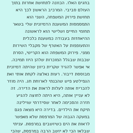
בחגים האלו. הכוונה לתחושת אחרות בתוך 
העולם סביבי. המרכיב הראשון לכך היא 
תחושת פירוק המשפחה, השני הוא 
התמסמסות המשענת הדמיונית שלי בשאר 
תחומי החיים ושלישי הוא לראשונה 
ההיאחזות בעבודה כמשענת כלכלית 
והתעופפות על האטרף של מקבלי השירות 
ממני. פירוק המשפחה הוא הקריטי, הסרת 
שכבות שבגלל המוכרות שלהן היוו תמיכה. 
אי אפשר להגיד שקרית כיוון שהיתה דמיונית 
מבוססת דיבור. רעות נאלצה לקחת אותי ואת 
הגפילטע פיש שהכנתי לארוחת חג. היה מוזר 
להכריח אותה לעלות לראות את הדירה. זה 
לא עניין אותה, היא היתה לחוצה להגיע 
חזרה והסכימה לאחר שסידרתי שוילינה 
תיקח את הילדים. בדירה היא מצאה פגם 
במעקה הגבוה של המרפסת שלא מאפשר 
לראות את הים כשיושבים במרפסת. עניתי 
שבלאו הכי לא יושב הרבה במרפסת, שהכי 