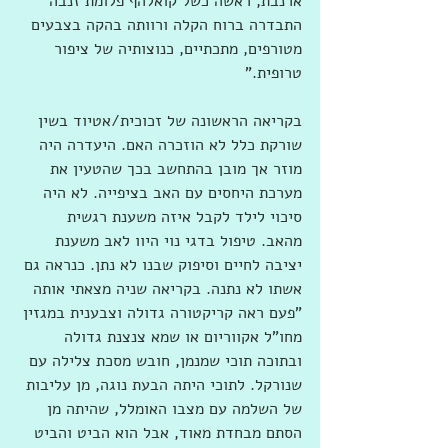
ארנבת, ראשה כשל קואלהף פלומת זנבה 
התבדרה ברוח הקלה ורוותה בהקה בצבעים 
מטורפים, מתכתיים, כנוצותיה של ציפור 
טרופית." 
בקריאה הראשונה של זכוכית/אטיוד בשין 
שורקת כלל לא הוזכרה האם. היעדרה היה 
מוזר אך מובן בהתחשב בכך שהטעין את 
מערכת היחסים עם האב בציפייה. לא היה 
סיכוי לילד לקבל איזה משענת רגשית 
מהאב. טיפול בדגי נוי היוו לאב משענת 
יציבה לחיים וסיפוק שבנו לא נתן. כנראה גם 
אשתו לא נתנה. בקריאה שניה מצאתי אותה 
"פעם ראה קריקטורה גדולה וצבענית במגזין 
מחו"ל אקווריום או שמא צנצנת גדולה 
ובתוכה תוכי שמנמן, חובש מסכת צלילה עם 
שנורקל. לתוכי היתה הבעת נוגה, מן עליבות 
של השלמה עם מצבו האומלל, שהיתה מן 
הסתם מבחדת מאוד, אבל הוא הביט והביט 