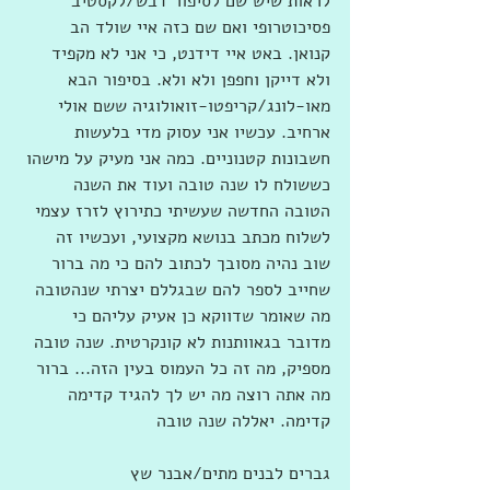
לראות שיש שם לסיפור דבש/לקסטיב 
פסיכוטרופי ואם שם כזה איי שולד הב 
קנואן. באט איי דידנט, כי אני לא מקפיד 
ולא דייקן וחפפן ולא ולא. בסיפור הבא 
מאו-לונג/קריפטו-זואולוגיה ששם אולי 
ארחיב. עכשיו אני עסוק מדי בלעשות 
חשבונות קטנוניים. כמה אני מעיק על מישהו 
כששולח לו שנה טובה ועוד את השנה 
הטובה החדשה שעשיתי כתירוץ לזרז עצמי 
לשלוח מכתב בנושא מקצועי, ועכשיו זה 
שוב נהיה מסובך לכתוב להם כי מה ברור 
שחייב לספר להם שבגללם יצרתי שנהטובה 
מה שאומר שדווקא כן אעיק עליהם כי 
מדובר בגאוותנות לא קונקרטית. שנה טובה 
מספיק, מה זה כל העמוס בעין הזה... ברור 
מה אתה רוצה מה יש לך להגיד קדימה 
קדימה. יאללה שנה טובה
גברים לבנים מתים/אבנר שץ