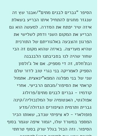
הסיפר "גברים לבנים מתים"/אבנר שץ זה 
שנגזר מחגים להתחיל איתו הכריע בשאלת 
איזה שיר יפתח את הסדרה. למעשה הוא גם 
הכריע את המקום השני ודחק לשלישי את 
הפרגון והצבעה באלגוריתם של התורנית 
שהיא מעריצה. באיזה שהוא מקום זה הכי 
שחור שהיה לנו בסביבתנו הלבנבנה 
ובת'חלס, זה די מספיק. אם אל ג'ולסון 
הספיק לאמריקה בני נגרי טוב לדור שלם 
שני של בני מפלגה המפא"ינאצית. אתמול 
קראתי את הסיפור/מכתם הרביעי. אחרי 
קודמיו - גברים לבנים מתים/פרולוג 
אפולגטי, האנטומיה של המלנכוליה/קינה 
גברית ותרמית הציפורים הגדולה/מדע 
פופולארי - לא ציפיתי שנדב, שאותו הכיר 
המספר במשרד שלו, יגמור איפה שגמר בסוף 
הסיפור. וזה הכול בגלל שרק בסוף טרחתי 