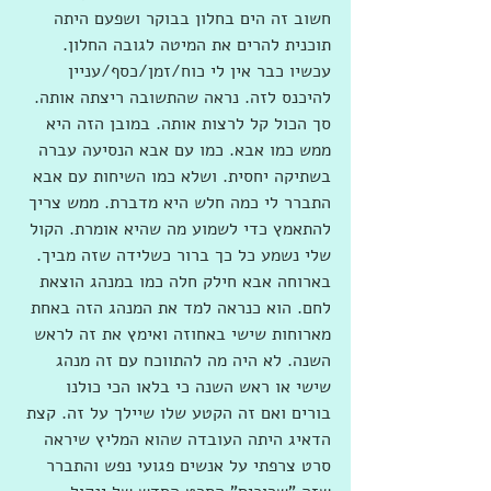
חשוב זה הים בחלון בבוקר ושפעם היתה 
תוכנית להרים את המיטה לגובה החלון. 
עכשיו כבר אין לי כוח/זמן/כסף/עניין 
להיכנס לזה. נראה שהתשובה ריצתה אותה. 
סך הכול קל לרצות אותה. במובן הזה היא 
ממש כמו אבא. כמו עם אבא הנסיעה עברה 
בשתיקה יחסית. ושלא כמו השיחות עם אבא 
התברר לי כמה חלש היא מדברת. ממש צריך 
להתאמץ כדי לשמוע מה שהיא אומרת. הקול 
שלי נשמע כל כך ברור כשלידה שזה מביך. 
בארוחה אבא חילק חלה כמו במנהג הוצאת 
לחם. הוא כנראה למד את המנהג הזה באחת 
מארוחות שישי באחוזה ואימץ את זה לראש 
השנה. לא היה מה להתווכח עם זה מנהג 
שישי או ראש השנה כי בלאו הכי כולנו 
בורים ואם זה הקטע שלו שיילך על זה. קצת 
הדאיג היתה העובדה שהוא המליץ שיראה 
סרט צרפתי על אנשים פגועי נפש והתברר 