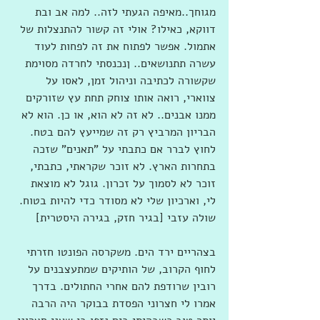
מגוחך..מאיפה הגעתי לזה.. למה אב ובת 
דווקא, כאילו? אולי זה קשור להתנצלות של 
אתמול. אפשר לפתוח את זה לפחות לעוד 
עשרה תתנושאים.. ןנכנסתי לחרדה מסוימת 
שקשורה לכתיבה וניהול זמן, לאסו על 
צווארי, רואה אותו צוחק תחת עץ שזורקים 
ממנו אבנים.. לא זה לא הוא, או כן. הוא לא 
הבריון המרביץ רק זה שמייעץ להם בטח. 
לחוץ לברר אם כתבתי על "תאנים" שזכה 
בתחרות הארץ. לא זוכר שקראתי, כתבתי, 
זוכר לא לסמוך על זכרון. גוגל לא מוצאת 
לי, וארכיון שלי לא מסודר כדי להיות בטוח. 
שולה עזבי [בגיר חזק, בגירה היסטרית] 
בצהריים ירד הים. משקרסה הפונטו חזרתי 
לחוף הקרוב, של הותיקים שמתעצבנים על 
רובין שרודפת להם אחרי החתולים. בדרך 
אמרו לי חצרוני הפסדת בבוקר היה הרבה 