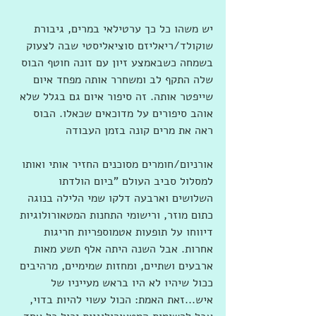
יש משהו כל כך ערטילאי במרים, גיבורת 
שוקולד/ריאליזם סוציאליסטי שבה לצעוק 
בשמחה כשבאמצע זיון עם זונה חוטף הבוס 
שלה התקף לב ומשחרר אותה מפחד איום 
שייפטר אותה. זה סיפור איום גם בגלל שלא 
אוהב סיפורים על מדוכאים שכאלו. הבוס 
ראה את מרים קונה בזמן העבודה 
אורניום/חומרים מסוכנים החזיר אותי ואותו 
למסלול סביב העולם "ביום הולדתו 
השלושים וארבעה דלקו שמי הלילה בנוגה 
כתום מוזר, ורישומי התחנות המטאורולוגיות 
דיווחו על תופעות אטמוספריות חריגות 
אחרות. אבל השנה היתה אלף תשע מאות 
ארבעים ושתיים, ומחזות שמימיים, מרהיבים 
ככול שיהיו לא היו בראש מעייניו של 
איש...זאת האמת: הכול עשוי להיות בדוי, 