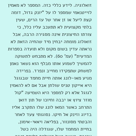
זואלוגיה. לידע כללי כזה. המספר לא מאמין 
לוייטנאמי שמספר לו על "יונק גדול, דומה 
קצת ליעל או זן אחר של עז הרים, שעין 
בלתי מקצועית לא תתעכב עליו כלל, כי 
צורתו החיצונית אינה מסגירה הרבה, אבל 
זואולוג מומחה יבחין מיד שהחיה הזאת לא 
נראתה עדין בשום מקום ולא תועדה בספרות 
המדעית” (עמ' 60). לא מתכחש לתשוקה 
להמשיך לשמוע אותו מבלף הוא נשאר נאמן 
למשחק שתפקידו מחייב ונפרד. בפרידה 
מגיע מאו-לונג אותה חיית מחמד שבגוגל 
היא אייקון טניס שולחן אבל אם לא להאמין 
לגוגל אלא רק למספר היא השמיעה "קול 
מוזר ציוץ או יבבה וחיוכו של תון דואן 
התרחב כאשר המאו לונג שלו התקרב אליו 
בדיוג וזינק אל חיקו. נסוגותי צעד לאחר 
והבטתי מסונוור, בפליאה ויאאי-אימון, 
בחיית המחמד שלו, שגודלה היה כשל 