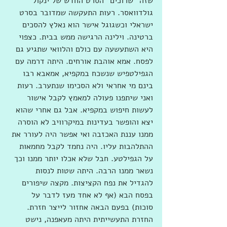
שזה "שרוכים" הסרט החדש של ינקול 
גולדוואסר. רעות התעקשה שמדובר בסרט 
ישראלי וכשגוגל אישר הוא נאלץ להסכים 
ברטינה. וילינה הרגישה ממש בבית. כצפוי 
היא השתעשעה עם כולם והלוואי שתגיע גם 
לפסח. אמא אוהבת אורחים. היתה דרמה עם 
הגפילטפיש שנשכח במקפיא, אמאבא רבו 
בינם מי אחראי ולא הסכימו שנתערב. רעות 
ואני שיתפנו פעולה למאמץ לקבל אישור 
לעשות חיפוש במקפיא. אבל גם אחרי שהוא 
יצא והופשר בעדינות במיקרוויב לא הוסרה 
ממנו עננת האכזבה ואי אפשר היה לעורר את 
ההתלהבות עליו. היה נחמד לקבל מחמאות 
על הגפילטע. חבל שלא אכלו יותר ממנו וכך 
נשאר ממנו הרבה. היתה שטות לנסות 
להגדיל את נפח הקציצות. מקצה שיפורים 
בפסח הבא (אף לא אחד מעז לדבר על 
סוכות) בפעם הבאה אחזור לייצר חזרת. 
החזרת התעשייתית היתה מעאפנה, נישט 