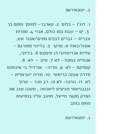
ב. יומנאיראפ
1. דוג'ו – כלום  2. קארבר- למוסך וסתם כך 
 3. ים – שבת כמו כולם, אבוי 4. ספרות 
עברית – גברים לבנים מתים/אבנר שץ, 
אונו1/נאוה א. מרקו  5. בדיוני מתורגם – 
עליית אנדיומיון/דן סימונס 6. בדיוני, 
אנגלית במקור- לא 7. עיון –  לא  8. 
קומיקס – לא  9. מדיה-  אורדיל בי אינוסנס 
סדרה אגתה כריסטי  10. מדיה ישראלית – 
לא  11. נגינה- לא 12. רב מכר – שרוך 
ובנבנישתי מגיעים ליאכטה , משנה שוב את 
הפרק מקצר מייעל, חושב עליו בנסיעות 
פחות כותב
ג. יומנאירשת