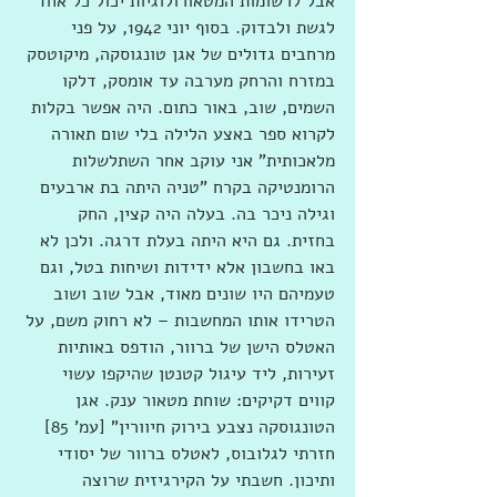
אבל לרשומות המטאורולוגיות יכול כל אחד 
לגשת ולבדוק. בסוף יוני 1942, על פני 
מרחבים גדולים של אגן טונגוסקה, מיקוטסק 
במזרח והרחק מערבה עד אומסק, דלקו 
השמים, שוב, באור כתום. היה אפשר בקלות 
לקרוא ספר באצע הלילה בלי שום תאורה 
מלאכותית" אני עוקב אחר השתלשלות 
הרומנטיקה בקרח "טניה היתה בת ארבעים 
וגילה ניכר בה. בעלה היה קצין, החק 
בחזית. גם היא היתה בעלת דרגה. ולכן לא 
באו בחשבון אלא ידידות ושיחות בטל, וגם 
טעמיהם היו שונים מאוד, אבל שוב ושוב 
הטרידו אותו המחשבות – לא רחוק משם, על 
האטלס הישן של ברוור, הודפס באותיות 
זעירות, ליד עיגול קטנטן שהיקפו עשוי 
קווים דקיקים: שוחת מטאור ענק. אגן 
הטונגוסקה נצבע בירוק חיוורין" [עמ' 85] 
חזרתי לגלובוס, לאטלס ברוור של יסודי 
ותיכון. חשבתי על הקירגיזית שרוצה 