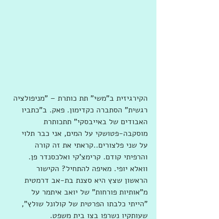
הקירגיזית ב"משי" תת כותרת – "מניפולציה 
רגשית" הסתברה כקדימון. פאק. ב"כתביו 
האבודים של באייבסקי" תתכותרת 
מוסקבה-פטושקי על המים, אני כבר תלוי 
על שני פלצורים..קראתי את זה קורה 
והרפיתי קודם. קרימצ'קי ואלכסנדר פן. 
וואלא יופי. מאיפה להתחיל? הקישור 
הראשון שצץ היא סצנת בת-אב דרמטית 
מ"אותיות פורחות" של יואב איתמר על 
"הייתי כלבתו הפרטית של קולונל שולץ", 
שעותקיו נשרפו בצו בית משפט. 