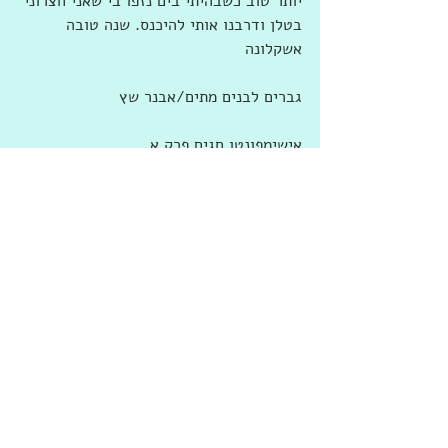
יותר טוב כשבהיתי בים נזפו בי שאני חצרוני 
בטלן ודרבנו אותי להיכנס. שנה טובה 
אשקלונה
גברים לבנים מתים/אבנר שץ
אישימפונטו חגים פרק א
https://www.youtube.com/watch?
v=BH5cDHK9Xk8
 Red Axes - Sipoor (Radio Edit)
לסוף החג והכנה ליום אוטובוסים מחר 
הגעתי לג'ק ריאן. סדרת הטלוויזיה ע"פ 
סדרת רבי מכר עבי כרס מרובי פרטים 