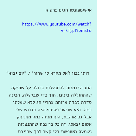
אישימפונטו חגים פרק א
https://www.youtube.com/watch?
v=kT3pIYemsF0
 רותי נבון ו'אל תקרא לי שחור' / "יום יבוא"
החג הזדמנות להתנצלות גדולה על שתיקה 
שהתחוללה בינינו. תוך כדי שבישלה, הכינה 
סדרה לבדה ארוחת צהריי חג ללא שאלתי 
כמה. היא שונאת פסיכולוגיה בגרוש שלי 
אבל גם אוהבת, היא מנתה כמה מאניאק 
אטום יצאתי. זה כל כך נכון שהתנצלות 
נשמעת מטופשת בלי קשר לכך שחייבת 