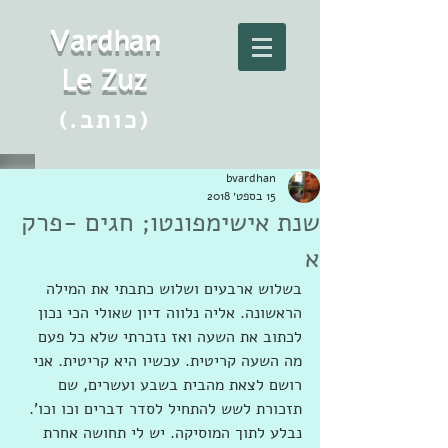
Vard
h
an
Le Zuz
(.כותב)
bvardhan
15 בספט׳ 2018
שנת אישימפונטו; חגים -פרק
א
בשלוש ארבעים ושלוש כתבתי את המילה 
הראשונה. אליה נלווה דיון שאולי הכי נכון 
לכתוב את השעה ואז נזכרתי שלא כל פעם 
מה השעה קריטית. עכשיו היא קריטית. אני 
רושם לצאת מהבית בשבע ועשרים, שם 
תזכורת לשש להתחיל לסדר דברים וכו וכו'. 
נבלע לתוך המוסיקה. יש לי תחושה אחרת 