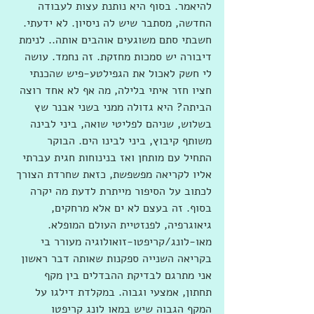
להיאמר. בסוף היא נותנת עצות לעבודה 
החדשה, מסתבר שיש לה ניסיון. לא ידעתי. 
חשבתי סתם משוגעים אוהבים אותה.. לנימת 
דיבורה יש סמכות מחזקת. זה נחמד. עושה 
לי חשק לאכול את הגפילטע-פיש שהכנתי 
חציו חזר איתי בלילה, מה אף לא אחד רוצה 
הביתה? היא גדולה ממני בשני אבנר שץ 
בשלוש, שניהם לפליטי שואה, ביני לבינה 
משותף קיבוץ, ביני לבינו הים. הבוקר 
התחיל עם מותחן ואז בנינוחות חגית עברתי 
אליו לקריאה מפשפשת, כזאת שחרדת הצורך 
לכתוב על הסיפור מייתרת לדעת מה יקרה 
בסוף. זה בעצם לא ים אלא מרחקים, 
גיאוגרפיה, לפנזטיית העולם המופלא. 
מאו-לונג/קריפטו-זואולוגיה מעורר בי 
בקריאה השנייה ספקנות שאותה דבר ראשון 
אני מתרגם לבדיקת ההבדלים בין מקף 
תחתון, אמצעי וגבוה. במקלדת דילגו על 
המקף הגבוה שיש במאו לונג קריפטו 