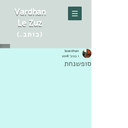
Vard
h
an
Le Zuz
(.כותב)
bvardhan
1 בנוב׳ 2018
סופשנחת