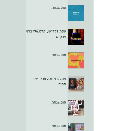
סופשנחת
שנת זלדוש; קלמ&ליברמן
פרק א
סופשנחת
ממלכתיחגה פרק יא -
הסוף
סופשנחת
סופשנחת