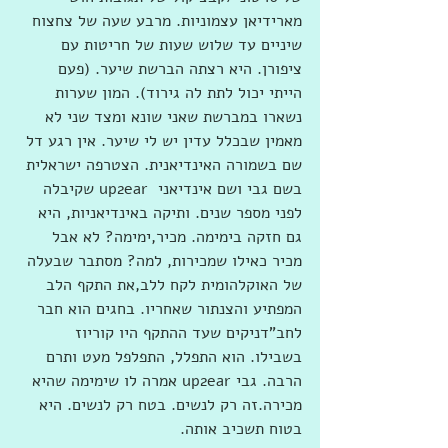
מארידיאן עצמוניות. מרבע שעה של צחצוח 
שיניים עד שלוש שעות של חריטות עם 
ציפורן. היא רצתה הברשת שיער. (פעם 
הייתי יכול לתת לה גירוד). המון שערות 
נשארו במברשת שאני שונא ומצד שני לא 
מאמין שבכלל עדין יש לי שיער. אין רגע דל 
שם בשמורה האינדיאנית. הצטרפה ישראלית 
בשם גבי ושם אינדיאני  up2ear שקיבלה 
לפני מספר שנים. ותיקה באינדיאניות, היא 
גם חזקה בימימה. מכיר,ימימה? לא אבל 
מכיר כאילו שמכירות, למה? מסתבר שבעלה 
של האוקלהומית לקח ללב,את התקף הלב 
המפתיע והצנתור שאחריו. בחגים הוא חבר 
לחב"דניקים שעד ההתקף היו קוריוז 
בשבילו. הוא התפלל, התפלפל מעט ותרם 
הרבה. גבי up2ear אמרה לו שימימה שהיא 
מכירה.זה רק לנשים. בטח רק לנשים. היא 
בטוח תשכיב אותה.