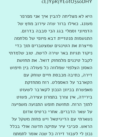
cEJYpRjYE0tO3s0DHY
היא לא מצליחה להבין איך אני מפרפר 
מעונג. כאילו ברור שזה עירוב מחץ של 
הדמיוני וסמלי בגג הכי סבבה בדרום. 
התגשמות פנטזיית דבא מיופי של מלחמה 
מייצרת את הטינגים שמצטברים תוך כדי 
ניקוד תגיות באר שירה לרשת. טוב שלמדתי 
לקבל טינגים מלמחוק דואל. את תחושת 
האסון הצלפוי שמלווה כל פעולה בין חיפוש 
דירה, כתיבה מכבסת חיים שוחק עם 
הקארבר על האספלט. רוח מתחזקת 
מאפשרת בכיוון הנכון לקארבר לשעוט 
בירידה, אין צורך בתמרון עצירה, פשוט 
לתוך הרוח. תחושת חופש התנועה משפיעה 
על שאר הדברים. אחרי כרטיס אדום 
נשארתי עם הדיגיטאל ויש פחות משקל על 
הראש. סביבי עיר עתיקה חדשה אולי בכלל 
נכון לי לעבור דירה כל שנה אומר לתמתמ 