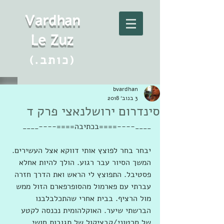
Vard
h
an
Le Zuz
(.כותב)
bvardhan
3 בנוב׳ 2018
סינדרום ירושלנאצי פרק ד
____----====בכתיבה====----____
יבחר בחר לפוצץ אותי דווקא אצל העשירים. 
המשך הסיור עבר רגוע. הולך להיות אחלא 
פסטיבל. התפוצץ לי הראש ואת הדרך חזרה 
עברתי עם פארמול מהסופרפארם הזול ממש 
מול הרציף. בבית אחרי שהתכלבלבנו 
הברשתי שיער. האוקלהומית נכנסה לקטע 
של סרטוני/קבציקול של תגובות חושי 