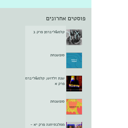
פוסטים אחרונים
קלמ&ליברמן פרק ב
סופשנחת
שנת זלדוש; קלמ&ליברמן
פרק א
סופשנחת
ממלכתיחגה פרק יא -