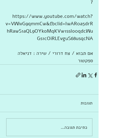
7
https://www.youtube.com/watch?
v=VWivG9qmmCw&fbclid=IwAR0a5drR
hRawS1aQL9OYkoMqKVw1ssIo0qdcWu
Gs1cOiRLEvguS68usqcNA
אם תבוא / צח דרורי / שירה : דניאלה 
ספקטור
תגובות
כתיבת תגובה...