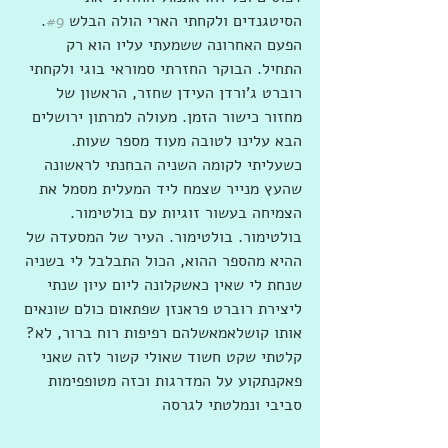
הסיטגנדים ולקחתי הארי הולה הבלש 
#9
. 
הפעם האחרונה ששמעתי עליו הוא רק 
התחיל. הבוקר החזרתי סמוראי בוגי ולקחתי 
רוברט ג'ורדן העידן שחזר, הראשון של 
מחזור כישור הזמן. מעולה למרתון ירושלים 
הבא עלינו לטובה מעוד מספר שעות. 
כשעליתי לקומה השניה הבחנתי לראשונה 
שהעץ מנייר שצמח ליד המעלית מסמל את 
הצמיחה בעשור זוגיות עם בולטימור. 
בולטימור. בולטימור. העיר של המסעדה של 
ההיא מהספר ההוא, הכול התבלבל לי בשניה 
שנחת לי שאין כאשקלונה ליום עיון שנתי 
ליצירת רוברט פראנזן שפתאום כולם שונאים 
אותו קושלאמאשלהם רפיפות רוח ברור, לא? 
קלטתי שקט חשוד שאולי קשור לזה שאני 
פאקנתקוע על המדרגות וכזה מטופפימות 
סביבי ונמלטתי לגרסה 