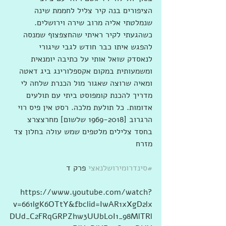
הציפורים בנה קיר צליל לחממת שינה 
שנמלטתי אליה מרוב שירה וירושלים. 
כשהגעתי לקיר ראיתי שהחצפצוף שמנסה 
להפגש איתו כבר חודש לגבי שיגורי 
לנאסדק שואל אותי על כתיבה יומנאית 
ומשמעותית במקום אקספלורינג ביג דאטה 
ומאיה שרוצה שאגור מול הכנרת שלחה לי 
מדריך להכנת קומפוסט ביתי עם תולעים 
אדומות. כל תולעת מלכה. רסט אין פיס רוי 
הרגרוב [1969-2018 שלשום] מחרצצרצ 
בחסד צלילים מלטפים שמש עולה בחלון צד 
מזרח
#סינדרומירושלנאצי
 פרק ד
https://www.youtube.com/watch?
v=661lgK6OTtY&fbclid=IwAR1xXgD2lx
DUd_C2FRqGRPZhw3UUbL0I1_98MlTRl