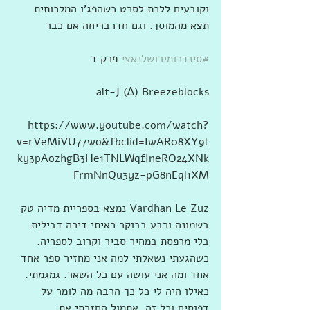
וקובעים ללכת לסרט כשהפג'ו המלכותית 
תצא מהמוסך. וגם חדרבריחה אם כבר
#סינדרומירושלנאצי
 פרק ד
alt-J (∆) Breezeblocks
https://www.youtube.com/watch?
v=rVeMiVU77wo&fbclid=IwAR08XY9t
ky3pAozhgB3He1TNLWqfIneRO24XNk
FrmNnQu3yz-pG8nEql1XM
בשמונה ורבע בבוקר ראיתי דירה דבילית 
בלי מרפסת במחיר סביר וקרוב לספריה. 
כשהגעתי נשאלתי למה אני מחזיר ספר אחד 
אחד ומה אני עושה עם כל השאר. גמגמתי. 
כאילו היה לי כל כך הרבה מה לומר על 
דפוסים וכל זה. אתמול החזרתי את 