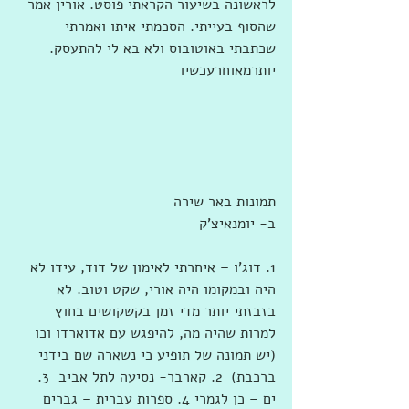
לראשונה בשיעור הקראתי פוסט. אורין אמר 
שהסוף בעייתי. הסכמתי איתו ואמרתי 
שכתבתי באוטובוס ולא בא לי להתעסק. 
יותרמאוחרעכשיו
תמונות באר שירה
ב- יומנאיצ'ק
1. דוג'ו – איחרתי לאימון של דוד, עידו לא 
היה ובמקומו היה אורי, שקט וטוב. לא 
בזבזתי יותר מדי זמן בקשקושים בחוץ 
למרות שהיה מה, להיפגש עם אדוארדו וכו 
(יש תמונה של תופיע כי נשארה שם בידני 
ברכבת)  2. קארבר- נסיעה לתל אביב  3. 
ים – כן לגמרי 4. ספרות עברית – גברים 