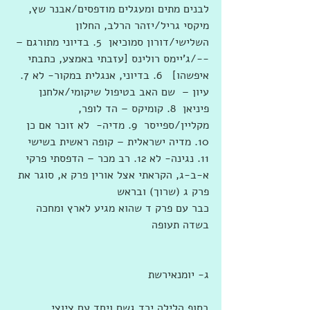
לבנים מתים ומעגלים מודפסים/אבנר שץ, 
מיקסי גריל/יזהר הרלב, החלון 
השלישי/דורון סמוכיאן  5. בדיוני מתורגם – 
--/ג'יימס רולינס [עזבתי באמצע, כתבתי 
איפשהו]   6. בדיוני, אנגלית במקור- לא 7. 
עיון –  שם האב בטיפול שיקומי/אלחנן 
פיניאן  8. קומיקס – הד לופר, 
מקליין/ספייסר  9. מדיה-  לא זוכר אם כן  
10. מדיה ישראלית – קופה ראשית בשישי  
11. נגינה- לא 12. רב מכר – הדפסתי פרקי 
א-ב-ג, הקראתי אצל אורין פרק א, סוגר את 
פרק ג (שרוך) ובראש 
כבר עם פרק ד שהוא מגיע לארץ ומחכה 
בשדה תעופה
ג- יומנאירשת
בסוף הלילה ירד גשם ויחד עם ציוצי 