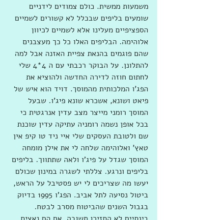
משמעות ממשית. כולם צמודים לידניים 
שומעים בליפים שבכלל לא קשורים לשמיים 
הספציפיים מעלינו אלא לשמיים לכיוון 
אלוהימה. הבליפים האלו כל כך מעצבנים 
שהם פוגמים בהנאת צפיית האזנה אבל למה 
להתלונן. על הבוקר רכבתי עם ה 4*4 שלי 
לחתום חוזה לדירה החדשה ולהוציא את 
הפג'ו המלכותית מהמוסך. דויד הוא איש של 
פיאט ושונא, אשכרא שונא פיג'ו. שבעל 
המוסך רומני מייצר מצב עדין אנרגטית כי 
בכל אופן נשמה רומניה עתיקה עדין שוכנת 
שם ולטובת העסקים שלי איי ניד טו קיפ אין 
טאץ' ואלוהימה שלחה לי את אילן מומחה 
המוסך שגדל על פיג'ו ולאה שתתווך. בליפים 
בליפים ונרגע. צללתי לשגרה במינון שכולם 
יעשו מה שצריכים לי יש פסטיבל על הראש, 
ביטול נסיעה לתל אביב. הפג'ו 1995 בדיוק 
בגבול השנים שהביטוח מסרב לבטח. 
בינתיים לא החזירו תשובה. אם הם נאצים 