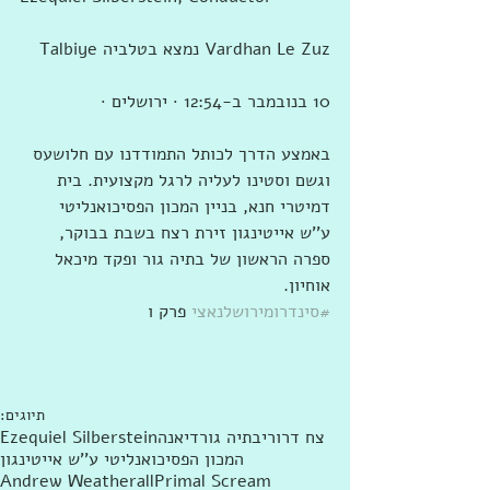
באמצע הדרך לכותל התמודדנו עם חלושעס 
וגשם וסטינו לעליה לרגל מקצועית. בית 
דמיטרי חנא, בניין המכון הפסיכואנליטי 
ע''ש אייטינגון זירת רצח בשבת בבוקר, 
ספרה הראשון של בתיה גור ופקד מיכאל 
אוחיון.
#סינדרומירושלנאצי
 פרק ו
תיוגים:
צח דרורי
בתיה גור
דיאנה
Ezequiel Silberstein
המכון הפסיכואנליטי ע''ש אייטינגון
Andrew Weatherall
Primal Scream