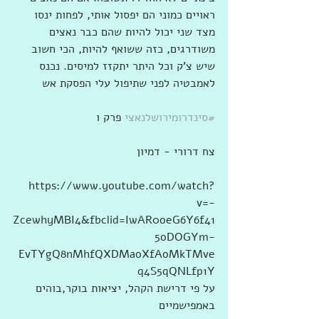
ראויים כמוני הם יפסול אותי, לפחות ינסו 
מצד שני יכול להיות שהם כבר נאצים 
משודרגים, כזה ששואף להיות, הכי חשוב 
שיש צ'ק וכל היתר יתקזז למיסים. נכנס 
לאמבטיה לפני שתיפול עלי הפסקת אש 
#סינדרומירושלנאצי
 פרק ו
צח דרורי - דמיון
https://www.youtube.com/watch?
v=-
ZcewhyMBI4&fbclid=IwAR0oeG6Y6f41
5oDOGYm-
EvTYgQ8nMhfQXDMaoXfAoMkTMve
q4S5qQNLfp1Y
על פי דרישת הקהל, יציאות בוקר,בוהים 
באמפישמיים