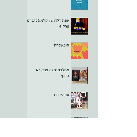
שנת זלדוש; קלמ&ליברמן
פרק א
סופשנחת
ממלכתיחגה פרק יא -
הסוף
סופשנחת
סופשנחת