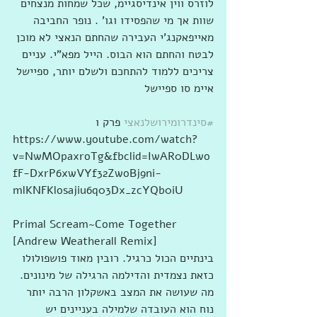
לוזרס ווין אינדיסגיימ, שכל שמחות מנצחים 
שוות אך מי שהפסידו וגו' . נופר החביבה 
מאייפאקנג'י העבירה שהחתם הנאצי לא מוכן 
לבטח והחתם הוא הבוס. הייל מפא"י. עניים 
צריכים ללמוד להתחכם ולשלם יותר, ספיישל 
איימ סו ספיישל
#סינדרומירושלנאצי
 פרק ו
https://www.youtube.com/watch?
v=NwMOpaxroTg&fbclid=IwAR0DLwo
fF-DxrP6xwVYf32ZwoBj9ni-
mlKNFKlosajiu6q03Dx_zcYQb0iU
Primal Scream~Come Together 
[Andrew Weatherall Remix]
בינתיים הכול כרגיל. רובין מאוד פושפולולו 
כזאת נצמדית והדילמה הרגילה של מינונים. 
מה שעושה את המצב באשקלון הרבה יותר 
נוח הוא העובדה שלמילה בעניינים יש 