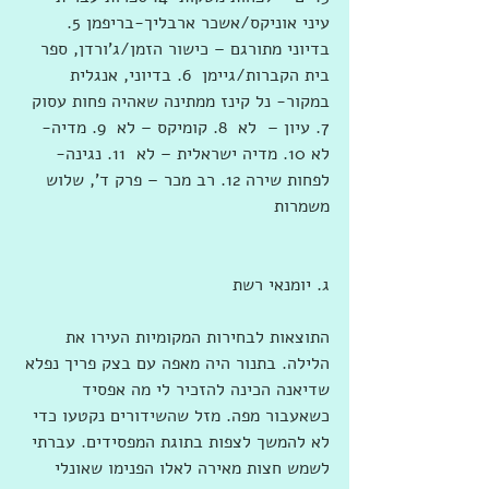
עיני אוניקס/אשכר ארבליך-בריפמן 5. 
בדיוני מתורגם – כישור הזמן/ג'ורדן, ספר 
בית הקברות/גיימן  6. בדיוני, אנגלית 
במקור- נל קינז ממתינה שאהיה פחות עסוק 
7. עיון –  לא  8. קומיקס – לא  9. מדיה-  
לא 10. מדיה ישראלית – לא  11. נגינה- 
לפחות שירה 12. רב מכר – פרק ד', שלוש 
משמרות 
ג. יומנאי רשת
התוצאות לבחירות המקומיות העירו את 
הלילה. בתנור היה מאפה עם בצק פריך נפלא 
שדיאנה הכינה להזכיר לי מה אפסיד 
כשאעבור מפה. מזל שהשידורים נקטעו כדי 
לא להמשך לצפות בתוגת המפסידים. עברתי 
לשמש חצות מאירה לאלו הפנימו שאונלי 