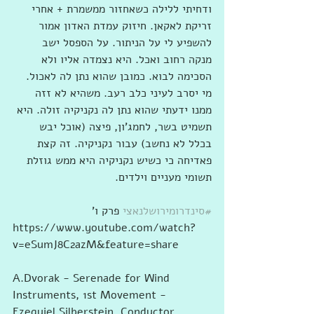
ודחיתי ללילה כשאחזור ממשמרת + אחרי 
זריקת לאקאן. חיזוק עמדת האדון אמור 
להשפיע לי על הניתור. על הספסל ישב 
מנקה רחוב ואכל. היא נצמדה אליו ולא 
הסכימה לבוא. כמובן שהוא נתן לה לאכול. 
מי יסרב לעיני כלב רעב. משהיא לא זזה 
ממנו ידעתי שהוא נתן לה נקניקיה זולה. היא 
תשמיט בשר, לחמג'ון, פיצה (אוכל יבש 
בכלל לא נחשב) עבור נקניקיה. זה קצת 
פאדיחה כי כשיש נקניקיה היא ממש גוזלת 
תשומי מעניים וילדים. 
#סינדרומירושלנאצי
 פרק ו'
https://www.youtube.com/watch?
v=eSumJ8C2azM&feature=share
A.Dvorak - Serenade for Wind 
Instruments, 1st Movement - 
Ezequiel Silberstein, Conductor