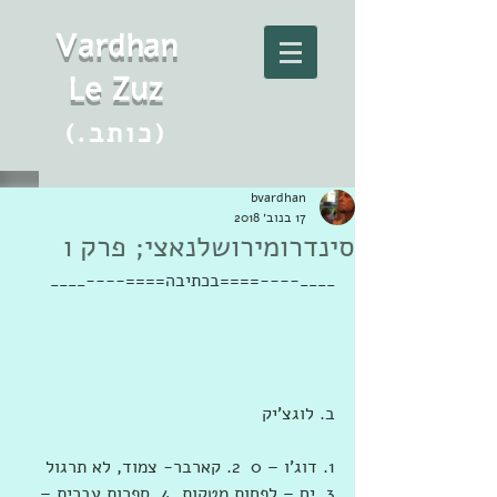
Vard
h
an
Le Zuz
(.כותב)
bvardhan
17 בנוב׳ 2018
סינדרומירושלנאצי; פרק ו
____----====בכתיבה====----____
ב. לוגצ'יק
1. דוג'ו – 0  2. קארבר- צמוד, לא תרגול  
3. ים – לפחות מטקות  4. ספרות עברית – 