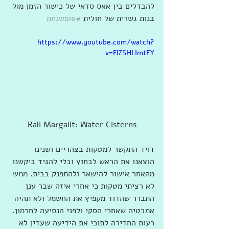
להבדלים בין אאס סדאי של כישור הזמן מול 
בנות גשרית של חולית 
#סופשנחת
https://www.youtube.com/watch?
v=FlZSHLImtFY
Rali Margalit: Water Cisterns
דויד התקשר למטקות בצהריים ושנינו 
הוצאנו את הראש לבחוץ ובלי להגיד ביקשנו 
מהאחר אישור להישאר ולהתפנק בבית. ממש 
לא רציתי מטקות כי אחרי איזה שבר ענן 
התברר שהדוד מקפיץ את החשמל ולא תהיה 
אמבטיה שאחרי הסקי ולפני הנסיעה לחרמון. 
רעות החדירה לתוכי את הידיעה שעדין לא 