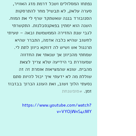
נפתחו המסלולים ושכל דרמת מזג האוויר, 
סערה עלאק, לא תבשיל מחר להתרסקות 
הסנובורד בננה שאשתקד שרף לי את המוח. 
השנה הוא ימתין בפאקנסבלנות. התקשרתי 
לגבי שנת החזירה הממשמשת ובאה – טעיתי 
לחשוב שהיא כלבה אדמה, התברר שהיא 
תרנגול אש ושיש לה דווקא כיוון לתת לי. 
שמחתי מהכיוון אך שנאתי את החדווה 
שמעוררת בי הידיעה שלא צריך לצאת 
מהבית. שונא שהמציאות אומרת זה זה 
שוללת מה לא ידעתי איך יכול להיות סתם 
נסעתי הלוך ושוב, ואת העונג הכרוך בבזבוז 
זמן. 
#סופשנחת
https://www.youtube.com/watch?
v=VYOjWnS4cMY