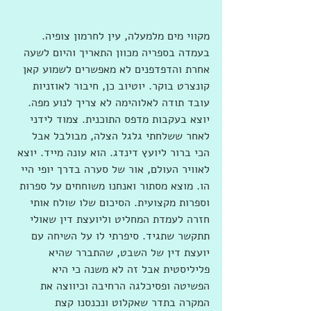
מקווי מים מלמעלה, עין לחרמון צופיה. 
בעמדה בספריה מכוון התאריך והיום לשעה 
אחרת והדפדפנים לא מאפשרים לשמוע קאן 
קונצרט בוקר. יוטיוב כן, חיבור לאוזניות 
עובד תודה לאלוהימה לא צריך לנוע מפה. 
יוצא בעקבות מדפס התוכנית. צמוד לידני 
לאחר ששלחתי גלגל הצלה, מבולבל אבל 
הכי ברור ליועץ דינדג. הוא עונה מייד. יוצא 
לאוויר העולם, אור של סערה בדרך יופי היי 
הו. מוצא מסתור ואנחנו משוחחים על ספרות 
וספרות מקצועית. הסיכום שלו שולח אותי 
חזרה לעמדת המחליט וליועצת דין שאולי 
תתקשר שתגיד. סיפרתי לו על השיחה עם 
יועצת דין של השבט, שהתברר שהיא 
פליליסטית אבל זה לא משנה כי היא 
הפשיטה ופסיכלגה הרחיבה וכיווצה את 
המקרה בתדר שאקלוט ונכנסנו קצת 