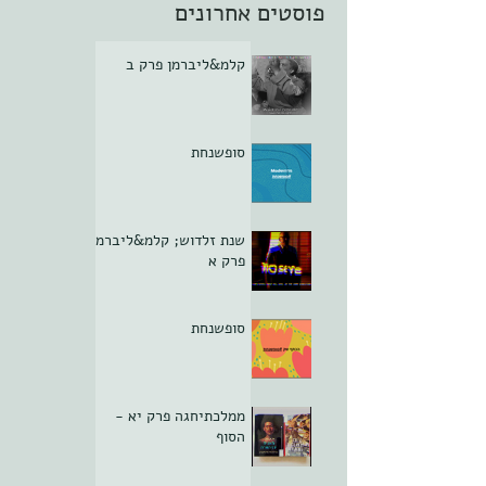
פוסטים אחרונים
קלמ&ליברמן פרק ב
סופשנחת
שנת זלדוש; קלמ&ליברמן
פרק א
סופשנחת
ממלכתיחגה פרק יא -
הסוף