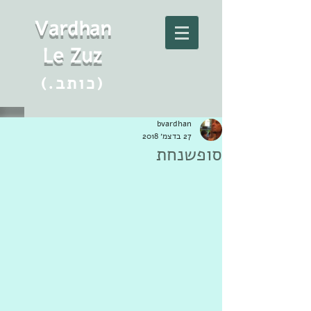
Vard
h
an
Le Zuz
(.כותב)
bvardhan
27 בדצמ׳ 2018
סופשנחת