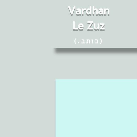
Vard
h
an
Le Zuz
(.כותב)