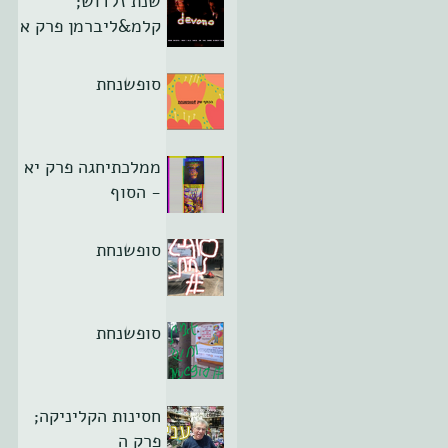
שנת זלדוש;
קלמ&ליברמן פרק א
סופשנחת
ממלכתיחגה פרק יא
- הסוף
סופשנחת
סופשנחת
חסינות הקליניקה;
פרק ה