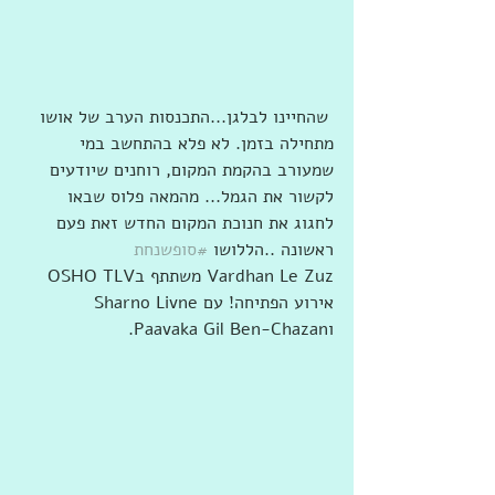
 שהחיינו לבלגן...התכנסות הערב של אושו 
מתחילה בזמן. לא פלא בהתחשב במי 
שמעורב בהקמת המקום, רוחנים שיודעים 
לקשור את הגמל... מהמאה פלוס שבאו 
לחגוג את חנוכת המקום החדש זאת פעם 
ראשונה ..הללושו 
#סופשנחת
‏‎Vardhan Le Zuz‎‏ ‏‏משתתף ב‏OSHO TLV 
אירוע הפתיחה!‏ עם ‏‎Sharno Livne‎‏ 
ו‏‎Paavaka Gil Ben-Chazan‎‏.