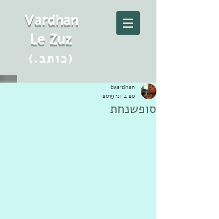
Vard
h
an
Le Zuz
(.כותב)
bvardhan
20 ביוני 2019
סופשנחת