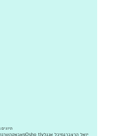
תיוגים:
יואל הרצברג
מיכל אנגל
Osho tlv
פאבאקה
שרנו