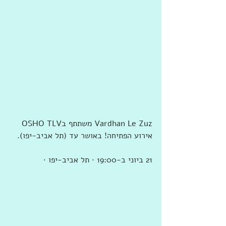
‏‎Vardhan Le Zuz‎‏ ‏‏משתתף ב‏OSHO TLV 
אירוע הפתיחה!‏ ב‏אושר עד (תל אביב-יפו)‏.