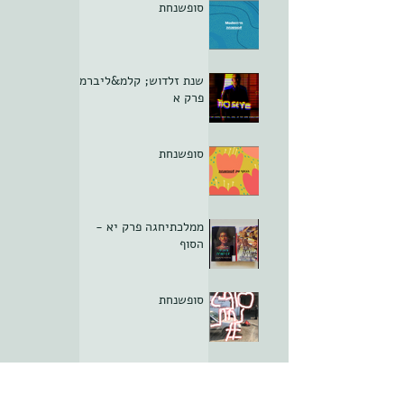
סופשנחת
שנת זלדוש; קלמ&ליברמן
פרק א
סופשנחת
ממלכתיחגה פרק יא -
הסוף
סופשנחת
סופשנחת