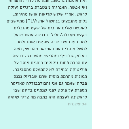
זאת אומנות נרכשת, אתה מת לזוז להתפרש 
ואי אפשר. האנרגיה מצטברת ברגלים ועולה 
לראש. אחרי שלוש קריאות אושו מהירות, 
גלים מתנפצים בנחשול אושוTLV] מתיישבים 
לאינטרוואלים ארוכים של שקט מתובלים 
בקצת טאבלה/חליל. בדרשה אושו נשאל 
למה הוא חושב שכה שונאים אותו ולמה 
למשל אוהבים את ראמנאה מהרישי, מאה 
באבא, גורדייף ומהרישי מהש יוגי. דרשה 
עם הרבה פחות זיקוקים רוחנים ויותר על 
פוליטיקה ובחירה לא להתעלם מהסביבה. 
תמונות מהרמת כוסית שרנו שבדיוק נכנס 
פבקה שאמר גם אני והכולכבודלה טאריקה 
מספרת על פוסט לפני שנתיים בדיוק שבו 
לראשונה לעצמה היא כתבה מה צריך שיהיה 
#סופשנחת