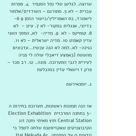
שרוצה. לגלשן שלי נפל הסנפיר  4. ספרות 
עברית – לא 5. מתורגם – השודדים/אלמור 
ליאונרד, כס האמרילין/כישור הזמן 9 6- 
בדיוני, אנגלית במקור- לא 7. עיון –  לא  
8. קומיקס - לא  9. מדיה-  לא, המסך השני 
עדין קאפוט 10. מדיה ישראלית – לא 11. 
נגינה- לא..למה לא הנה עכשיו...עדכונים 
מהשטח [באמצע דיאבלי עולה לי פניה 
לעירית לגבי התערוכה. פונה.. 12. רב מכר – 
פרק ז ויטאלי עדין במובלעת
ג. יומנאירשת
‏‎אז הנה תמונות ראשונות, תערוכת בחירות ה 
-3 בתחנה המרכזית Election Exhabition 
Central Station חוץ מאיתי וחנה זוג 
הקיבוצניקים שאקזיסטנס שלחה לטפל בי 
יודעים 0 על הפתיחה. Itai Nekuda Ar 