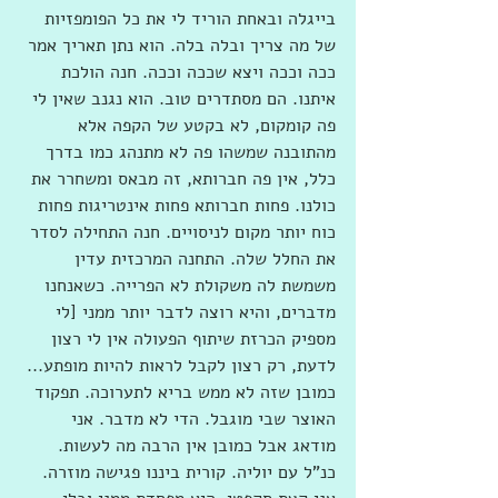
בייגלה ובאחת הוריד לי את כל הפומפזיות 
של מה צריך ובלה בלה. הוא נתן תאריך אמר 
ככה וככה ויצא שככה וככה. חנה הולכת 
איתנו. הם מסתדרים טוב. הוא נגנב שאין לי 
פה קומקום, לא בקטע של הקפה אלא 
מהתובנה שמשהו פה לא מתנהג כמו בדרך 
כלל, אין פה חברותא, זה מבאס ומשחרר את 
כולנו. פחות חברותא פחות אינטריגות פחות 
כוח יותר מקום לניסויים. חנה התחילה לסדר 
את החלל שלה. התחנה המרכזית עדין 
משמשת לה משקולת לא הפרייה. כשאנחנו 
מדברים, והיא רוצה לדבר יותר ממני [לי 
מספיק הכרזת שיתוף הפעולה אין לי רצון 
לדעת, רק רצון לקבל לראות להיות מופתע... 
כמובן שזה לא ממש בריא לתערוכה. תפקוד 
האוצר שבי מוגבל. הדי לא מדבר. אני 
מודאג אבל כמובן אין הרבה מה לעשות. 
כנ"ל עם יוליה. קורית ביננו פגישה מוזרה. 