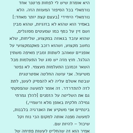
היא אומרת שיש לי לפחות פרטנר אחד 
נורמאלי בכל הסיפור המעוות הזה. הלא 
נורמאלי היחידי [בעצם קצת יותר מאחד:] 
באמיר הוא שהוא לא בזוגיות, שהוא מבין 
ושם זין על כסף כמו שמעטים מסוגלים, 
שהוא עובד בגאווה במקצוע, שליחות, שלא 
נחשב מקצוע, ושהוא רוכב פאקנמקצועי על 
אופניים שאוהב לשתות ומבין מאיפה משתין 
הגלגל. חוץ מזה יש סוג של התעלמות מכל 
השאר וכמובן התעלמות מעצמי. לא נפטר 
משיעול. אני עושה החלטה אסטרטגית 
שבטח אשלם עליה לא להפסיק לעשן, לתת 
לזה להתדרדר. זה אומר למעשה שהפסקתי 
גם את השליטה על הזמנים [להלן גמרתי 
גמילה חלקית באופן מלא ורשמי^,)
בינתיים אני משקיע את האנרגיה בלבנות, 
למעשה מפנה אותה למקום הכי נוח וקל 
שיכול – להיות שם.
אמיר הוא זה שהחליט לעשות פתיחה של 