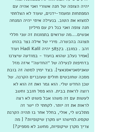
יהיה הצופה של חנה אשורי ואני אהיה עם 
המפתחות ומעמד-ידנים, שעוד לא הצלחתי 
למצוא את הטוב. בנעילה איתי יהיה המנחה 
חנה צופה ואני כנל רק עם מיליון 
אנשים....מה שרואים בתמונות זה שני חללי 
תצוגה בהכשרה. מירי של אילה נצר בהוט 
זהב . כמובן. ב5837 יהיה Hadi Kalil ועוד 
[אמיר נעלב שהוא בועוד - במודעה שיצרנו 
בדחיפות לנעילה של ׳׳החדשה׳׳ איזה מזל 
שאניסאניאסנאצי]. בצד ימין למטה זה בובת 
מסכה שחובשים חולים שעוברים הקרנה. של 
שכן החדש שלי. הוא גמר ואת זה הוא לא 
רוצה לראות בבית. הוא פסל חובב וחשב 
לעשות עם זה משהו אבל פשוט לא רצה 
לראות את זה יותר. לקחתי לו ישר זה 
מתלבש לי, אולי, בחלל אחר בו תהיה הקרנת 
טקסט.למישהו יש מקרן שיקופיות? [ מה 
צריך מקרן שיקופיות, מחשב לא מספיק?] 