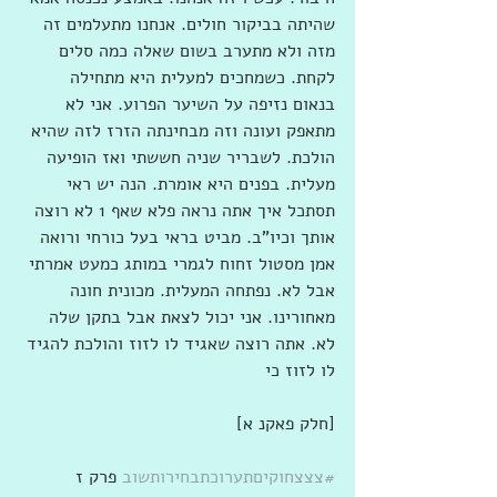
שהיתה בביקור חולים. אנחנו מתעלמים זה 
מזה ולא מתערב בשום שאלה כמה סלים 
לקחת. כשמחכים למעלית היא מתחילה 
בנאום נזיפה על השיער הפרוע. אני לא 
מתאפק ועונה וזה מבחינתה הזרז לזה שהיא 
הולכת. לשבריר שניה חששתי ואז הופיעה 
מעלית. בפנים היא אומרת. הנה יש ראי 
תסתכל איך אתה נראה פלא שאף 1 לא רוצה 
אותך וכיו"ב. מביט בראי בעל כורחי ורואה 
אמן מסטול זחוח לגמרי במותג כמעט אמרתי 
אבל לא. נפתחה המעלית. מכונית חונה 
מאחורינו. אני יכול לצאת אבל בתקן שלה 
לא. אתה רוצה שאגיד לו לזוז והולכת להגיד 
לו לזוז כי
[חלק פאקנ א]
#צצצחוקיםתערוכתבחירותשוב
 פרק ז