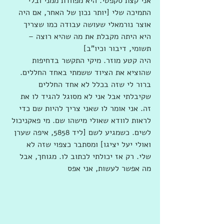
אני קצת סקפטי. היא מפחדת ממני ובלי 
התמיכה שלי [יותר נכון של האחר, אם היה 
אוצר נורמאלי שעושה עבודה כמו שצריך 
היא היתה מקבלת את מה שהיא רוצה – 
תשומי, דיבור וכיו"ב]
היה קטע מוזר. מיקי התקשר בדחיפות 
שהוציא את הציוד ששמתי באחד החללים. 
ברור לי שזה בכלל לא אחד החללים 
שקיבלתי אבל אני לא מסוגל להגיד לו את 
זה. אני אומר לו שאני צריך להיות שם כדי 
לראות לוודא שאולי מישהו שם. מי פאקניכול 
לשים. כשמגיע לשם [ליד 5858, איפה שערן 
ואולי יעל יציגו] ומסתבר כצפוי שזה לא 
שלי. רק אז יכולתי לכתוב לו. מגוחך, אבל 
מה אפשר לעשות, אני אפס