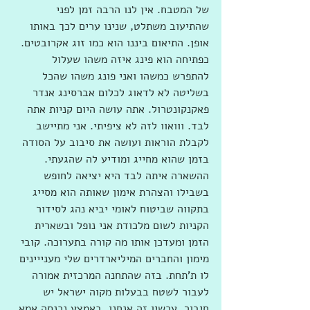
של המטבח. אין לנו הרבה זמן לפני 
שהתיעוב משתלט, שנינו ערים לכך באותו 
אופן. התיאום ביננו הוא כמו זוג אקרובטים. 
כפתיחה הוא פינג איזה משהו שעלול 
להתפרש כמשהו ואני פונג משהו שהכל 
בשליטה לא לדאוג לכלום אברסינג אנדר 
פאקנקונטרול. אתה עושה היום קניות אתה 
לבד. ווואוו לזה לא ציפיתי. אני מתיישב 
לקבלת הוראות ועושה את סיבוב על הסודה 
בזמן שהוא מחייג ומודיע לה שהגעתי. 
ההשארה איתה לבד היא יציאה לחופש 
בשבילו והצהרת אימון שאותה הוא מסייג 
בתקווה שביטוח לאומי יביא נהג לסידור 
הקניות לשום מלכודת אני נופל ובשארית 
הזמן ומעדכן אותו מה קורה בתערוכה. קובי 
מימון והחברים המיליארדרים שלי מענייינים 
לו ת'תחת. בזה שהתחנה המרכזית אמורה 
לעבור לשטח בבעלות מקוה ישראל יש 
חיבור. עכשיו זה אנחנו. באמצע נכנסה אמא 