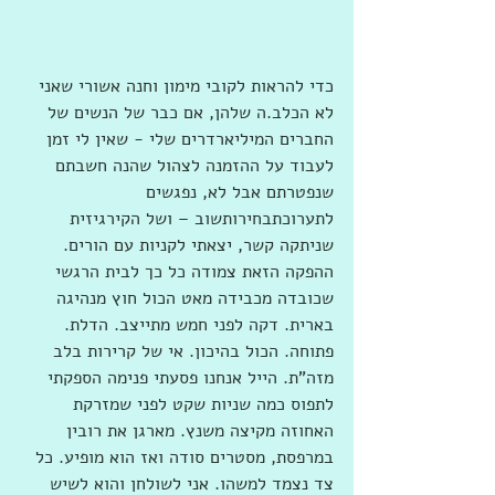
כדי להראות לקובי מימון וחנה אשורי שאני 
לא הכלב.ה שלהן, אם כבר של הנשים של 
החברים המיליארדרים שלי - שאין לי זמן 
לעבוד על ההזמנה לצהול שהנה חשבתם 
שנפטרתם אבל לא, נפגשים 
לתערוכתבחירותשוב – ושל הקירגיזית 
שניתקה קשר, יצאתי לקניות עם הורים. 
ההפקה הזאת צמודה כל כך לבית הרגשי 
שכובדה מכבידה מאט הכול חוץ מנהיגה 
בארית. דקה לפני חמש מתייצב. הדלת. 
פתוחה. הכול בהיכון. אי של קרירות בלב 
מזה"ת. הייל אנחנו פסעתי פנימה הספקתי 
לתפוס כמה שניות שקט לפני שמזרקת 
האחוזה מקיצה משנץ. מארגן את רובין 
במרפסת, מסטרים סודה ואז הוא מופיע. כל 
צד נצמד למשהו. אני לשולחן והוא לשיש 