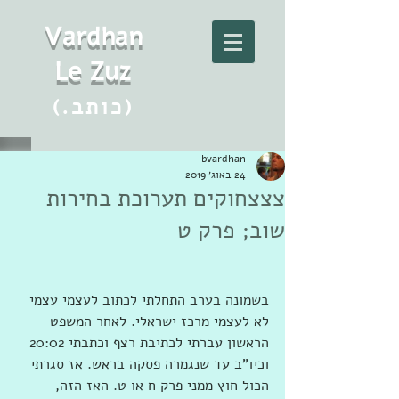
Vard
h
an
Le Zuz
(.כותב)
bvardhan
24 באוג׳ 2019
צצצחוקים תערוכת בחירות
שוב; פרק ט
בשמונה בערב התחלתי לכתוב לעצמי עצמי 
לא לעצמי מרכז ישראלי. לאחר המשפט 
הראשון עברתי לכתיבת רצף וכתבתי 20:02  
וכיו"ב עד שנגמרה פסקה בראש. אז סגרתי 
הכול חוץ ממני פרק ח או ט. האז הזה, 