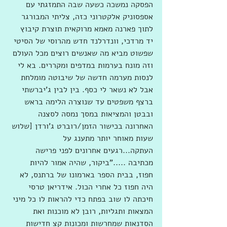
הפסקה נמשכה כשעה שבה התמזגתי עם 
אספסוניק אלקטרוני כזה, צליתי המבורגר 
לתוך פארנה מאמא מרוקאית תוצרת קיבוץ 
יד מרדכי, וונדרלנד חדש מהרוסי של הסיטי 
שפשוט מביא מה שאנשים רוצים מכל העולם 
וזה מונח בערמות במדפים ומקררים. בא לי 
לנסות מערמה חדשה של שיבוטה מומלחת 
אבל לא נשאר לי כסף. בין לבין ג'יברשתי 
ברצף משפטים עד שנוצרה הלימה בראש 
ובבטן והמציאות במסך נמסה לסצנה 
האחרונה בכישור הזמן/רוברט ג'ורדן [שלוש 
שעות מאוחר יותר מתענג על 
העתקה...רגעים אחרונים לפני פרישה 
מכתיבה ....."ביקור, שהיה אמור להיות 
חפוז, בבית הספר בארמונו של ברתנס, לא 
היה חפוז כל אחרי הכול. אידריאן טרסי 
חיכתה לו שוב בפתח כדי להראות לו כל מיני 
המצאות ותגליות, רובן לא מוכנות ואת 
הסדנאות שמחרשות ומכונות קצ חדישות 