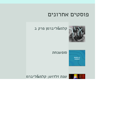
פוסטים אחרונים
קלמ&ליברמן פרק ב
סופשנחת
שנת זלדוש; קלמ&ליברמן
פרק א
סופשנחת
ממלכתיחגה פרק יא -
הסוף