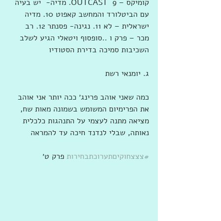
קומיקס – OUTCAST  9. מדיה-  יש בעיה 
עם הביטלורד והמחשב קאפוט 10. מדיה 
ישראלית – לא 11. נגינה- פסנתר 12. רב 
מכר – פרק ו ..סופסוף ויטאלי הגיע לשלב 
השכיבות סמיכה בדירת הסטודיו
ג. יומנאי רשת
כמה שאני אוהב פרינג׳ ככה יותר אני אוהב 
את הפרימיום המשומש בשמונה מאות שח, 
מציאה מתנה לעצמי על התנהגות כלכלית 
נאותה, שבלי לנדנד חיכה עד להמראה
#צצצחוקיםתערוכתבחירות
 פרק ט׳