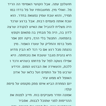
חושלוןן עתה. אבל הקושי האמיתי הה הריד 
פל. ואולי מין. מחשבותיו של פל נדדו כמו 
תמיד, והוא שכח שמין נמצאת בחדר. הוא 
שכח אותה פעמים רבות. אבל ברגע שרנד 
היה מצליח להוביל את האיש לנקודה שרצה 
לדון בה, היה פל מבחין בה פתאום וקופץ 
בהפתעה. התנצל בלי הרף, ניקה זמן אפר 
מעל כרסו והחליק על שערו האפור. מין 
נהנתה מכל רגע אם כי רנד לא הבין מדוע 
היא נהנית מגבר ששכח את נוכחותה. היא 
אפילו נשקה לפל על פדחתו כשהיא ורנד ו 
ללכת, והשאירה את הברנש המום. והידע 
שרכש פל על החמים ועל כלאו של אדון 
האופל לא ממש עזר.
יום המחרת הביא איתו פתק מקומט על פיסת 
קלף:
אמונה וסדר מעניקים כוח. חייב לפנות את 
ההריסות לפני שתוכל לבנות. אסביר 