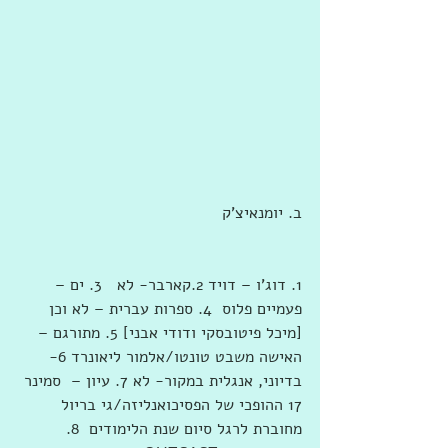
ב. יומנאיצ'ק
1. דוג'ו – דויד 2.קארבר- לא   3. ים – 
פעמיים פלוס  4. ספרות עברית – לא וכן 
[מיכל פיטובסקי ודודי אבני] 5. מתורגם – 
האישה משבט טונטו/אלמור ליאונרד 6- 
בדיוני, אנגלית במקור- לא 7. עיון –  סמינר 
17 ההופכי של הפסיכואנליזה/גי בריול 
מחוברת לרגל סיום שנת הלימודים  8. 