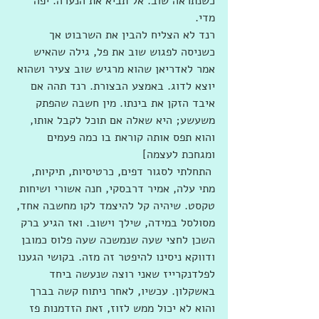
כשנתראה שוב. אל תביא את הנערה. יפה 
מדי.
רנד לא הצליח להבין את השרבוט אך 
כשניסה לפגוש שוב את פל, גילה שהאיש 
אמר לאדריאן שהוא מרגיש שוב צעיר ושהוא 
יוצא לדוג. באמצע הבצורת. רנד תהה אם 
איבד הזקן את בינתו. מין חשבה שהפתק 
משעשע; היא שאלה אם תוכל לקבל אותו, 
והוא תפס אותה קוראת בו כמה פעמים 
ומגחכת לעצמה]
 התחלתי לסגור דפים, כרטיסיות, תיקיות, 
מתי עלה, אמיר דרבסקי, חנה אשורי ושיחות 
טקסט. שיהיה קל להיצמד לקו מחשבה אחד, 
מסולסל במידה, שילך וישוב. ואז הגיע ברק 
השכן לחצי שעה שנמשכה שעה פלוס כמובן 
ודווקא ניסינו להיפטר זה מזה. בקושי הגענו 
לפלדנקרייז שאני רוצה שנעשה ביחד 
באשקלון. עכשיו, לאחר ניתוח קשה בברך 
והוא לא יכול ממש לזוז, זאת הזדמנות פז 