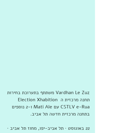
‏‎Vardhan Le Zuz‎‏ ‏‏משתתף ב‏תערוכת בחירות 
תחנה מרכזית ה Election Xhabition 
CSTLV e-Rua‏ עם ‏‎Mati Ale‎‏ ו-‏‏2‏ נוספים‏ 
ב‏תחנה מרכזית חדשה תל אביב‏.
22 באוגוסט · ‏תל אביב-יפו‏, ‏מחוז תל אביב‏ · 