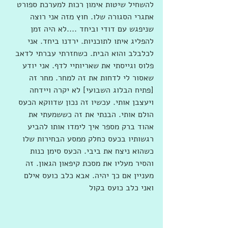
להשחיל שיטות אימון רכות למערכת ספורט 
אתגרי הסגורה שלו. חוץ מזה אני רוצה 
שניפגש עם דודי וביחד ....לא היה זמן 
להפליג איתו לתוכניות. ירדנו ביחד. אני 
לכלבלב והוא הבית. כשחזרתי עברתי לדאב 
פלוס וגייסתי את שאריותיי לדף. אני יודע 
שאסור לי לדחות את זה למחר. מחר זה 
[פתיח הבלוג השבועי] לא יקרה ויידחה 
ויעצבן אותי. עכשיו זה נכון שדווקא הכעס 
הולם אותי. הבנתי את זה כששמעתי את 
אהוד ברק מספר איך לימדו אותו להביע 
רגשותיו בכעס כחלק ממסע הבחירות שלו 
כשהוא ניצח את ביבי. הכעס סימן כנות 
והסיר מעליו את מסכת קיפאון הגאון. זה 
מעניין אם כך יהיה. אבא כלב כועס אילם 
ואני כלב כועס בקול