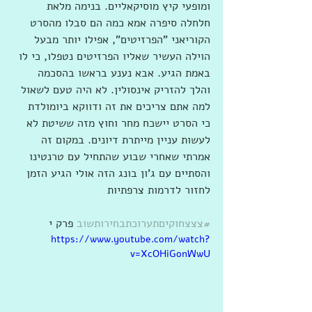
ומופעי קיץ מוסיקאליים. בנימה מלאת 
חלחלה סיפרה אמא כמה הם סבלו מהסרט 
הקוריאני "הפרזיטים", אפילו יותר מבעל 
הוילה העשיר שאליו הפרזיטים נטפלו, כי לו 
באמת הגיע. אבא נענע בראשו בהסכמה 
והלך להזריק אינסולין. לא היה טעם לשאול 
למה אתם צריכים את זה ודווקא ביומולדת 
כי הסרט יישכח מחר וחוץ מזה ששיטת לא 
לעשות עניין מייתרת דיונים. במקום זה 
אמרתי שאחרי שבוע שהתחיל עם טרנטינו 
והסתיים עם ג'ון בונג הזה אולי הגיע הזמן 
לחזור לדרמות צרפתיות
#צצצחוקיםתערוכתבחירותשוב
 פרק י
https://www.youtube.com/watch?
v=XcOHiGonWwU