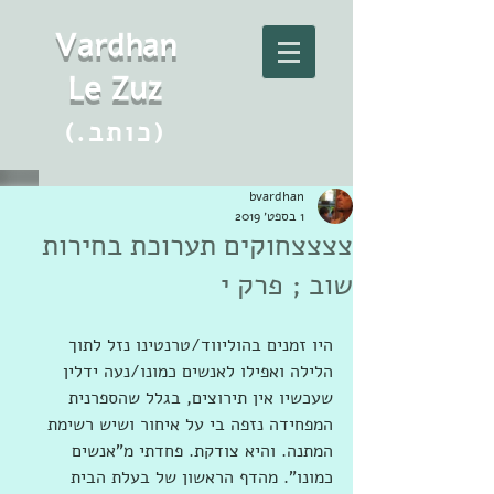
Vard
h
an
Le Zuz
(.כותב)
bvardhan
1 בספט׳ 2019
צצצצחוקים תערוכת בחירות
שוב ; פרק י
היו זמנים בהוליווד/טרנטינו נזל לתוך 
הלילה ואפילו לאנשים כמונו/נעה ידלין 
שעכשיו אין תירוצים, בגלל שהספרנית 
המפחידה נזפה בי על איחור ושיש רשימת 
המתנה. והיא צודקת. פחדתי מ"אנשים 
כמונו". מהדף הראשון של בעלת הבית 