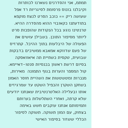
תמתמ, אני והסדרנים נשארנו לכותרות 
וקיבלנו בונוס פרסומת לסיגריות רד אפל 
שעושה ריק == כוכב הסרט לנצח מוקפא 
בתודעתנו כקאובוי ההוא מהסדרה ההיא. 
טרנטינו נוגע בכל הנקודות שהופכות סרט 
ליותר מסיפור התוכן. בשבילן עושים את 
הפעולה של היבלעות בתוך ההיכל. קתרזיס 
של פעם שדווקא אמאבא ממשיכים בדבקות 
שבועית, טקסית כשתיית תה איאוואסקה  
בסיום דרשת ראשון בכנסיות סנטו-דאיימא. 
קול המספר והערות בגוף התמונה  מאירות, 
מנכרות ומטשטשות את השהיית חוסר האמון  
בשחקן השקרן והכפיל השקט עד שמרגיזים 
אותו ובעלילה האלטרנטיבית שאנחנו יודעים 
שלא קרתה, ואחרי השתלשלות בערותם 
ותמימותם אנחנו עוקבים חשש באימה 
בצחוק, עם המון תשוקה. תשוקה לסיפור 
הכללי ששזור בסיפור האישי