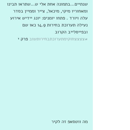
שנתיים...בתמונה אחת אלי ש...שתראו תבינו 
ומאחוריו מיקי, מיכאל, צייר וממיין בסדר 
עלה ויורד . פתחו יומנים: יונג יידיש אירוע 
נעילה תערוכת בחירות 14.9 כאו שם 
ובפייסלייב הקרוב 
#צצצצחוקימתערוכתבחירותשוב
 פרק י
מה ווטסאפ זה לקיר