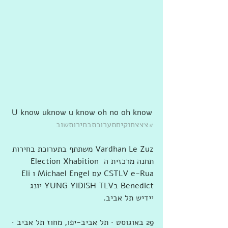
 U know uknow u know oh no oh know
#צצצחוקיםתערוכתבחירותשוב
‏‎Vardhan Le Zuz‎‏ ‏‏משתתף ב‏תערוכת בחירות 
תחנה מרכזית ה Election Xhabition 
CSTLV e-Rua‏ עם ‏‎Michael Engel‎‏ ו‏‎Eli 
Benedict‎‏ ב‏YUNG YiDiSH TLV יונג 
יידיש תל אביב‏.
29 באוגוסט · ‏תל אביב-יפו‏, ‏מחוז תל אביב‏ · 