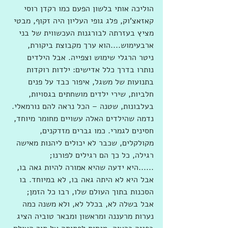
הוליכה אותי בלשון הפעם כמו רקדן רוסי 
קאזאצ'וק, פלג גופי העליון היה זקוף, מבטי 
מציץ בעזרתה לבורגנות העכשווית של בני 
ארבעימוש....הוא ערך מקבוצת ביקורת, 
ניטר הרגלי שימוש וצפייה. אבל הילדים 
נותרו בדרך כלל אדישים: ילדות רוקדות 
בתנועות של משגל, איפור כבד על פנים 
חלביות, שירי ילדים מושחתים בגסויות, 
בעלבונות, שטנה – הכל נראה להם נורמאלי. 
נדמה שהילדים האלה עשויים מחומר מיוחד, 
חסינים לגמרי. כמו גברים מזדקנים, 
מקולקלים, שכבר לא יכולים ליהנות מאישה 
רגילה, כל כך הם רגילים לפורנו;
......היא ידעה שהיא אמורה להיות גאה בו, 
אבל היא לא היתה גאה בו, לא במיוחד. בו 
הסכנות בתוך העולם שלו, רבו כל הזמן; 
אבל בשלה לא, בכלל לא, ולא משנה כמה 
נערות מרעננה ומראשון ומבאר טוביה הציג 