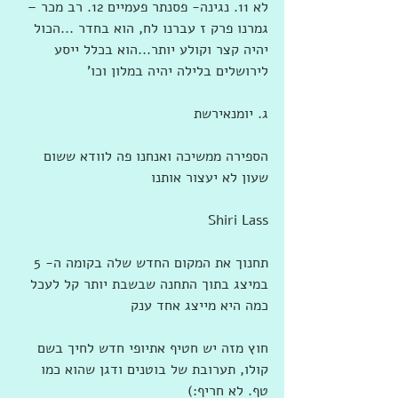
לא 11. נגינה- פסנתר פעמיים 12. רב מכר – 
גמרנו פרק ז עברנו לח, הוא בחדר ...הכול 
יהיה קצר וקולע יותר...הוא בכלל ייסע 
לירושלים בלילה יהיה במלון וכו'
ג. יומנאירשת
הספירה ממשיכה ואנחנו פה לוודא ששום 
שעון לא יעצור אותנו
Shiri Lass
תחנוך את המקום החדש שלה בקומה ה- 5 
במיצג בתוך התחנה שבשבת יותר קל לעכל 
כמה היא מייצג אחד ענק
חוץ מזה יש חטיף אתיופי חדש לחיך בשם 
קולו, תערובת של בוטנים ודגן שהוא כמו 
טף. לא חריף:)