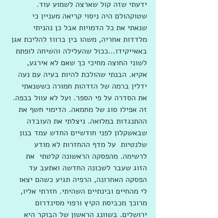
ידעתי שזה קול שארצה לשמוע עוד. 
שטוקהולם היה ניסוי קריאה מעניין כי 
שנאתי את כל הדמויות אבל כן נהניתי 
מלדדות אחריה, משהו בין ברווז להליכת אגן 
באאייקידו...ככול שהעלילה והשיחה לופתת 
לשוני החוצה מחיכי כך שאם לא אירגע, 
אקיא. הבנתי שהולכת להיות בעיה עם נעה 
ידלין ברמה של הזדהות חמורה כששנאתי 
את הסדרה על פי הספר. ועל לא עוול בכפה. 
זה אפילו סוג של מחמאה. הדימוי חשף את 
ההתנגדות במלואה. ניצלתי את העובדה 
שבאשקלון לפני חודשיים החדש עמד בנון 
שלנטיות  על מדף ההחזרות לא מודע 
לרשימה. מהפסקה הראשונה קלטתי  את 
הזוג שעבר לשכונה החדשה ואתעב עד 
הפסקה האחרונה, הרפיה תגיע כשהם יצאו 
לי מהחיים ובינתיים השהיתי. חזרתי אליו, 
מרוכך מכביסת הקיץ ורפוי מסינדרום 
ירושלים. בשוונג הראשון של הבוקר היא 