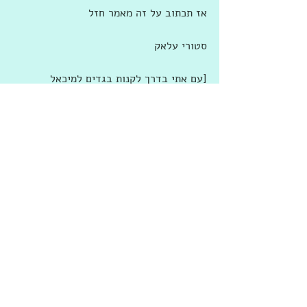
אז תכתוב על זה מאמר חזל
סטורי עלאק
[עם אתי בדרך לקנות בגדים למיכאל 
והאוויאנס לי, ואולי גם לו)
#צצצחוקימתערוכתבחירותשוב
 פרק י
תיוגים:
נעה ידלין
קוונטין טרנטינו
היו זמנים בהוליווד
אתי
Guil Ras
גיל ראס
Guil Bonstein
תגובות