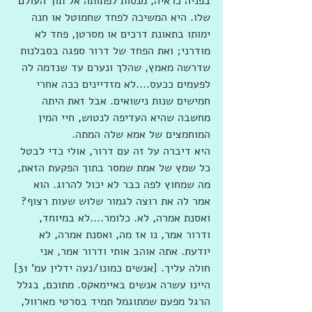
בפניה כראיה, מנסות לפתותה אל תוך העולם 
שלו. היא המשיכה לפחד שחמוטל או חנה 
ימותו בתאונת דרכים או מסרטן, פחד לא 
מודרני; ואת הפחד של דרור ספגה בסבלנות 
שדרשה מאמץ, שהלך ונערם עד שנדמה לה 
לפעמים ככעס....לא מזדיינים ככה אחרי 
חמישים שנות נישואים. אבל זאת היתה 
מחשבה שהיא העדיפה לנטוש, חיי המין 
המוחמצים של אמא שלה המתה.
היא דיברה על זה עם דרור, אולי כדי לבטל 
כל שמץ של אמת שמסר בתוך הפקעת הזאת, 
מה שמחוץ לפה כבר לא יכול להרוג. הוא 
אמר לה את רוצה לגמור שלוש שעות רצוף? 
ואסנת אמרה, לא. כלומר....לא במיוחד, 
ודרור אמר, נו אז מה, ואסנת אמרה, לא 
יודעת. אתה אוהב אותי ודרור אמר, אני 
חולה עליך. [אנשים כמונו/נעה ידלין עמ' 31]
היינו עשרה אנשים באיימאקס. מתוכם, בגלל 
הרגל מפעם שמתוגמל תמיד בסרטי מארוול, 