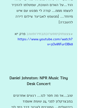
הוד...על האדם השוכח, שמטלתו להזכיר 
לעצמו מממ... קורה לי מפגש עם איש 
מיוחד... [מנשמץ לאביעד צילום דירה 
להשכרה]
#צצצחוקימתערוכתבחירותשוב
 פרק יא
https://www.youtube.com/watch?
v=3OvWFurOBk8
Daniel Johnston: NPR Music Tiny 
Desk Concert
טוב...אז מה חסר לנו... רגעים אחרונים 
במבצרקלון לפני 24 שעות אשפוז 
בירושלים... התוכנית לעבור דרך רמי לוי 