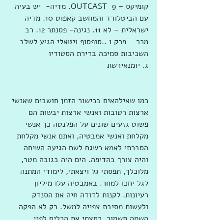
קומיקס – OUTCAST  9. מדיה-  יש בעיה 
עם הביטלורד והמחשב קאפוט 10. מדיה 
ישראלית – לא 11. נגינה- פסנתר 12. רב 
מכר – פרק ו ..סופסוף ויטאלי הגיע לשלב 
השכיבות סמיכה בדירת הסטודיו
ג. יומנאירשת
כמו שאילהאים בכישור הזמן חושבים שאנשי 
ארצות רטובות ואנשי ארצות יבשות הם 
פשוט גזעים שונים על הפלנטה כך אנשי 
מקלחת ואנשי אמבטיה, ואתם אנשי מקלחת 
הסברתי לאמא כשגם לשם הגיעה השיחה 
והיה צורך בהדיפה. הים היה בגובה מטר, 
מלוכלך, תפסתי גל ויצאתי, לימודי המתנה 
לגל יחכו למחר. באמבטיה עלו מיליון 
רעיונות. לקנות לדודה חיה את הסנדק 
ולעשות מסיבת צפייה למשל. רק לא הפקה 
השמה תשמור. רחצתי את הכלים לפני, 