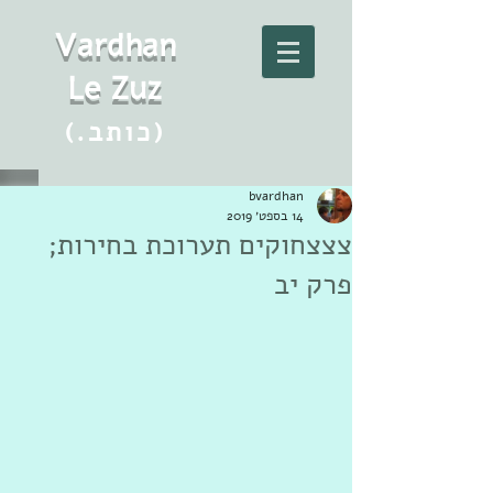
Vard
h
an
Le Zuz
(.כותב)
bvardhan
14 בספט׳ 2019
צצצחוקים תערוכת בחירות;
פרק יב