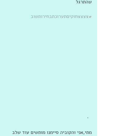
שהתרגל
#צצצצחוקיםתערוכתבחירותשוב
  · 
מתי,אני והקוביה סיימנו מותשים עוד שלב 