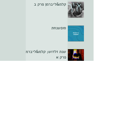
קלמ&ליברמן פרק ב
סופשנחת
שנת זלדוש; קלמ&ליברמן
פרק א
סופשנחת
ממלכתיחגה פרק יא -
הסוף
סופשנחת