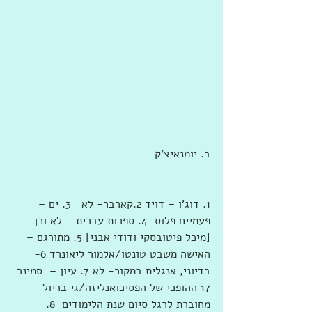
ב. יומנאיצ'ק
1. דוג'ו – דויד 2.קארבר- לא   3. ים – 
פעמיים פלוס  4. ספרות עברית – לא וכן 
[מיכל פיטובסקי ודודי אבני] 5. מתורגם – 
האישה משבט טונטו/אלמור ליאונרד 6- 
בדיוני, אנגלית במקור- לא 7. עיון –  סמינר 
17 ההופכי של הפסיכואנליזה/גי בריול 
מחוברת לרגל סיום שנת הלימודים  8. 