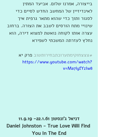
בייצורה, אמרנו שלום. אביעד המתין 
לאינדיזיין של המחשב החדש לסיים כדי 
לסגור ותוך כדי שהוא מתאר גרפית איך 
שינויי מתח הורסים לשבב את הצורה. ברחוב 
עצרה אותו לקוחה נואשת למצוא דירה, הוא 
נחלץ לעזרתה המשכתי לשפירא
#צצצחוקימתערוכתבחירותשוב
 פרק יא
https://www.youtube.com/watch?
v=Ma7lyfYzIw8
דניאל ג'ונסטון 22.1.61- 11.9.19
Daniel Johnston - True Love Will Find 
You In The End