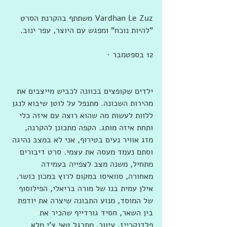
‏‎Vardhan Le Zuz‎‏ ‏‏משתתף ב‏הקרנת הסרט 
"להיות נוכח" ומפגש עם היוצר, עפר ינוב‏.
12 בספטמבר · 
ילדים שקופצים בכוונה לכביש מייצבים את 
מהירות השכונה. מתנפל על לוטן שיבוא לנגן 
ללוות לעשות מה שהוא רוצה עם איזה כלי 
ותחת איזה מותג. הקפה מתכונן להקרנה, 
מזג אוויר נעים בטירוף, אני לא במצב נהיגה 
וסתם נעמד מעסה את עצמי. סרט דיבורים 
מתחיל, משנה מצב לצפייה בעמידה 
מאחורה, סוואיסו במקום לרוץ במכון כושר. 
אילן עמית בנו של מורה בריאלי, הפילוסוף 
של המוסד, מנוע התבונה שיצרה את יודפת 
בין השאר, חסיד גורדייף שהכיר את 
פלדנקרייז. עיוור. מתרגל טאי צ'י מלא 