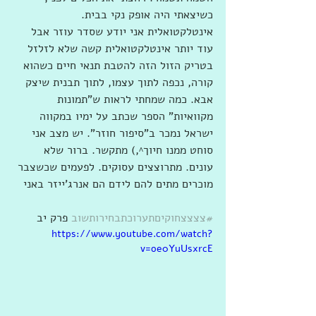
כשיצאתי היה אופק נקי בבית. 
אינטלקטואלית אני יודע שסדר עוזר אבל 
עוד יותר אינטלקטואלית קשה שלא לזלזל 
בטריק הזול הזה להטבת תנאי חיים כשהוא 
קורה, נכפה לתוך עצמו, לתוך תבנית שיצק 
אבא. כמה שמחתי לראות ש"תמונות 
מקוואיות" הספר שכתב על ימיו במקווה 
ישראל נמכר ב"סיפור חוזר". יש מצב אני 
סוחט ממנו חיוך^,) מתקשר. ברור שלא 
עונים. מתרוצצים עסוקים. לפעמים שכשצבר 
מוכרים מתים להם לידם הם אנרג'ייזר באני
#צצצצחוקיםתערוכתבחירותשוב
 פרק יב
https://www.youtube.com/watch?
v=oe0YuUsxrcE