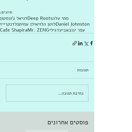
תיוגים:
מתי עלה
Deep Roots
דניאל ג'ונסטון
Daniel Johnston
לוטן הלוי
אילן עמית
פלדנקרייז
עפר ינוב
אביעד
גילי
Mr. ZENG
Cafe Shapira
תגובות
כתיבת תגובה...
פוסטים אחרונים