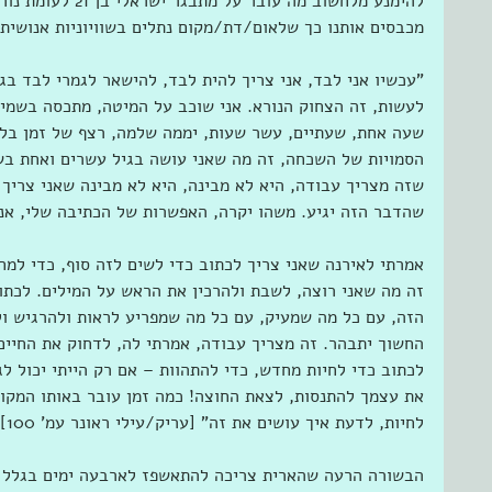
להימנע מלחשוב מה עובר 
מכבסים אותנו כך שלאום/דת/מקום נתלים בשוויוניות אנושית
"עכשיו אני לבד, אני צריך להית לבד, להישאר לגמרי לבד בג
לעשות, זה הצחוק הנורא. אני שוכב על המיטה, מתכסה בשמיכה
שעה אחת, שעתיים, עשר שעות, יממה שלמה, רצף של זמן בלתי
הסמויות של השכחה, זה מה שאני עושה בגיל עשרים ואחת בשד
שזה מצריך עבודה, היא לא מבינה, היא לא מבינה שאני צריך 
שהדבר הזה יגיע. משהו יקרה, האפשרות של הכתיבה שלי, אני
אמרתי לאירנה שאני צריך לכתוב כדי לשים לזה סוף, כדי למ
זה מה שאני רוצה, לשבת ולהרכין את הראש על המילים. לכתוב
הזה, עם כל מה שמעיק, עם כל מה שמפריע לראות ולהרגיש ול
החשוך יתבהר. זה מצריך עבודה, אמרתי לה, לדחוק את החיים
לכתוב כדי לחיות מחדש, כדי להתהוות – אם רק הייתי יכול ל
את עצמך להתנסות, לצאת החוצה! כמה זמן עובר באותו המקום 
לחיות, לדעת איך עושים את זה" [עריק/עילי ראונר עמ' 100]
הבשורה הרעה שהארית צריכה להתאשפז לארבעה ימים בגלל נ