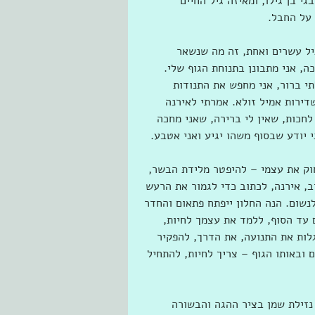
על מתבגר ישראלי בן 21 לעומת נורבגי בן גילו, ומאיזה גיל החיים 
 על החבל.
יל עשרים ואחת, זה מה שנשאר 
, אני מתבונן בתנוחת הגוף שלי. 
 ברור, אני מחפש את התנודות 
ירות אמיל זולא. אמרתי לאירנה 
לחכות, שאין לי ברירה, שאני מחכה 
 יודע שבסוף משהו יגיע ואני אטבע.
חוק את עצמי – להיפטר מלידת הבשר, 
, אירנה, לכתוב כדי לגמור את הרעש 
נשום. הנה החלון ייפתח פתאום והחדר 
 עד הסוף, ללמד את עצמך לחיות, 
גלות את התנועה, את הדרך, להפקיר 
ובאותו הגוף – צריך לחיות, להתחיל 
זילת שמן בציר ההגה והבשורה 