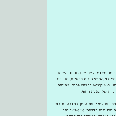
יומה מצדיקה את אי הנוחות, האימה 
ים מלאי שיגיונות פרטיים, מוכרים 
עד לזרא עד לפני המשמרת ועתה, חדשים ורעננים. יופי היי הווו..160 קמ"ש בכביש פתוח, צפיחית 
הלחה של שפלת החוף.
פר או למלא את הזמן בסדרה. חזרתי 
 מכיוונים חדשים. אי אפשר היה 