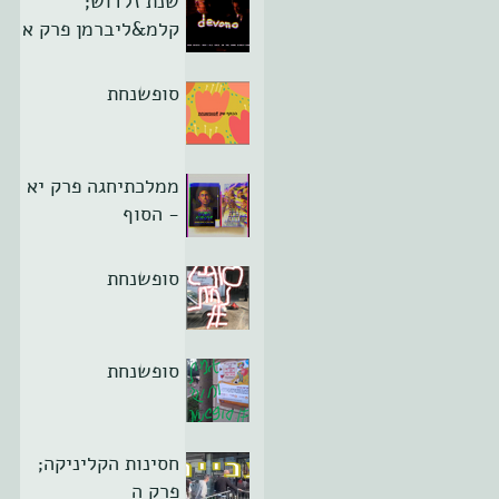
שנת זלדוש;
קלמ&ליברמן פרק א
סופשנחת
ממלכתיחגה פרק יא
- הסוף
סופשנחת
סופשנחת
חסינות הקליניקה;
פרק ה