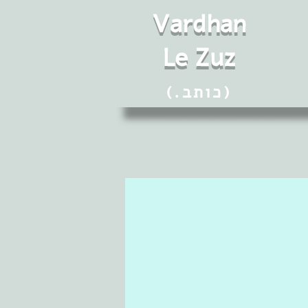
Vard
h
an
Le Zuz
(.כותב)