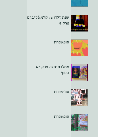
שנת זלדוש; קלמ&ליברמן
פרק א
סופשנחת
ממלכתיחגה פרק יא -
הסוף
סופשנחת
סופשנחת