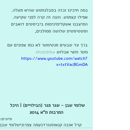
כמה חיכינו וכזה בסבלנותוש שהיא תעלה. 
אפילו קצתוש. והנה זה קרה לפני שקיעה. 
התיצבנו אשקלימינימות ביביסטים דואבים 
וסטטיסטית שלושה סמולנים,
ברך עד שבעים סנטימטר לא כמו צפונים עם 
מטר וחצי אבלוש 
#סופשנחת
https://www.youtube.com/watch?
v=txtVacBGmDA
שלומי שבן - שגר פגר (הבילויים) | היכל 
התרבות ת"א 2014
תיוגים:
קרל אובה קנאוסגורד
נעמה צפרוני
שלומי שבן