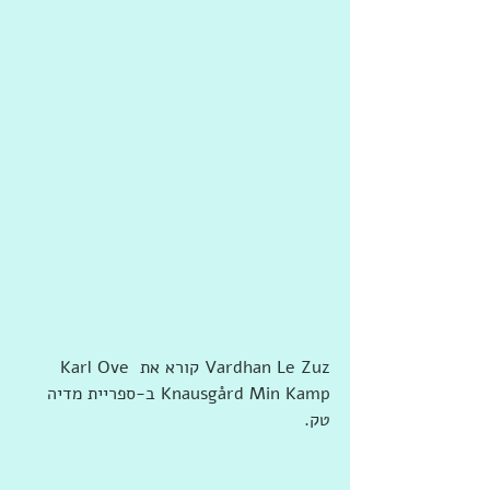
‏‎Vardhan Le Zuz‎‏ ‏‏קורא את ‏‎Karl Ove 
Knausgård Min Kamp‎‏ ב-‏ספריית מדיה 
טק‏.