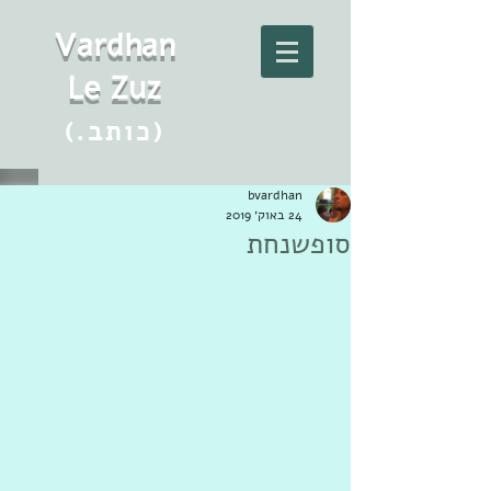
Vard
h
an
Le Zuz
(.כותב)
bvardhan
24 באוק׳ 2019
סופשנחת