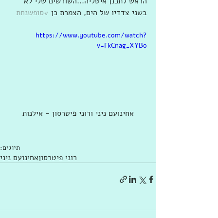
הראש לתכנן איטליה...השורשים שלי לא 
בשני צדדיו של הים, הצמרת כן 
#סופשנחת
https://www.youtube.com/watch?
v=FkCnag_XYBo
אחינועם ניני ורוני פיטרסון - אילנות
תיוגים:
רוני פיטרסון
אחינועם ניני