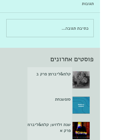
תגובות
כתיבת תגובה...
פוסטים אחרונים
קלמ&ליברמן פרק ב
סופשנחת
שנת זלדוש; קלמ&ליברמן
פרק א