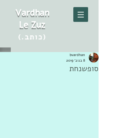
Vard
h
an
Le Zuz
(.כותב)
bvardhan
8 בנוב׳ 2019
סופשנחת