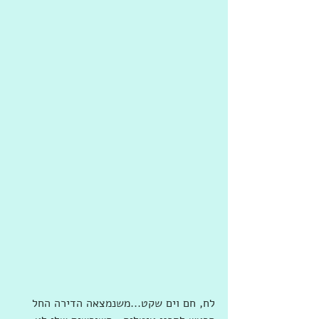
‏‎לח, חם וים שקט...משנמצאה הדירה החל 