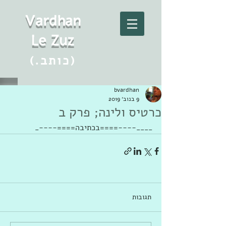
Vard
h
an
Le Zuz
(.כותב)
bvardhan
9 בנוב׳ 2019
כרטיס ולינה; פרק ב
____----====בכתיבה====----_
תגובות