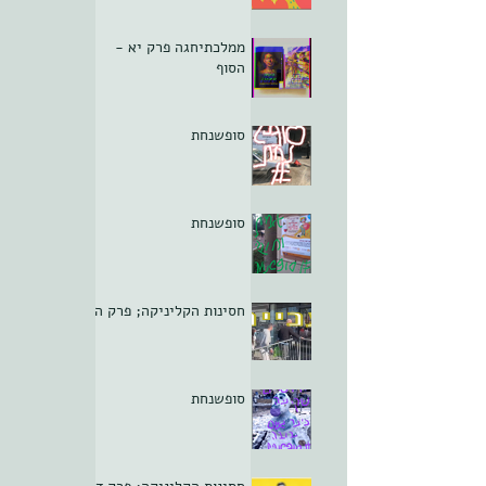
ממלכתיחגה פרק יא -
הסוף
סופשנחת
סופשנחת
חסינות הקליניקה; פרק ה
סופשנחת