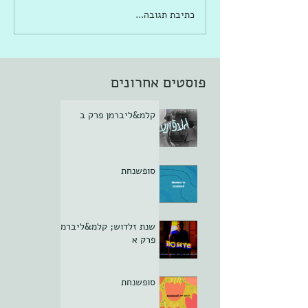
כתיבת תגובה...
פוסטים אחרונים
קלמ&ליברמן פרק ב
סופשנחת
שנת זלדוש; קלמ&ליברמן
פרק א
סופשנחת