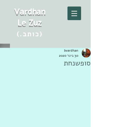
Vard
h
an
Le Zuz
(.כותב)
bvardhan
30 בינו׳ 2020
סופשנחת