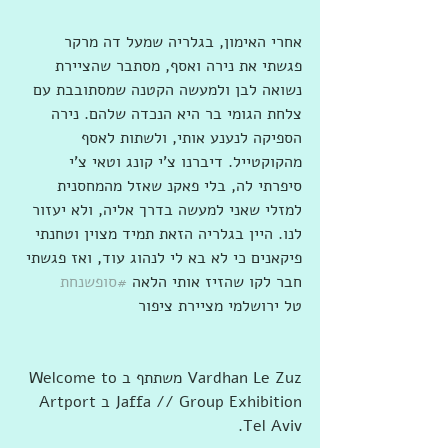
אחרי האימון, בגלריה שמעל דה מרקר 
פגשתי את נירה ואסף, מסתבר שהציירת 
נשואה לבן ולמעשה הקטנה שמסתובבת עם 
צלחת הגומי בר היא הנכדה שלהם. נירה 
הספיקה לנענע אותי, ולשתות לאסף 
מהקוקטייל. דיברנו צ'י קונג וטאי צ'י 
סיפרתי לה, בלי פאקנ שאזל מהמחסנית 
למזלי שאני למעשה בדרך אליה, ולא יעזור 
לנו. היין בגלריה הזאת תמיד מצוין וטחנתי 
פיקאנים כי לא בא לי לנהוג עוד, ואז פגשתי 
חבר לקו שהזיז אותי הלאה 
#סופשנחת
טל ירושלמי מציירת ציפור
‏‎Vardhan Le Zuz‎‏ ‏‏משתתף ב‏‎Welcome to 
Jaffa // Group Exhibition‎‏ ב‏‎Artport 
Tel Aviv‎‏.