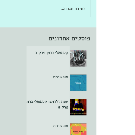
כתיבת תגובה...
פוסטים אחרונים
קלמ&ליברמן פרק ב
סופשנחת
שנת זלדוש; קלמ&ליברמן
פרק א
סופשנחת