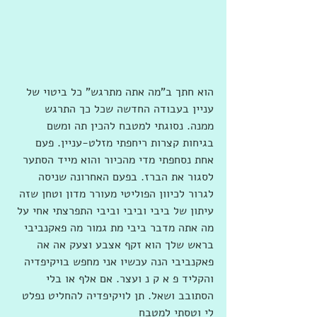
הוא חתך ב"מה אתה מתרגש" כל ביטוי של 
עניין בעבודה החדשה שכל כך התרגש 
ממנה. נסוגתי למטבח להכין תה ומשם 
בגיחות קצרות ריחפתי מזלט-עניין. פעם 
אחת נסחפתי מדי מהכיור והוא מייד הסתער 
לסגור את הברז. בפעם האחרונה שניסה 
לגרור לכיוון הפוליטי מעורר מדון וטחן שזה 
עיתון של ביבי וביבי וביבי התפרצתי אחי על 
מה אתה מדבר ביבי מת גמור מה פאקנביבי 
בראש שלך הוא זקף אצבע וצעק אה אה 
פאקנביבי הנה עכשיו אני מחפש בויקיפדיה 
והקליד פ א ק נ ועצר. אם אלף או בלי 
הסתובב ושאל. תן לויקיפדיה להחליט נפלט 
לי וטסתי למטבח