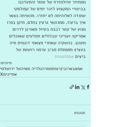
ממחזור טיולמזרח של עומר והתעדכנו 
בביטויי המקצוע לזכר ימים של קפולסקי 
שתודה לאלוהימה לא יחזרו. מהשיחה נשאר 
איך ברעוז, ממכונאי גרעין בתלם, תיקן בפרו 
מנוע של קטר רכבת בטיול מאורגן לדרום 
אמריקה וענייני שבלולים ותולעים שאוכלים 
מטוגן. בהשקיה שאחרי מצאתי דוגמית חיה 
בעציץ מתפתלת סביב ערמה רוטטת של 
ביצים 
#סופשנחת
תיוגים:
אמאבא
רובין
רעות
תמרה
גלריה מאיה
טל ירושלמי
אחיינימX
תגובות