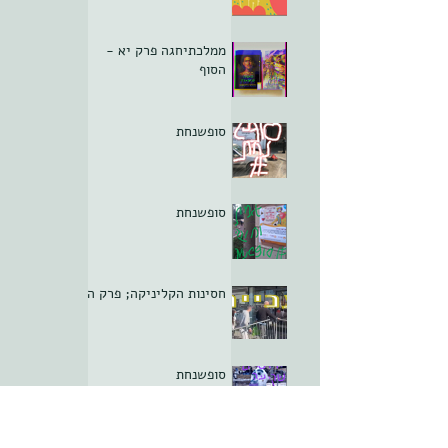
ממלכתיחגה פרק יא -
הסוף
סופשנחת
סופשנחת
חסינות הקליניקה; פרק ה
סופשנחת