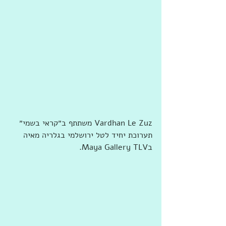
‏‎Vardhan Le Zuz‎‏ ‏‏משתתף ב‏״קראי בשמי״ 
תערוכת יחיד לטל ירושלמי בגלריה מאיה‏ 
ב‏‎Maya Gallery TLV‎‏.